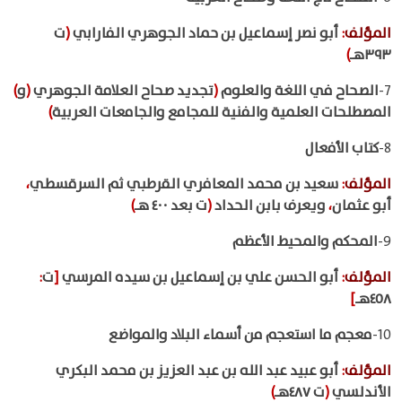
المؤلف
:
أبو نصر إسماعيل بن حماد الجوهري الفارابي
(
ت
٣٩٣هـ
)
7-
الصحاح في اللغة والعلوم
(
تجديد صحاح العلامة الجوهري
(
و
)
المصطلحات العلمية والفنية للمجامع والجامعات العربية
)
8-
كتاب الأفعال
المؤلف
:
سعيد بن محمد المعافري القرطبي ثم السرقسطي
،
أبو عثمان
،
ويعرف بابن الحداد
(
ت بعد ٤٠٠ هـ
)
9-
المحكم والمحيط الأعظم
المؤلف
:
أبو الحسن علي بن إسماعيل بن سيده المرسي
[
ت
:
٤٥٨هـ
]
10-
معجم ما استعجم من أسماء البلاد والمواضع
المؤلف
:
أبو عبيد عبد الله بن عبد العزيز بن محمد البكري
الأندلسي
(
ت ٤٨٧هـ
)