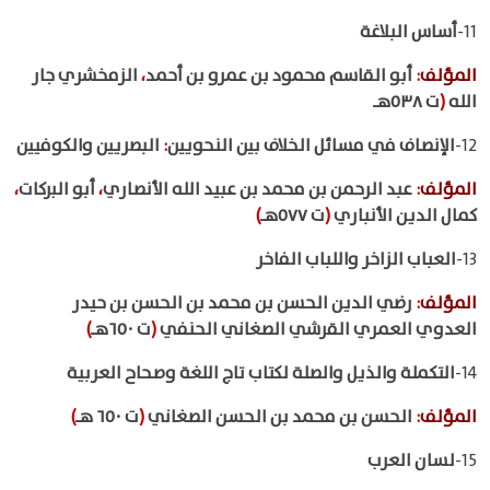
11-
أساس البلاغة
المؤلف
:
أبو القاسم محمود بن عمرو بن أحمد
،
الزمخشري جار
الله
(
ت ٥٣٨هـ
12-
الإنصاف في مسائل الخلاف بين النحويين
:
البصريين والكوفيين
المؤلف
:
عبد الرحمن بن محمد بن عبيد الله الأنصاري
،
أبو البركات
،
كمال الدين الأنباري
(
ت ٥٧٧هـ
)
13-
العباب الزاخر واللباب الفاخر
المؤلف
:
رضي الدين الحسن بن محمد بن الحسن بن حيدر
العدوي العمري القرشي الصغاني الحنفي
(
ت ٦٥٠هـ
)
14-
التكملة والذيل والصلة لكتاب تاج اللغة وصحاح العربية
المؤلف
:
الحسن بن محمد بن الحسن الصغاني
(
ت ٦٥٠ هـ
)
15-
لسان العرب