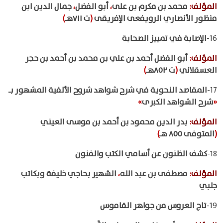
المؤلف
:
محمد بن مكرم بن على
،
أبو الفضل
،
جمال الدين ابن
منظور الأنصاري الرويفعى الإفريقى
(
ت ٧١١هـ
)
16-
الإصابة في تمييز الصحابة
المؤلف
:
أبو الفضل أحمد بن علي بن محمد بن أحمد بن حجر
العسقلاني
(
ت ٨٥٢هـ
)
17-
المقاصد النحوية في شرح شواهد شروح الألفية المشهور بـ
«
شرح الشواهد الكبرى
»
المؤلف
:
بدر الدين محمود بن أحمد بن موسى العيني
(
المتوفى ٨٥٥ هـ
)
18-
كشف الظنون عن أسامي الكتب والفنون
المؤلف
:
مصطفى بن عبد الله
،
الشهير بحاجي خليفة وبكاتب
جلبي
19-
تاج العروس من جواهر القاموس