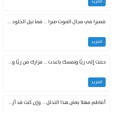
المزید
فصبرا في مجال الموت صبرا … فما نيل الخلود بمستطاع
المزید
حننت إلى ريّا ونفسك باعدت … مزارك من ريّا وشعباكما معا
المزید
أفاطم مهلا بعض هذا التدلل … وإن كنت قد أزمعت صرمي فأجملي