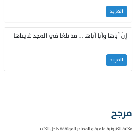
المزید
إنّ أباها وأبا أباها … قد بلغا في المجد غايتاها
المزید
مرجح
مكتبة الكترونية علمية و المصادر الموثةقة داخل الكتب