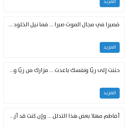
المزید
فصبرا في مجال الموت صبرا … فما نيل الخلود بمستطاع
المزید
حننت إلى ريّا ونفسك باعدت … مزارك من ريّا وشعباكما معا
المزید
أفاطم مهلا بعض هذا التدلل … وإن كنت قد أزمعت صرمي فأجملي