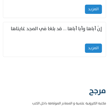
المزید
إنّ أباها وأبا أباها … قد بلغا في المجد غايتاها
المزید
مرجح
مكتبة الكترونية علمية و المصادر الموثةقة داخل الكتب