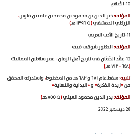
10-
الأعلام
المؤلف
:
خير الدين بن محمود بن محمد بن علي بن فارس
،
الزركلي الدمشقي
(
ت ١٣٩٦ هـ
)
11-
تاريخ الأدب العربي
المؤلف
:
الدكتور شوقي ضيف
12-
عِقْد الجُمَان في تاريخ أهل الزمان
-
عصر سلاطين المماليك
[
٦٤٨
-
٧١٢ هـ
]
تنبيه
:
سقط عام ٦٨١ و ٦٨٢ هـ من المخطوط
،
واستدركه المحقق
من
«
زبدة الفكرة
»
و
«
البداية والنهاية
»
المؤلف
:
بدر الدين محمود العيني
(
ت ٨٥٥ هـ
)
28 ديسمبر 2022