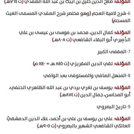
المؤلف
:
صلاح الدين خليل بن أيبك بن عبد الله الصفدي
(
ت ٧٦٤هـ
)
6-
شرح لامية العجم
(
وهو مختصر شرح الصفدي المسمى الغيث
المسجم
)
المؤلف
:
كمال الدين
،
محمد بن موسى بن عيسى بن علي
الدَّمِيري أبو البقاء الشافعي
(
ت ٨٠٨هـ
)
7-
المقفى الكبير
المؤلف
:
تقي الدين المقريزي
(
ت ٨٤٥ هـ
=
١٤٤٠ م
)
8-
المنهل الصافي والمستوفى بعد الوافي
المؤلف
:
يوسف بن تغري بردي بن عبد الله الظاهري الحنفي
،
أبو المحاسن
،
جمال الدين
(
ت ٨٧٤هـ
)
9-
تاريخ البصروي
المؤلف
:
علي بن يوسف بن علي بن أحمد
،
علاء الدين الدمشقيّ
العاتكي الشافعي الشهير بالبصروي
(
ت ٩٠٥هـ
)