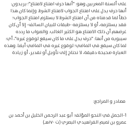
على ألسنة المعربين وهو: "أنها حرف امتناع لامتناع"؛ يريدون:
أنها حرف يدل على امتناع الجواب لامتناع الشرط. وإنما كان هذا
خطأ لما قدمناه من أن امتناع الشرط لا يستلزم امتناع الجواب؛
فقد يستلزمه، أو لا يستلزمه -طبقات للبيان السالف- إلا أن كان
غرضهم أن ذلك الامتناع هو الكثير الغالب. والصواب ما ردده
سيبويه من أنها: "حرف يدل على ما كان سيقع لوقوع غيره"، أي:
لما كان سيقع في الماضي؛ لوقوع غيره في الماضي أيضا. وهذه
العبارة صحيحة دقيقة، لا تحتاج إلى تأويل أو تقدير، أو زيادة
مصادر و المراجع:
1-الجمل في النحو المؤلف: أبو عبد الرحمن الخليل بن أحمد بن
عمرو بن تميم الفراهيدي البصري (ت ١٧٠هـ)