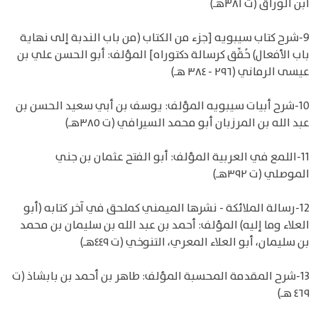
ابن الوراق (ت ٣٨١هـ)
9-شرح كتاب سيبويه [جزء من الكتاب (من باب الندبة إلى نهاية
باب الأفعال) حُقِّق كرسالة دكتوراه] المؤلف: أبو الحسن علي بن
عيسى الرماني (٢٩٦ - ٣٨٤ هـ)
10-شرح أبيات سيبويه المؤلف: يوسف بن أبي سعيد الحسن بن
عبد الله بن المرزبان أبو محمد السيرافي (ت ٣٨٥هـ)
11-اللمع في العربية المؤلف: أبو الفتح عثمان بن جني
الموصلي (ت ٣٩٢هـ)
12-رسالة الملائكة - نشرها الميمني كملحق في آخر كتابه (أبو
العلاء وما إليه) المؤلف: أحمد بن عبد الله بن سليمان بن محمد
بن سليمان، أبو العلاء المعري، التنوخي (ت ٤٤٩هـ)
13-شرح المقدمة المحسبة المؤلف: طاهر بن أحمد بن بابشاذ (ت
٤٦٩ هـ)