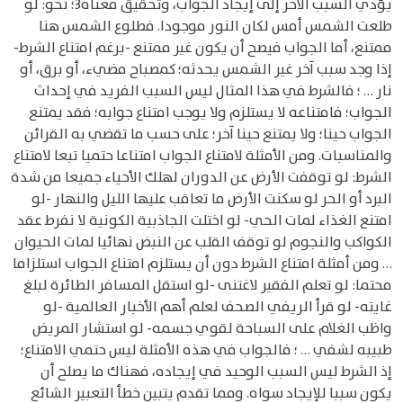
يؤدي السبب الآخر إلى إيجاد الجواب، وتحقيق معناه3؛ نحو: لو
طلعت الشمس أمس لكان النور موجودا. فطلوع الشمس هنا
ممتنع، أما الجواب فيصح أن يكون غير ممتنع -برغم امتناع الشرط-
إذا وجد سبب آخر غير الشمس يحدثه؛ كمصباح مضيء، أو برق، أو
نار … ؛ فالشرط في هذا المثال ليس السبب الفريد في إحداث
الجواب؛ فامتناعه لا يستلزم ولا يوجب امتناع جوابه؛ فقد يمتنع
الجواب حينا؛ ولا يمتنع حينا آخر؛ على حسب ما تقضي به القرائن
والمناسبات. ومن الأمثلة لامتناع الجواب امتناعا حتميا تبعا لامتناع
الشرط: لو توقفت الأرض عن الدوران لهلك الأحياء جميعا من شدة
البرد أو الحر لو سكنت الأرض ما تعاقب عليها الليل والنهار -لو
امتنع الغذاء لمات الحي- لو اختلت الجاذبية الكونية لا نفرط عقد
الكواكب والنجوم لو توقف القلب عن النبض نهائيا لمات الحيوان
… ومن أمثلة امتناع الشرط دون أن يستلزم امتناع الجواب استلزاما
محتما: لو تعلم الفقير لاغتنى -لو استقل المسافر الطائرة لبلغ
غايته- لو قرأ الريفي الصحف لعلم أهم الأخبار العالمية -لو
واظب الغلام على السباحة لقوي جسمه- لو استشار المريض
طبيبه لشفي … ؛ فالجواب في هذه الأمثلة ليس حتمي الامتناع؛
إذ الشرط ليس السبب الوحيد في إيجاده، فهناك ما يصلح أن
يكون سببا للإيجاد سواه. ومما تقدم يتبين خطأ التعبير الشائع