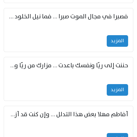
فصبرا في مجال الموت صبرا … فما نيل الخلود بمستطاع
المزید
حننت إلى ريّا ونفسك باعدت … مزارك من ريّا وشعباكما معا
المزید
أفاطم مهلا بعض هذا التدلل … وإن كنت قد أزمعت صرمي فأجملي