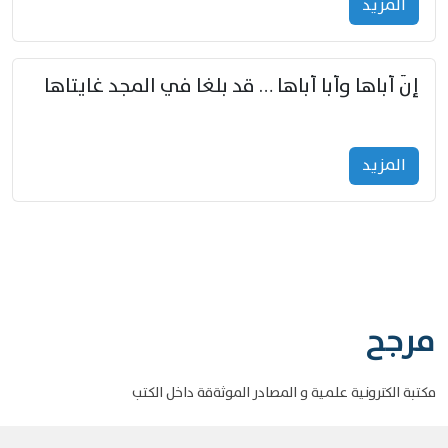
المزید
إنّ أباها وأبا أباها … قد بلغا في المجد غايتاها
المزید
مرجح
مكتبة الكترونية علمية و المصادر الموثةقة داخل الكتب