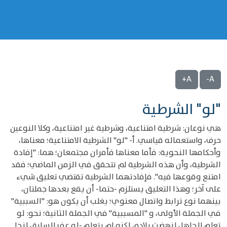
A+
A-
"لو" الشرطية
هي نوعان: شرطية امتناعية، وشرطية غير امتناعية، وكلا النوعين
حرف، واستعماله قياسي. أ- "لو" الشرطية الامتناعية؛ معناها،
وأحكامها النحوية: فأما معناها فأمران مجتمعان؛ هما: "إفادة
الشرطية، وأن هذه الشرطية لم تتحقق في الزمن الماضي؛ فقد
امتنع وقوعها فيه". فإفادتهما الشرطية تقتضي تعليق شيء
على آخر؛ وهذا التعليق يستلزم -حتما- أن يقع بعدها جملتان،
بينهما نوع ترابط واتصال معنوي؛ يغلب أن يكون هو: "السببية"
في الجملة الأولى، و "المسببية" في الجملة الثانية؛ نحو: لو
تعلم الجاهل لنهضت بلاده، لكنه لم يتعلم -لو عف السارق لنجا