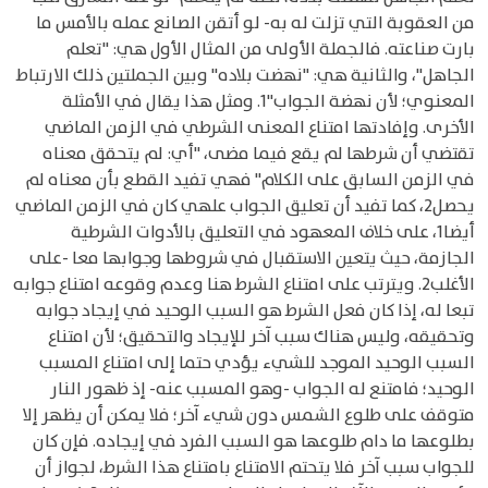
من العقوبة التي تزلت له به- لو أتقن الصانع عمله بالأمس ما
بارت صناعته. فالجملة الأولى من المثال الأول هي: "تعلم
الجاهل"، والثانية هي: "نهضت بلاده" وبين الجملتين ذلك الارتباط
المعنوي؛ لأن نهضة الجواب"1. ومثل هذا يقال في الأمثلة
الأخرى. وإفادتها امتناع المعنى الشرطي في الزمن الماضي
تقتضي أن شرطها لم يقع فيما مضى، "أي: لم يتحقق معناه
في الزمن السابق على الكلام" فهي تفيد القطع بأن معناه لم
يحصل2، كما تفيد أن تعليق الجواب علهي كان في الزمن الماضي
أيضا1، على خلاف المعهود في التعليق بالأدوات الشرطية
الجازمة، حيث يتعين الاستقبال في شروطها وجوابها معا -على
الأغلب2. ويترتب على امتناع الشرط هنا وعدم وقوعه امتناع جوابه
تبعا له، إذا كان فعل الشرط هو السبب الوحيد في إيجاد جوابه
وتحقيقه، وليس هناك سبب آخر للإيجاد والتحقيق؛ لأن امتناع
السبب الوحيد الموجد للشيء يؤدي حتما إلى امتناع المسبب
الوحيد؛ فامتنع له الجواب -وهو المسبب عنه- إذ ظهور النار
متوقف على طلوع الشمس دون شيء آخر؛ فلا يمكن أن يظهر إلا
بطلوعها ما دام طلوعها هو السبب الفرد في إيجاده. فإن كان
للجواب سبب آخر فلا يتحتم الامتناع بامتناع هذا الشرط، لجواز أن