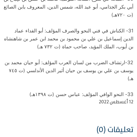
أبي بكر الجذامي، أبو عبد الله، شمس الدين، المعروف بابن الصائغ
(ت ٧٢٠هـ)
31- الكناش في فني النحو والصرف المؤلف: أبو الفداء عماد
الدين إسماعيل بن علي بن محمود بن محمد ابن عمر بن شاهنشاه
بن أيوب، الملك المؤيد، صاحب حماة (ت ٧٣٢ هـ)
32-ارتشاف الضرب من لسان العرب المؤلف: أبو حيان محمد بن
يوسف بن علي بن يوسف بن حيان أثير الدين الأندلسي (ت ٧٤٥
هـ)
33- النحو الوافي المؤلف: عباس حسن (ت ١٣٩٨هـ)
12 أغسطس 2022
تعليقات (0)