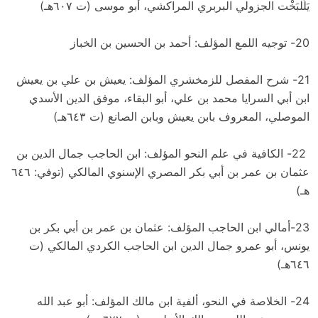
يَلَلْبَخْت الجزولي البربري المراكشي، أبو موسى (ت ٦٠٧هـ)
20- توجيه اللمع المؤلف: أحمد بن الحسين بن الخباز
21- شرح المفصل للزمخشري المؤلف: يعيش بن علي بن يعيش
ابن أبي السرايا محمد بن علي، أبو البقاء، موفق الدين الأسدي
الموصلي، المعروف بابن يعيش وبابن الصانع (ت ٦٤٣هـ)
22- الكافية في علم النحو المؤلف: ابن الحاجب جمال الدين بن
عثمان بن عمر بن أبي بكر المصري الإسنوي المالكي (توفي: ٦٤٦
هـ)
23-أمالي ابن الحاجب المؤلف: عثمان بن عمر بن أبي بكر بن
يونس، أبو عمرو جمال الدين ابن الحاجب الكردي المالكي (ت
٦٤٦هـ)
24- الخلاصة في النحو، ألفية ابن مالك المؤلف: أبو عبد الله