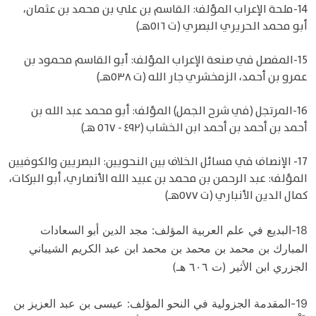
14-ملحة الإعراب المؤلف: القاسم بن علي بن محمد بن عثمان،
أبو محمد الحريري البصري (ت ٥١٦هـ)
15-المفصل في صنعة الإعراب المؤلف: أبو القاسم محمود بن
عمرو بن أحمد، الزمخشري جار الله (ت ٥٣٨هـ)
16-المرتجل (في شرح الجمل) المؤلف: أبو محمد عبد الله بن
أحمد بن أحمد بن أحمد ابن الخشاب (٤٩٢ - ٥٦٧ هـ)
17- الإنصاف في مسائل الخلاف بين النحويين: البصريين والكوفيين
المؤلف: عبد الرحمن بن محمد بن عبيد الله الأنصاري، أبو البركات،
كمال الدين الأنباري (ت ٥٧٧هـ)
1
8-البديع في علم العربية المؤلف: مجد الدين أبو السعادات
المبارك بن محمد بن محمد بن محمد ابن عبد الكريم الشيباني
الجزري ابن الأثير (ت ٦٠٦ هـ)
19-المقدمة الجزولية في النحو المؤلف: عيسى بن عبد العزيز بن