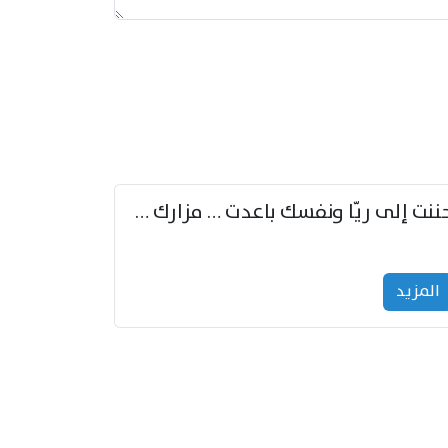
حننت إلى ريّا ونفسك باعدت … مزارك من ريّا وشعباكما معا
المزید