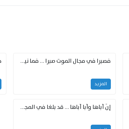
زوّد
فصبرا في مجال الموت صبرا … فما نيل الخلود بمستطاع
المزید
إنّ أباها وأبا أباها … قد بلغا في المجد غايتاها