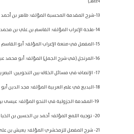
٤٤٩هـ)
13-شرح المقدمة المحسبة المؤلف: طاهر بن أحمد بن بابشاذ (ت ٤٦٩ هـ)
14-ملحة الإعراب المؤلف: القاسم بن علي بن محمد بن عثمان، أبو محمد الحريري البصري (ت ٥١٦هـ)
15-المفصل في صنعة الإعراب المؤلف: أبو القاسم محمود بن عمرو بن أحمد، الزمخشري جار الله (ت ٥٣٨هـ)
16-المرتجل (في شرح الجمل) المؤلف: أبو محمد عبد الله بن أحمد بن أحمد بن أحمد ابن الخشاب (٤٩٢ - ٥٦٧ هـ)
17- الإنصاف في مسائل الخلاف بين النحويين: البصريين والكوفيين المؤلف: عبد الرحمن بن محمد بن عبيد الله الأنصاري، أبو البركات، كمال الدين الأنباري (ت ٥٧٧هـ)
18-البديع في علم العربية المؤلف: مجد الدين أبو السعادات المبارك بن محمد بن محمد بن محمد ابن عبد الكريم الشيباني الجزري ابن الأثير (ت ٦٠٦ هـ)
19-المقدمة الجزولية في النحو المؤلف: عيسى بن عبد العزيز بن يَلَلْبَخْت الجزولي البربري المراكشي، أبو موسى (ت ٦٠٧هـ)
20- توجيه اللمع المؤلف: أحمد بن الحسين بن الخباز
21- شرح المفصل للزمخشري المؤلف: يعيش بن علي