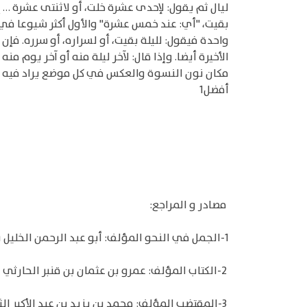
ليال ثم يقول: لإحدى عشرة خلت، أو لاثنتى عشرة … 
بقيت، "أي: عند خمس عشرة" والأول أكثر شيوعا في ك
واحدة فيقول: لليلة بقيت، أو لسراره، أو سرره. فإن
الأخيرة أيضا. وإذا قال: لآخر ليلة منه أو آخر يوم 
مكان نون النسوة والعكس في كل موضع يراد فيه التح
أفضل1
مصادر و المراجع:
1-الجمل في النحو المؤلف: أبو عبد الرحمن الخليل بن أحمد بن عمرو بن تميم الفراهيدي البصري (ت ١٧٠هـ)
2-الكتاب المؤلف: عمرو بن عثمان بن قنبر الحارثي بالولاء، أبو بشر، الملقب سيبويه (ت ١٨٠هـ)
3-المقتضب المؤلف: محمد بن يزيد بن عبد الأكبر الثمالى الأزدي، أبو العباس، المعروف بالمبرد (ت ٢٨٥هـ)