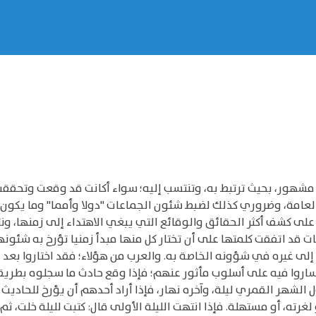
عين مشهور، بحيث ترتبط به، وتنتسب إليه؛ سواء أكانت قد وقعت وتح
لعامة، وضروري كذلك لضبط شئون الجماعات "دولا وأمما" وما يكون ب
 على كشف أكثر الحقائق والوقائع التي يبغي الاهتداء إلى زمنها، ون
عات قد اتفقت كلمتها على أن تختار كل منها مبدأ زمنيا تؤرخ به شئو
 إلى غيره في شؤونه الخاصة به. والعرب من هؤلاء؛ فقد اختاروا بعد 
ريخها، وسموا هذا المبدأ: "التاريخ الهجري"2 وساروا فيه على أسلوب مأثور عنهم؛ فإذا وقع حا
لشهر القمري ليلة، وآخره نهار، فإذا أراد أحدهم أن يؤرخ للحاديث
 لغرته، أو مستهلة. فإذا انتهت الليلة الأولى قال: كتبت لليلة خلت، ثم