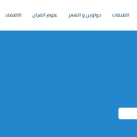
الطبقات
دواوين و الشعر
علوم القران
الاقتصاد