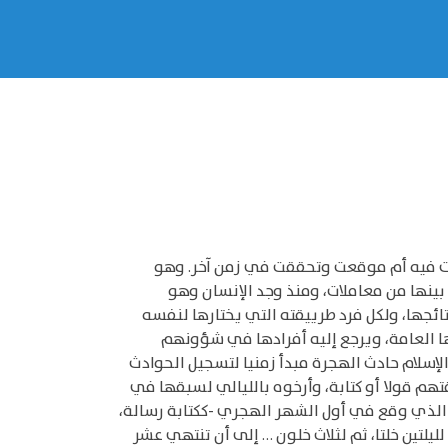
ققت فيه أم موقعت وتحققت في زمن آخر. وهو
ينها من معاملات، ومنذ وجد الإنسان وهو
تائجها، ولكل فرد طرييقته التي يختارها لنفسه
نها العامة، ويرجع إليه أفرادها في شؤونهم
الإسلام حادث الهجرة مبدأ زمنيا لتسجيل الحوادث
دث ما سجلوه بطريقتهم قولا أو كتابة، وأرخوه بالليالي لسبقها في
 الذي وقع في أول الشهر الهجري -ككتابة رسالة،
 لليلتين خلتا، ثم لثلاث خلون … إلى أن تنتهي عشر