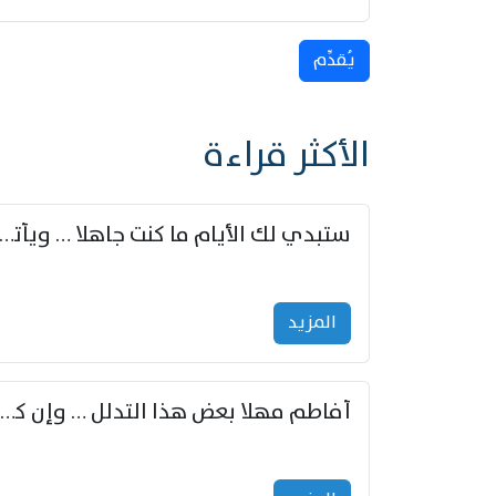
يُقدِّم
الأكثر قراءة
ستبدي لك الأيام ما كنت جاهلا … ويأتيك بالأخبار من لم ت
المزید
أفاطم مهلا بعض هذا التدلل … وإن كنت قد أزمعت صرمي فأجملي