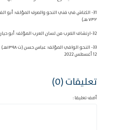
31- الكناش في فني النحو والصرف المؤلف: أبو ا
٧٣٢ هـ)
32-ارتشاف الضرب من لسان العرب المؤلف: أبو حيان محمد بن يوسف بن علي بن يوسف بن حيان أثير الدين الأندلسي (ت ٧٤٥ هـ)
33- النحو الوافي المؤلف: عباس حسن (ت ١٣٩٨هـ)
12 أغسطس 2022
تعليقات (0)
أضف تعليقا :