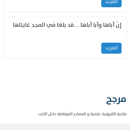
المزید
إنّ أباها وأبا أباها … قد بلغا في المجد غايتاها
المزید
مرجح
مكتبة الكترونية علمية و المصادر الموثةقة داخل الكتب