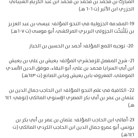
المبارك بن محمد بن محمد بن محمد ابن عبد الكريم الشيباني
الجزري ابن الأثير (ت ٦٠٦ هـ)
19-المقدمة الجزولية في النحو المؤلف: عيسى بن عبد العزيز
بن يَلَلْبَخْت الجزولي البربري المراكشي، أبو موسى (ت ٦٠٧هـ)
20- توجيه اللمع المؤلف: أحمد بن الحسين بن الخباز
21- شرح المفصل للزمخشري المؤلف: يعيش بن علي بن يعيش
ابن أبي السرايا محمد بن علي، أبو البقاء، موفق الدين الأسدي
الموصلي، المعروف بابن يعيش وبابن الصانع (ت ٦٤٣هـ)
22- الكافية في علم النحو المؤلف: ابن الحاجب جمال الدين بن
عثمان بن عمر بن أبي بكر المصري الإسنوي المالكي (توفي: ٦٤٦
هـ)
23-أمالي ابن الحاجب المؤلف: عثمان بن عمر بن أبي بكر بن
يونس، أبو عمرو جمال الدين ابن الحاجب الكردي المالكي (ت
٦٤٦هـ)