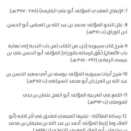
7-الإيضاح العضدي المؤلف: أبو علي الفارسيّ (٢٨٨ - ٣٧٧ هـ)
8- علل النحو المؤلف: محمد بن عبد الله بن العباس، أبو الحسن،
ابن الوراق (ت ٣٨١هـ)
9-شرح كتاب سيبويه [جزء من الكتاب (من باب الندبة إلى نهاية
باب الأفعال) حُقِّق كرسالة دكتوراه] المؤلف: أبو الحسن علي بن
عيسى الرماني (٢٩٦ - ٣٨٤ هـ)
10-شرح أبيات سيبويه المؤلف: يوسف بن أبي سعيد الحسن بن
عبد الله بن المرزبان أبو محمد السيرافي (ت ٣٨٥هـ)
11-اللمع في العربية المؤلف: أبو الفتح عثمان بن جني
الموصلي (ت ٣٩٢هـ)
12-رسالة الملائكة - نشرها الميمني كملحق في آخر كتابه (أبو
العلاء وما إليه) المؤلف: أحمد بن عبد الله بن سليمان بن محمد
بن سليمان، أبو العلاء المعري، التنوخي (ت ٤٤٩هـ)