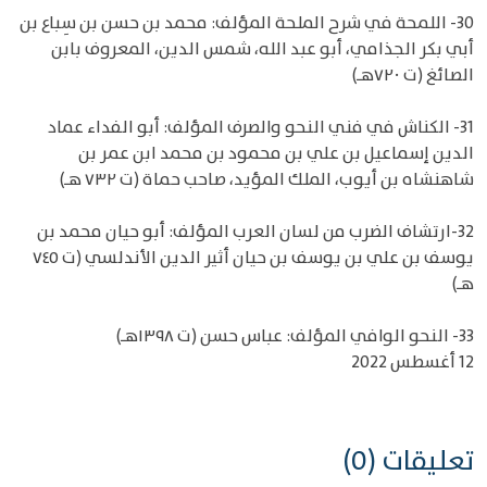
30- اللمحة في شرح الملحة المؤلف: محمد بن حسن بن سِباع بن
أبي بكر الجذامي، أبو عبد الله، شمس الدين، المعروف بابن
الصائغ (ت ٧٢٠هـ)
31- الكناش في فني النحو والصرف المؤلف: أبو الفداء عماد
الدين إسماعيل بن علي بن محمود بن محمد ابن عمر بن
شاهنشاه بن أيوب، الملك المؤيد، صاحب حماة (ت ٧٣٢ هـ)
32-ارتشاف الضرب من لسان العرب المؤلف: أبو حيان محمد بن
يوسف بن علي بن يوسف بن حيان أثير الدين الأندلسي (ت ٧٤٥
هـ)
33- النحو الوافي المؤلف: عباس حسن (ت ١٣٩٨هـ)
12 أغسطس 2022
تعليقات (0)