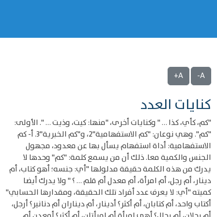
A+
A-
كنايات العدد
"كم، كأي، كذا … " وكنايات أخرى، "منها: كيت، وذيت … ". الأولى:
"كم". وهي نوعان: "كم الاستفهامية"2، و"كم الخبرية"3. أ- كم
الاستفهامية: أداة استفهام يسأل بها عن معدود، مجهول
الجنس والكمية معا. ذلك أن من يسمع كلمة: "كم" وحدها لا
يدرك من هذه الكلمة حقيقة مدلولها "أي: جنسه؛ أهو كتاب، أم
دينار، أم رجل، أم امرأة، أم معدل أم قلم … ؟ " ولا يدرك أيضا
كميته "أي: لا يعرف عدد أفراد تلك الحقيقة، ومقدارها الحسابي"
أكتاب واحد، أم كتابان، أم أكثر؟ أدينار، أم ديناران أم دنانير؟ أرجل،
أم رجلان، أم رجال؟ أهي امرأة أم امرأتان، أم أكثر؟ أمعدن أم