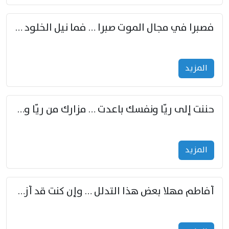
فصبرا في مجال الموت صبرا … فما نيل الخلود بمستطاع
المزید
حننت إلى ريّا ونفسك باعدت … مزارك من ريّا وشعباكما معا
المزید
أفاطم مهلا بعض هذا التدلل … وإن كنت قد أزمعت صرمي فأجملي