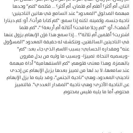
اثنان، أم أكثر؟ أقلم أم قلمان، أم أكثر؟ … فكلمة "كتم" وحدها
مبهمة المدلول "المعدود" عند السامع في هاتين الناحيتين؛
ناحية جنسه، وكميته. لكنه إذا سمع: "كم كتابا قرأت؟، أو: كم دينارا
أنفقت؟، أو: "كم رجلا صافحت؟ أثلاثة أم أربعة؟ "، "كم قلما
اشتريت؟ أقلمين أم ثلاثة"؟ …إذا سمع هذا فإن الإبهام يزول عنها
في الناحيتين السالفتين، وتنكشف له حقيقة المعدود "المسؤول
عنه" ومقداره الحسابي؛ بسبب الاسم الذي جاء بعد: "كم"
-ويسميه النحاة: تمييزا- وبسبب ما وليه من بدل مقرون
بالهمزة. وهذا معنى قلوهم: "كم الاستفهامية" أداة مبهمة
عند سامعها، لا بد لها من تمييز بعدها يزيل الإبهام عن إحدى
ناحيتي المعدود، وهي "ناحية الجنس"، وقد يليه ما يزل الإبهام
عن الناحية الأخرى؛ وهي ناحية "المقدار العددي". فالتمييز
محتوم، أما ما يليه فليس بمحتوم