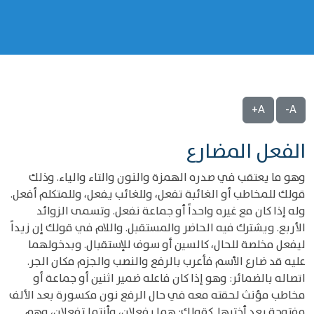
A+
A-
‌‌الفعل المضارع
وهو ما يعتقب في صدره الهمزة والنون والتاء والياء. وذلك
قولك للمخاطب أو الغائبة تفعل، وللغائب يفعل، وللمتكلم أفعل.
وله إذا كان مع غيره واحداً أو جماعة نفعل. وتسمى الزوائد
الأربع. ويشترك فيه الحاضر والمستقبل. واللام في قولك إن زيداً
ليفعل مخلصة للحال، كالسين أو سوف للإستقبال. وبدخولهما
عليه قد ضارع الأسم فأعرب بالرفع والنصب والجزم مكان الجر.
‌‌اتصاله بالضمائر: وهو إذا كان فاعله ضمير اثنين أو جماعة أو
مخاطب مؤنث لحقته معه في حال الرفع نون مكسورة بعد الألف
مفتوحة بعد أختيها. كقولك: هما يفعلان، وأنتما تفعلان، وهم