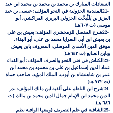
السعادات المبارك بن محمد بن محمد بن محمد ابن عبد
21-
المقدمة الجزولية في النحو المؤلف: عيسى بن عبد
العزيز بن يَلَلْبَخْت الجزولي البربري المراكشي، أبو
موسى (ت ٦٠٧هـ
)
22-
شرح المفصل للزمخشري المؤلف: يعيش بن علي
بن يعيش ابن أبي السرايا محمد بن علي، أبو البقاء،
موفق الدين الأسدي الموصلي، المعروف بابن يعيش
وبابن الصانع (ت ٦٤٣هـ
)
23-
الكناش في فني النحو والصرف المؤلف: أبو الفداء
عماد الدين إسماعيل بن علي بن محمود بن محمد ابن
عمر بن شاهنشاه بن أيوب، الملك المؤيد، صاحب حماة
(ت ٧٣٢ هـ
)
24-
شرح ابن الناظم على ألفية ابن مالك المؤلف: بدر
الدين محمد ابن الإمام جمال الدين محمد بن مالك (ت
٦٨٦ هـ
)
25-
الشافية في علم التصريف (ومعها الوافية نظم