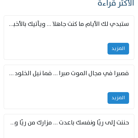
الأكثر قراءة
ستبدي لك الأيام ما كنت جاهلا … ويأتيك بالأخبار من لم تزوّد
المزید
فصبرا في مجال الموت صبرا … فما نيل الخلود بمستطاع
المزید
حننت إلى ريّا ونفسك باعدت … مزارك من ريّا وشعباكما معا