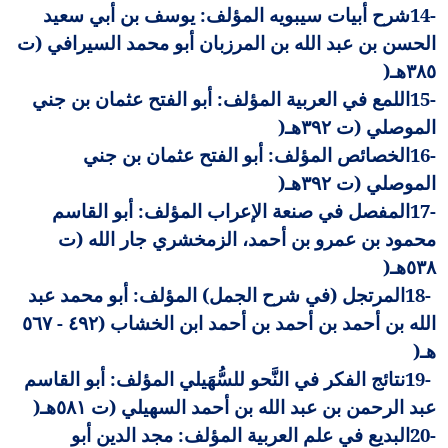
14-
شرح أبيات سيبويه المؤلف: يوسف بن أبي سعيد
الحسن بن عبد الله بن المرزبان أبو محمد السيرافي (ت
٣٨٥هـ
)
15-
اللمع في العربية المؤلف: أبو الفتح عثمان بن جني
الموصلي (ت ٣٩٢هـ
)
16-
الخصائص المؤلف: أبو الفتح عثمان بن جني
الموصلي (ت ٣٩٢هـ
)
17-
المفصل في صنعة الإعراب المؤلف: أبو القاسم
محمود بن عمرو بن أحمد، الزمخشري جار الله (ت
٥٣٨هـ
)
18-
المرتجل (في شرح الجمل) المؤلف: أبو محمد عبد
الله بن أحمد بن أحمد بن أحمد ابن الخشاب (٤٩٢ - ٥٦٧
هـ
)
19-
نتائج الفكر في النَّحو للسُّهَيلي المؤلف: أبو القاسم
عبد الرحمن بن عبد الله بن أحمد السهيلي (ت ٥٨١هـ
)
20-
البديع في علم العربية المؤلف: مجد الدين أبو