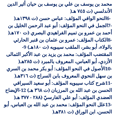
محمد بن يوسف بن علي بن يوسف بن حيان أثير الدين
الأندلسي (ت ٧٤٥ هـ
)
6-
النحو الوافي المؤلف: عباس حسن (ت ١٣٩٨هـ
)
7-
الجمل في النحو المؤلف: أبو عبد الرحمن الخليل بن
أحمد بن عمرو بن تميم الفراهيدي البصري (ت ١٧٠هـ
)
8-
الكتاب المؤلف: عمرو بن عثمان بن قنبر الحارثي
بالولاء، أبو بشر، الملقب سيبويه (ت ١٨٠هـ) 9-
المقتضب المؤلف: محمد بن يزيد بن عبد الأكبر الثمالى
الأزدي، أبو العباس، المعروف بالمبرد (ت ٢٨٥هـ
)
10-
الأصول في النحو المؤلف: أبو بكر محمد بن السري
بن سهل النحوي المعروف بابن السراج (ت ٣١٦هـ
)
11-
شرح كتاب سيبويه المؤلف: أبو سعيد السيرافي
الحسن بن عبد الله بن المرزبان (ت ٣٦٨ هـ) 12-الإيضاح
العضدي المؤلف: أبو علي الفارسيّ (٢٨٨ - ٣٧٧ هـ
)
13-
علل النحو المؤلف: محمد بن عبد الله بن العباس، أبو
الحسن، ابن الوراق (ت ٣٨١هـ
)