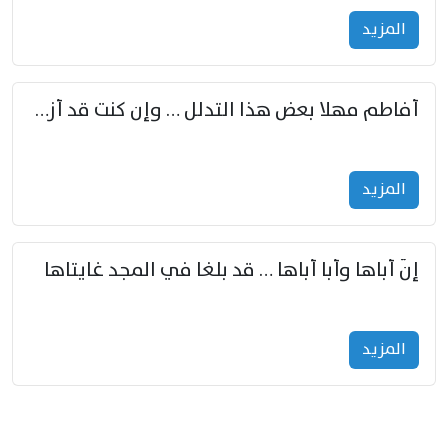
المزید
أفاطم مهلا بعض هذا التدلل … وإن كنت قد أزمعت صرمي فأجملي
المزید
إنّ أباها وأبا أباها … قد بلغا في المجد غايتاها
المزید