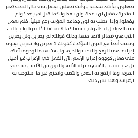
يفعلون، وأنتم تفعلون، وأنت تفعلين. وجعل في حال النصب كغير
المتحرك، فقيل لن يفعلا، ولن يفعلوا، كما قيل لم يفعلا ولم
يفعلوا. وإذا اتصلت به نون جماعة المؤنث رجع مبنياً، فلم تعمل
فيه العوامل لفظاً، ولم تسقط كما لا تسقط الألف والواو والياء
التي هي ضمائر لأنها منها. وذلك قولك: لم يضربن ولن يضربن.
ويبنى أيضاً مع النون المؤكدة كقولك لا تضربن ولا تضربن. ‌‌وجوه
إعرابه: هي الرفع والنصب والجزم. وليست هذه الوجوه بأعلام
على معان كوجوه إعراب الإسم، لأن الفعل في الإعراب غير أصيل
بل هو فيه من الأسم بمنزلة الألف والنون من الألفين في منع
الصرف. وما ارتفع به الفعل وانتصب وانجزم غير ما استوجب به
الإعراب. وهذا بيان ذلك