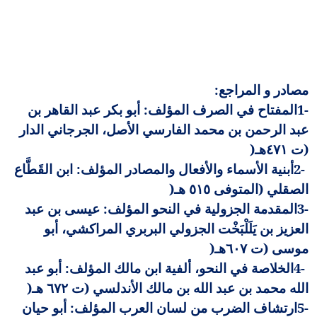
مصادر و المراجع
:
1-
المفتاح في الصرف المؤلف: أبو بكر عبد القاهر بن
عبد الرحمن بن محمد الفارسي الأصل، الجرجاني الدار
(ت ٤٧١هـ
)
2-
أبنية الأسماء والأفعال والمصادر المؤلف: ابن القَطَّاع
الصقلي (المتوفى ٥١٥ هـ
)
3-
المقدمة الجزولية في النحو المؤلف: عيسى بن عبد
العزيز بن يَلَلْبَخْت الجزولي البربري المراكشي، أبو
موسى (ت ٦٠٧هـ
)
4-
الخلاصة في النحو، ألفية ابن مالك المؤلف: أبو عبد
الله محمد بن عبد الله بن مالك الأندلسي (ت ٦٧٢ هـ
)
5-
ارتشاف الضرب من لسان العرب المؤلف: أبو حيان