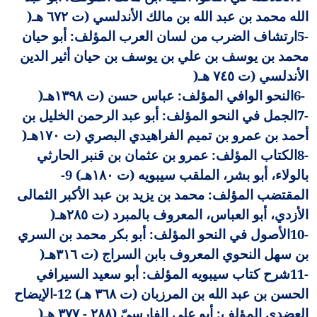
الله محمد بن عبد الله بن مالك الأندلسي (ت ٦٧٢ هـ
)
5-
ارتشاف الضرب من لسان العرب المؤلف: أبو حيان
محمد بن يوسف بن علي بن يوسف بن حيان أثير الدين
الأندلسي (ت ٧٤٥ هـ
)
6-
النحو الوافي المؤلف: عباس حسن (ت ١٣٩٨هـ
)
7-
الجمل في النحو المؤلف: أبو عبد الرحمن الخليل بن
أحمد بن عمرو بن تميم الفراهيدي البصري (ت ١٧٠هـ
)
8-
الكتاب المؤلف: عمرو بن عثمان بن قنبر الحارثي
بالولاء، أبو بشر، الملقب سيبويه (ت ١٨٠هـ) 9-
المقتضب المؤلف: محمد بن يزيد بن عبد الأكبر الثمالى
الأزدي، أبو العباس، المعروف بالمبرد (ت ٢٨٥هـ
)
10-
الأصول في النحو المؤلف: أبو بكر محمد بن السري
بن سهل النحوي المعروف بابن السراج (ت ٣١٦هـ
)
11-
شرح كتاب سيبويه المؤلف: أبو سعيد السيرافي
الحسن بن عبد الله بن المرزبان (ت ٣٦٨ هـ) 12-الإيضاح
العضدي المؤلف: أبو علي الفارسيّ (٢٨٨ - ٣٧٧ هـ
)