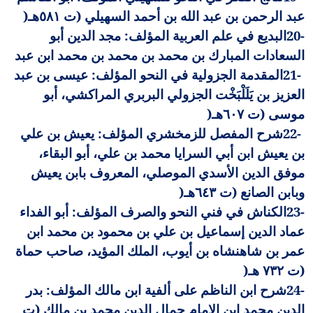
عبد الرحمن بن عبد الله بن أحمد السهيلي (ت ٥٨١هـ
)
20-
البديع في علم العربية المؤلف: مجد الدين أبو
السعادات المبارك بن محمد بن محمد بن محمد ابن عبد
21-
المقدمة الجزولية في النحو المؤلف: عيسى بن عبد
العزيز بن يَلَلْبَخْت الجزولي البربري المراكشي، أبو
موسى (ت ٦٠٧هـ
)
22-
شرح المفصل للزمخشري المؤلف: يعيش بن علي
بن يعيش ابن أبي السرايا محمد بن علي، أبو البقاء،
موفق الدين الأسدي الموصلي، المعروف بابن يعيش
وبابن الصانع (ت ٦٤٣هـ
)
23-
الكناش في فني النحو والصرف المؤلف: أبو الفداء
عماد الدين إسماعيل بن علي بن محمود بن محمد ابن
عمر بن شاهنشاه بن أيوب، الملك المؤيد، صاحب حماة
(ت ٧٣٢ هـ
)
24-
شرح ابن الناظم على ألفية ابن مالك المؤلف: بدر
الدين محمد ابن الإمام جمال الدين محمد بن مالك (ت