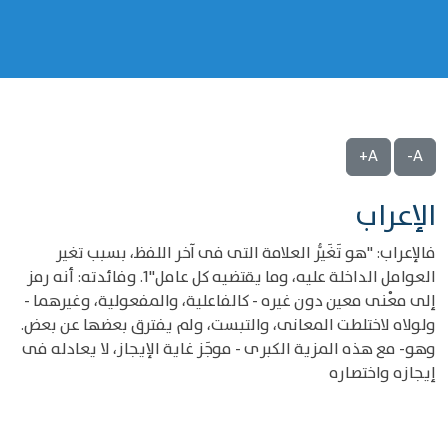
A+
A-
الإعراب
فالإعراب: "هو تَغَيُّر العلامة التى فى آخر اللفظ، بسبب تغير
العوامل الداخلة عليه، وما يقتضيه كل عامل"1. وفائدته: أنه رمز
إلى معْنى معين دون غيره - كالفاعلية، والمفعولية، وغيرهما -
ولولاه لاختلطت المعانى، والتبست، ولم يفترق بعضها عن بعض.
وهو- مع هذه المزية الكبرى - موجَز غاية الإيجاز، لا يعادله فى
إيجازه واختصاره