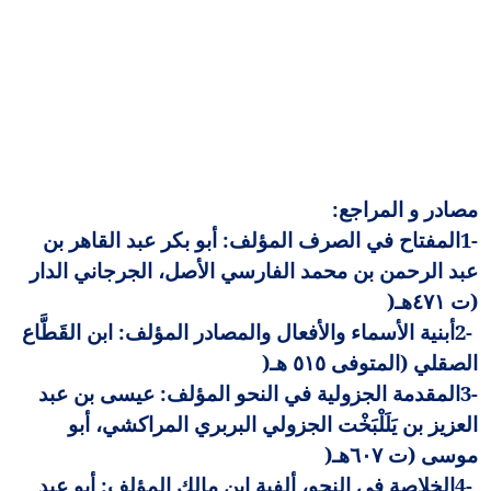
مصادر و المراجع
:
1-
المفتاح في الصرف المؤلف: أبو بكر عبد القاهر بن
عبد الرحمن بن محمد الفارسي الأصل، الجرجاني الدار
(ت ٤٧١هـ
)
2-
أبنية الأسماء والأفعال والمصادر المؤلف: ابن القَطَّاع
الصقلي (المتوفى ٥١٥ هـ
)
3-
المقدمة الجزولية في النحو المؤلف: عيسى بن عبد
العزيز بن يَلَلْبَخْت الجزولي البربري المراكشي، أبو
موسى (ت ٦٠٧هـ
)
4-
الخلاصة في النحو، ألفية ابن مالك المؤلف: أبو عبد