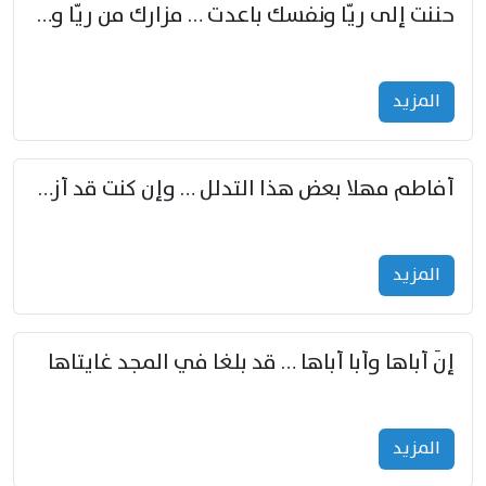
حننت إلى ريّا ونفسك باعدت … مزارك من ريّا وشعباكما معا
المزید
أفاطم مهلا بعض هذا التدلل … وإن كنت قد أزمعت صرمي فأجملي
المزید
إنّ أباها وأبا أباها … قد بلغا في المجد غايتاها
المزید