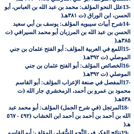
13-
علل النحو المؤلف: محمد بن عبد الله بن العباس، أبو
الحسن، ابن الوراق (ت ٣٨١هـ
)
14-
شرح أبيات سيبويه المؤلف: يوسف بن أبي سعيد
الحسن بن عبد الله بن المرزبان أبو محمد السيرافي (ت
٣٨٥هـ
)
15-
اللمع في العربية المؤلف: أبو الفتح عثمان بن جني
الموصلي (ت ٣٩٢هـ
)
16-
الخصائص المؤلف: أبو الفتح عثمان بن جني
الموصلي (ت ٣٩٢هـ
)
17-
المفصل في صنعة الإعراب المؤلف: أبو القاسم
محمود بن عمرو بن أحمد، الزمخشري جار الله (ت
٥٣٨هـ
)
18-
المرتجل (في شرح الجمل) المؤلف: أبو محمد عبد
الله بن أحمد بن أحمد بن أحمد ابن الخشاب (٤٩٢ - ٥٦٧
هـ
)
19-
نتائج الفكر في النَّحو للسُّهَيلي المؤلف: أبو القاسم