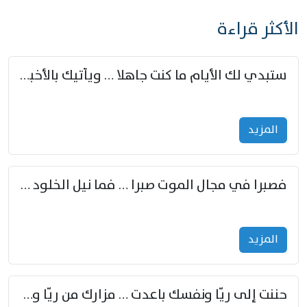
الأكثر قراءة
ستبدي لك الأيام ما كنت جاهلا … ويأتيك بالأخبار من لم تزوّد
المزید
فصبرا في مجال الموت صبرا … فما نيل الخلود بمستطاع
المزید
حننت إلى ريّا ونفسك باعدت … مزارك من ريّا وشعباكما معا