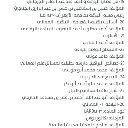
19-من قضايا البلاغة والنقد عند عبد القادر الجرجاني
المؤلف: حسن بن إسماعيل بن حسن بن عبد الرازق الجناجيُ
رئيس قسم البلاغة بجامعة الأزهر (ت ١٤٢٩ هـ)
20- أساليب بلاغية، الفصاحة - البلاغة - المعاني
المؤلف: أحمد مطلوب أحمد الناصري الصيادي الرفاعي
21-الأسلوب
المؤلف: أحمد الشايب
22- المنهاج الواضح للبلاغة
المؤلف: حامد عونى
23-خصائص التراكيب دارسة تحليلية لمسائل علم المعاني
المؤلف: محمد محمد أبو موسى
24- البديع عند الحريري
المؤلف: محمد بيلو أحمد أبو بكر
25- شرح مائة المعاني والبيان
المؤلف: أبو عبد الله، أحمد بن عمر بن مساعد الحازمي
26-البلاغة ٢ - المعاني
كود المادة: LARB٤١٠٣
المرحلة: بكالوريوس
المؤلف: مناهج جامعة المدينة العالمية