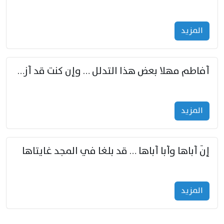
المزید
أفاطم مهلا بعض هذا التدلل … وإن كنت قد أزمعت صرمي فأجملي
المزید
إنّ أباها وأبا أباها … قد بلغا في المجد غايتاها
المزید