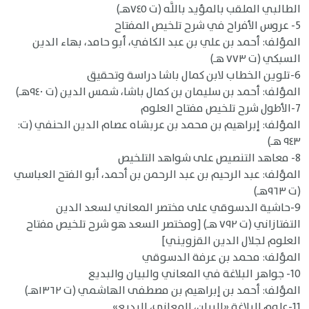
الطالبي الملقب بالمؤيد باللَّه (ت ٧٤٥هـ)
5- عروس الأفراح في شرح تلخيص المفتاح
المؤلف: أحمد بن علي بن عبد الكافي، أبو حامد، بهاء الدين
السبكي (ت ٧٧٣ هـ)
6-تلوين الخطاب لابن كمال باشا دراسة وتحقيق
المؤلف: أحمد بن سليمان بن كمال باشا، شمس الدين (ت ٩٤٠هـ)
7-الأطول شرح تلخيص مفتاح العلوم
المؤلف: إبراهيم بن محمد بن عربشاه عصام الدين الحنفي (ت:
٩٤٣ هـ)
8- معاهد التنصيص على شواهد التلخيص
المؤلف: عبد الرحيم بن عبد الرحمن بن أحمد، أبو الفتح العباسي
(ت ٩٦٣هـ)
9-حاشية الدسوقي على مختصر المعاني لسعد الدين
التفتازاني (ت ٧٩٢ هـ) [ومختصر السعد هو شرح تلخيص مفتاح
العلوم لجلال الدين القزويني]
المؤلف: محمد بن عرفة الدسوقي
10- جواهر البلاغة في المعاني والبيان والبديع
المؤلف: أحمد بن إبراهيم بن مصطفى الهاشمي (ت ١٣٦٢هـ)
11-علوم البلاغة «البيان، المعاني، البديع»