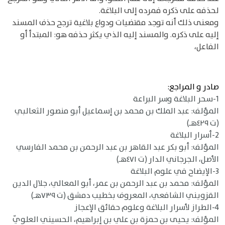
لحذفه على ذكره فمرده إلى البلاغة.
ومعنى ذلك أنه توجد مقتضيات ودواع بلاغية ترجح حذف المسند
إليه على ذكره. والمسند إليه الذي يكثر حذفه هو: المبتدأ أو
الفاعل،
صادر و المراجع:
1-سحر البلاغة وسر البراعة
المؤلف: عبد الملك بن محمد بن إسماعيل أبو منصور الثعالبي
(ت ٤٢٩هـ)
2-أسرار البلاغة
المؤلف: أبو بكر عبد القاهر بن عبد الرحمن بن محمد الفارسي
الأصل، الجرجاني الدار (ت ٤٧١هـ)
3-الإيضاح في علوم البلاغة
المؤلف: محمد بن عبد الرحمن بن عمر، أبو المعالي، جلال الدين
القزويني الشافعي، المعروف بخطيب دمشق (ت ٧٣٩هـ)
4-الطراز لأسرار البلاغة وعلوم حقائق الإعجاز
المؤلف: يحيى بن حمزة بن علي بن إبراهيم، الحسيني العلويّ