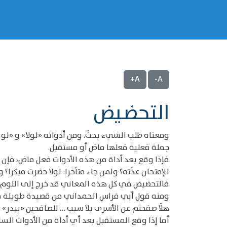
A+
A-
التحضيض
ومعناه طلب الشيء بحثّ. ومن أدواته «لولا» و «لو ما
جملة فعلية فعلها ماض أو مستقبل.
فإذا وقع بعد أداة من هذه الأدوات فعل ماض، فإن مع
للإمتحان عدّته؟ ولمن جاء متأخرا: لولا حضرت مبكرا
فالتحضيض في كل هذه المعاني قد خرج إلى اللوم و
ومنه قول أبي فراس الحمداني من قصيدة طويلة ف
هلّا صفحتم عن الأسرى بلا سبب … للصافحين «ببدر» 
أما إذا وقع المستقبل بعد أي أداة من الأدوات ال