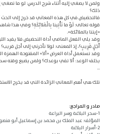
ولمن لا يصغي إليه أثناء شرح الدرس: لو ما تصغي إلي
ذلك؟
فالتحضيض في كل هذه المعاني قد خرج إلى الحث أو
قوله تعالى: لَوْ ما تَأْتِينا بِالْمَلائِكَةِ؟ وفي
«إيتنا بالملائكة».
وقد يلي الفعل الماضي أداة التحضيض فلا يفيد اللوم 
أَجَلٍ قَرِيبٍ؟، إذ المعنى: لولا تأخرني إلى أجل قريب؟
وقد تستعمل أداة العرض «ألا» المفتوحة الهمزة المخفف
يخلف الوعد: ألا تفي بوعدك؟ ولمن يضيع وقته سدى:
...
تلك هي أهم المعاني الزائدة التي قد يخرج الاستف
صادر و المراجع:
1-سحر البلاغة وسر البراعة
المؤلف: عبد الملك بن محمد بن إسماعيل أبو منصور الثع
2-أسرار البلاغة