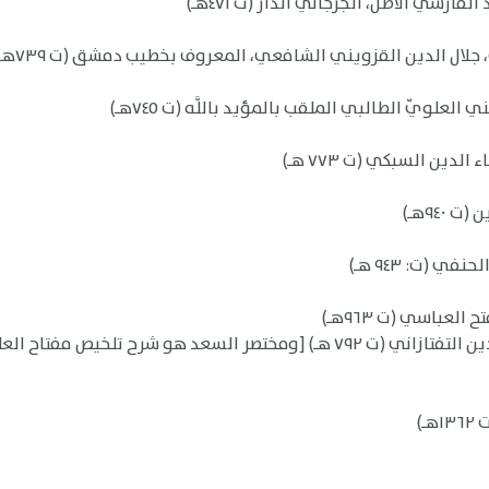
ارسي الأصل، الجرجاني الدار (ت ٤٧١هـ)
جلال الدين القزويني الشافعي، المعروف بخطيب دمشق (ت ٧٣٩هـ)
لويّ الطالبي الملقب بالمؤيد باللَّه (ت ٧٤٥هـ)
دين السبكي (ت ٧٧٣ هـ)
٩٤هـ)
 (ت: ٩٤٣ هـ)
لعباسي (ت ٩٦٣هـ)
)