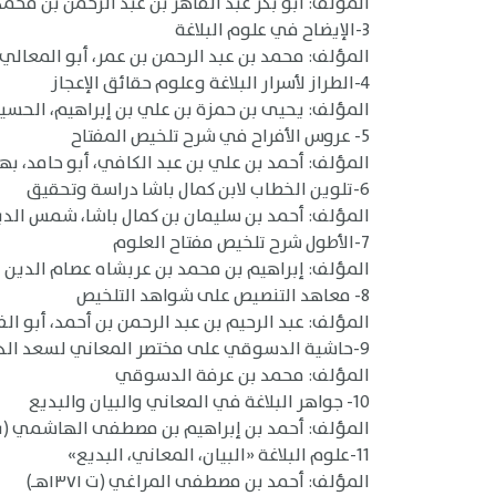
المؤلف: أبو بكر عبد القاهر بن عبد الرحمن بن محمد الف
3-الإيضاح في علوم البلاغة
المؤلف: محمد بن عبد الرحمن بن عمر، أبو المعالي، 
4-الطراز لأسرار البلاغة وعلوم حقائق الإعجاز
المؤلف: يحيى بن حمزة بن علي بن إبراهيم، الحسيني الع
5- عروس الأفراح في شرح تلخيص المفتاح
المؤلف: أحمد بن علي بن عبد الكافي، أبو حامد، بهاء ال
6-تلوين الخطاب لابن كمال باشا دراسة وتحقيق
المؤلف: أحمد بن سليمان بن كمال باشا، شمس الدين (ت ٠
7-الأطول شرح تلخيص مفتاح العلوم
المؤلف: إبراهيم بن محمد بن عربشاه عصام الدين الحنفي
8- معاهد التنصيص على شواهد التلخيص
المؤلف: عبد الرحيم بن عبد الرحمن بن أحمد، أبو الفتح ا
9-حاشية الدسوقي على مختصر المعاني لسعد الدين التفتازاني (ت ٧٩٢ هـ) [ومختصر السعد هو شرح تلخيص مفتاح العلوم لجلال الدين القزويني]
المؤلف: محمد بن عرفة الدسوقي
10- جواهر البلاغة في المعاني والبيان والبديع
المؤلف: أحمد بن إبراهيم بن مصطفى الهاشمي (ت ١٣٦٢هـ
11-علوم البلاغة «البيان، المعاني، البديع»
المؤلف: أحمد بن مصطفى المراغي (ت ١٣٧١هـ)