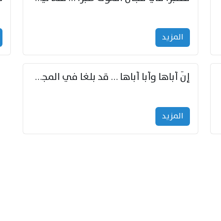
المزید
إنّ أباها وأبا أباها … قد بلغا في المجد غايتاها
المزید