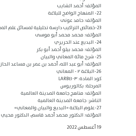
المؤلف: أحمد الشايب
22- المنهاج الواضح للبلاغة
المؤلف: حامد عونى
23-خصائص التراكيب دارسة تحليلية لمسائل علم المعاني
المؤلف: محمد محمد أبو موسى
24- البديع عند الحريري
المؤلف: محمد بيلو أحمد أبو بكر
25- شرح مائة المعاني والبيان
المؤلف: أبو عبد الله، أحمد بن عمر بن مساعد الحا
26-البلاغة ٢ - المعاني
كود المادة: LARB٤١٠٣
المرحلة: بكالوريوس
المؤلف: مناهج جامعة المدينة العالمية
الناشر: جامعة المدينة العالمية
27-علوم البلاغة «البديع والبيان والمعاني»
المؤلف: الدكتور محمد أحمد قاسم، الدكتور محيي 
19 أغسطس 2022