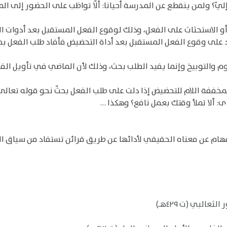
ّ؟ ولمن ينقطع عن المدرسة أحيانا: ألّا تواظب على الحضور إلى المدر
 الاستحثاث على الفعل، وذلك لوقوع الفعل المستقبل بعد أدوات ال
 هذا شاهد على وقوع الفعل المستقبل بعد أداة التحضيض فأفاد طلب الفعل
والتوبيخ وإنما يفيد الطلب بحث، وذلك لأن الماضي في تأويل الفعل المس
ة اللام للتحضيض إذا دلت على طلب الفعل بحثّ نحو قوله تعالى: أَلا تُق
 ألا تملأ وقتك بعمل نافع؟ وهكذا …
هام عن معناه الحقيقي لأدائها عن طريق قرائن تستفاد من سياق ال
البي (ت ٤٢٩هـ)