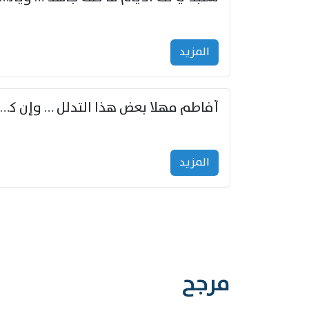
المزید
أفاطم مهلا بعض هذا التدلل … وإن كنت قد أزمعت صرمي فأجملي
المزید
مرجح