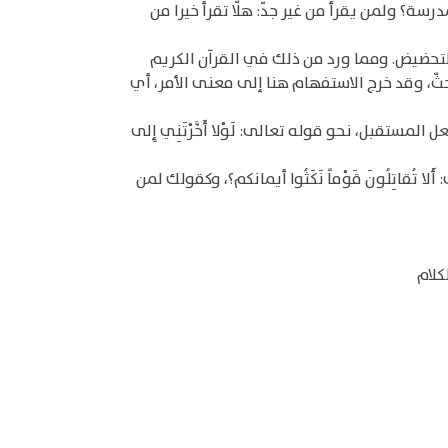
سة؟ ولمن يقرأ من غير جدّ: هلّا تقرأ خيرا من
تحضيض. ومما ورد من ذلك في القرآن الكريم
 بحثّ، وقد خرج الاستفهام هنا إلى معنى الأمر، أي
تقبل، نحو قوله تعالى: لَوْلا أَخَّرْتَنِي إِلى
اتِلُونَ قَوْماً نَكَثُوا أيمانكم؟، وكقولك لمن
كلام