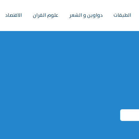
الطبقات
دواوين و الشعر
علوم القران
الاقتصاد