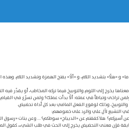
» و «هلّا» بتشديد اللام، و «ألّا» بفتح الهمزة وتشديد اللام. وهذه
ناها يخرج إلى اللوم والتوبيخ فيما تركه المخاطب، أو يقدّر فيه الت
؟ ولمن تراخى وتباطأ في عمله: ألّا بدأت عملك؟ ولمن تسرّع في القيام
التوبيخ، وذلك لوقوع الفعل الماضي بعد كل أداة تحضيض.
ي التشيع لآل علي والرد على خصومهم:
عن أسيركم؟ هلا كففتم عن «الديباج» سوطكم؟ … وعن بنات «رسول الله
سابقة فإن معنى التحضيض يخرج إلى الحث في طلب الشيء، كقول المعلم