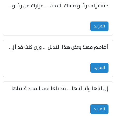
حننت إلى ريّا ونفسك باعدت … مزارك من ريّا وشعباكما معا
المزید
أفاطم مهلا بعض هذا التدلل … وإن كنت قد أزمعت صرمي فأجملي
المزید
إنّ أباها وأبا أباها … قد بلغا في المجد غايتاها
المزید