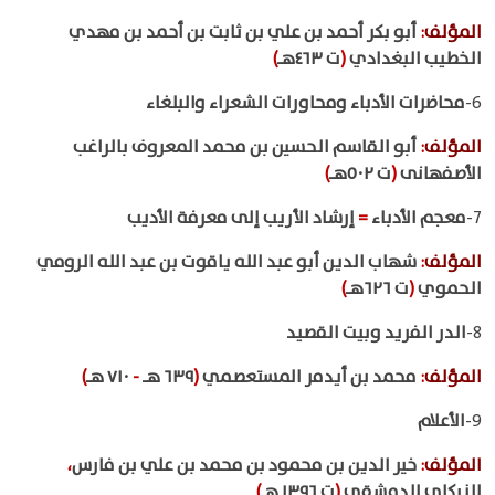
المؤلف
:
أبو بكر أحمد بن علي بن ثابت بن أحمد بن مهدي
الخطيب البغدادي
(
ت ٤٦٣هـ
)
6-
محاضرات الأدباء ومحاورات الشعراء والبلغاء
المؤلف
:
أبو القاسم الحسين بن محمد المعروف بالراغب
الأصفهانى
(
ت ٥٠٢هـ
)
7-
معجم الأدباء
=
إرشاد الأريب إلى معرفة الأديب
المؤلف
:
شهاب الدين أبو عبد الله ياقوت بن عبد الله الرومي
الحموي
(
ت ٦٢٦هـ
)
8-
الدر الفريد وبيت القصيد
المؤلف
:
محمد بن أيدمر المستعصمي
(
٦٣٩ هـ
-
٧١٠ هـ
)
9-
الأعلام
المؤلف
:
خير الدين بن محمود بن محمد بن علي بن فارس
،
الزركلي الدمشقي
(
ت ١٣٩٦ هـ
)