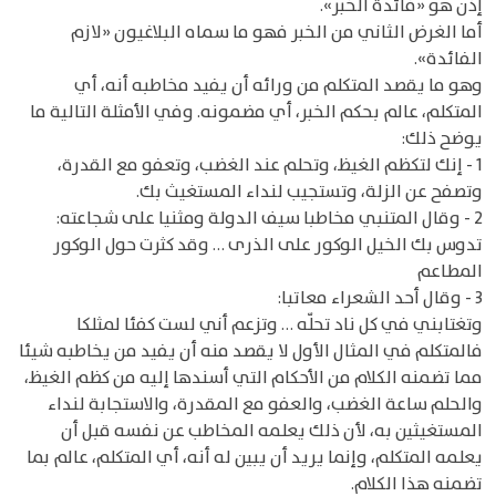
إذن هو «فائدة الخبر».
أما الغرض الثاني من الخبر فهو ما سماه البلاغيون «لازم
الفائدة».
وهو ما يقصد المتكلم من ورائه أن يفيد مخاطبه أنه، أي
المتكلم، عالم بحكم الخبر، أي مضمونه. وفي الأمثلة التالية ما
يوضح ذلك:
1 - إنك لتكظم الغيظ، وتحلم عند الغضب، وتعفو مع القدرة،
وتصفح عن الزلة، وتستجيب لنداء المستغيث بك.
2 - وقال المتنبي مخاطبا سيف الدولة ومثنيا على شجاعته:
تدوس بك الخيل الوكور على الذرى … وقد كثرت حول الوكور
المطاعم
3 - وقال أحد الشعراء معاتبا:
وتغتابني في كل ناد تحلّه … وتزعم أني لست كفئا لمثلكا
فالمتكلم في المثال الأول لا يقصد منه أن يفيد من يخاطبه شيئا
مما تضمنه الكلام من الأحكام التي أسندها إليه من كظم الغيظ،
والحلم ساعة الغضب، والعفو مع المقدرة، والاستجابة لنداء
المستغيثين به، لأن ذلك يعلمه المخاطب عن نفسه قبل أن
يعلمه المتكلم، وإنما يريد أن يبين له أنه، أي المتكلم، عالم بما
تضمنه هذا الكلام.