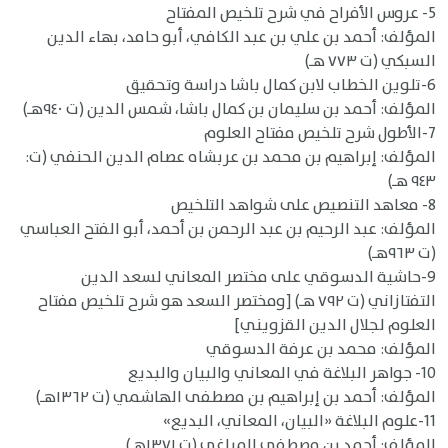
5- عروس الأفراح في شرح تلخيص المفتاح
المؤلف: أحمد بن علي بن عبد الكافي، أبو حامد، بهاء الدين
السبكي (ت ٧٧٣ هـ)
6-تلوين الخطاب لابن كمال باشا دراسة وتحقيق
المؤلف: أحمد بن سليمان بن كمال باشا، شمس الدين (ت ٩٤٠هـ)
7-الأطول شرح تلخيص مفتاح العلوم
المؤلف: إبراهيم بن محمد بن عربشاه عصام الدين الحنفي (ت:
٩٤٣ هـ)
8- معاهد التنصيص على شواهد التلخيص
المؤلف: عبد الرحيم بن عبد الرحمن بن أحمد، أبو الفتح العباسي
(ت ٩٦٣هـ)
9-حاشية الدسوقي على مختصر المعاني لسعد الدين
التفتازاني (ت ٧٩٢ هـ) [ومختصر السعد هو شرح تلخيص مفتاح
العلوم لجلال الدين القزويني]
المؤلف: محمد بن عرفة الدسوقي
10- جواهر البلاغة في المعاني والبيان والبديع
المؤلف: أحمد بن إبراهيم بن مصطفى الهاشمي (ت ١٣٦٢هـ)
11-علوم البلاغة «البيان، المعاني، البديع»
المؤلف: أحمد بن مصطفى المراغي (ت ١٣٧١هـ)