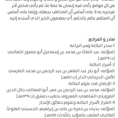
من كل موضع يأتي فيه إنسان ما عملا ما، ثم يأتي شخص آخر
فيخبره به لا على أساس أن المخاطب يجهله، وإنما على أساس
أن المتكلم عالم بالحكم، أي بمضمون الخبر الذي أسنده إليه
صادر و المراجع:
1-سحر البلاغة وسر البراعة
المؤلف: عبد الملك بن محمد بن إسماعيل أبو منصور الثعالبي
(ت ٤٢٩هـ)
2-أسرار البلاغة
المؤلف: أبو بكر عبد القاهر بن عبد الرحمن بن محمد الفارسي
الأصل، الجرجاني الدار (ت ٤٧١هـ)
3-الإيضاح في علوم البلاغة
المؤلف: محمد بن عبد الرحمن بن عمر، أبو المعالي، جلال الدين
القزويني الشافعي، المعروف بخطيب دمشق (ت ٧٣٩هـ)
4-الطراز لأسرار البلاغة وعلوم حقائق الإعجاز
المؤلف: يحيى بن حمزة بن علي بن إبراهيم، الحسيني العلويّ
الطالبي الملقب بالمؤيد باللَّه (ت ٧٤٥هـ)