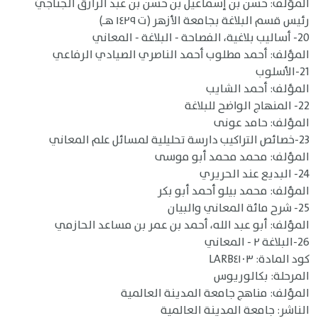
المؤلف: حسن بن إسماعيل بن حسن بن عبد الرازق الجناجيُ
رئيس قسم البلاغة بجامعة الأزهر (ت ١٤٢٩ هـ)
20- أساليب بلاغية، الفصاحة - البلاغة - المعاني
المؤلف: أحمد مطلوب أحمد الناصري الصيادي الرفاعي
21-الأسلوب
المؤلف: أحمد الشايب
22- المنهاج الواضح للبلاغة
المؤلف: حامد عونى
23-خصائص التراكيب دارسة تحليلية لمسائل علم المعاني
المؤلف: محمد محمد أبو موسى
24- البديع عند الحريري
المؤلف: محمد بيلو أحمد أبو بكر
25- شرح مائة المعاني والبيان
المؤلف: أبو عبد الله، أحمد بن عمر بن مساعد الحازمي
26-البلاغة ٢ - المعاني
كود المادة: LARB٤١٠٣
المرحلة: بكالوريوس
المؤلف: مناهج جامعة المدينة العالمية
الناشر: جامعة المدينة العالمية