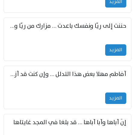
المزید
حننت إلى ريّا ونفسك باعدت … مزارك من ريّا وشعباكما معا
المزید
أفاطم مهلا بعض هذا التدلل … وإن كنت قد أزمعت صرمي فأجملي
المزید
إنّ أباها وأبا أباها … قد بلغا في المجد غايتاها