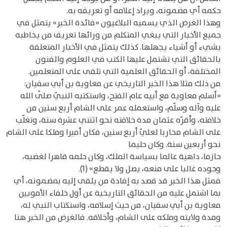
حكمه أي مضمونه، ويراد إعلامه أو تعريفه به.
وهذا الغرض الذي يسميه البلاغيون «فائدة الخبر» يتمثل في
جميع الأخبار التي يبغي المتكلم من ورائها تعريف من يخاطبه
بشيء أو أشياء يجهلها. كذلك يتمثل في الأخبار المتعلقة
بالحقائق التي تشتمل عليها الكتب في العلوم والفنون
المختلفة، أو الحقائق العلمية التي تلقى على المتعلمين.
من ذلك مثلا هذا الخبر التاريخي عن معاوية بن أبي سفيان:
«أسلم معاوية مع أبيه عام الفتح، واستكتبه النبيّ صلّى الله
عليه وآله وسلّم، واستعمله عمر على الشام أربع سنين من
خلافته، وأقرّه عثمان مدة خلافته نحو اثنتي عشرة سنة، وتغلّب
على الشام محاربا لعليّ أربع سنين، فكان أميرا وملكا على الشام
نحو أربعين سنة. وكان حليما
حازما، داهية عالما بسياسة الملك، وكان حلمه قاهرا لغضبه،
وجوده غالبا على منعه، يصل ولا يقطع» (1).
فمثل هذا الخبر قد قصد به إفادة من يلقى إليه بمضمونه، أي
بما اشتمل عليه من الحقائق التاريخية عن أول خلفاء الأمويين
معاوية بن أبي سفيان، من حيث إسلامه، واستكتاب النبي له،
ومدة ولايته وملكه على الشام، وأخلاقه. فالغرض من الخبر هنا