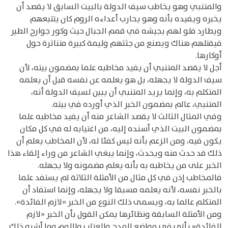
والمتنبي وهو يخاطب سيف الدولة بالبيت السابق لا يقصد أن
يخبره ويفيده بأنه وهو يحارب أعداءه الروم كان يتتبعهم
ويطارد فلو لهم بجيشه في قمم الجبال حيث وكور جوارح الطير
فيقتلهم هناك ويصنع من جثثهم وليمة كبيرة متناثرة حول
أوكارها.
أجل لا يقصد المتنبي أن يفيد مخاطبه علما بمضمون بيته، لأن
سيف الدولة لا يجهله، بل هو يعلمه عن نفسه قبل أن يعلمه
المتكلم به، وإنما يريد المتنبي أن يبين لسيف الدولة أنه،
المتنبي، عالم بمضمون الخبر الذي أورده في بيته.
وفي المثال الثالث لا يقصد الشاعر منه أن يفيد مخاطبه علما
بمضمون البيت الذي أسنده إليه، من اغتيابه له في كل مكان
يكون فيه، ومن الزعم بأنه ليس كفئا له، لأن المخاطب يعلم أن
ذلك قد حدث منه ويحدث، وإنما يبغي الشاعر من وراء إلقاء هذا
الخبر على من يخاطبه به بأنه يعلم مضمونه ولا يجهله.
فالمخاطب إذن في كل مثال من الأمثلة الثلاثة لم يستفد علما
بالخبر نفسه، لأنه يعلمه مسبقا ولا يجهله، وإنما استفاد أن
المتكلم عالما به، ويسمى ذلك النوع من الخبر «لازم الفائدة».
ومن الأمثلة السابقة ونظائرها يمكن القول بأن الخبر «لازم
الفائدة» يأتي في مواضع المدح والعتاب واللوم وما أشبه ذلك