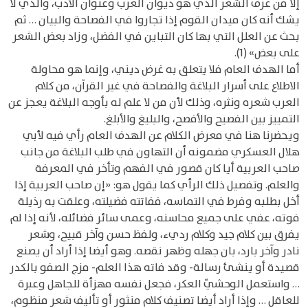
إلا من عرف الشعر الذي هو ديوان العرب وعنوان الأدب، والذي لا
يشك أنه كان ميدان القوم إذا تجاروا في الفصاحة والبيان … ثم
بحث عن العلل التي بها كان التباين في الفضل، وزاد بعض الشعر
على بعض» (1).
أما الهدف العام فلا يتعلق به غرض ديني، وإنما هو محاولة
الاطلاع على أسرار البلاغة والفصاحة في غير القرآن، من كلام
العرب شعره ونثره، وذلك لأن من لا علم له بأوجه البلاغة يعجز عن
التمييز بين الفصيح والأفصح، والبليغ والأبلغ.
ويحضرنا هنا في معرض الكلام عن الهدف العام رأي فيه لأبي
هلال العسكري مضمونه أن التهاون في طلب البلاغة من جانب
صاحب العربية أيا كان قصور في الفهم وتأخر في المعرفة
والعلم. وتفصيل ذلك الرأي كما يقول هو: «إن صاحب العربية إذا
أخل بطلبه وفرط في التماسه، ففاتته فضيلته، وعلقت به رذيلة
فوته، عفي على جميع محاسنه، وعمى سائر فضائله، لأنه إذا لم
يفرق بين كلام جيد وكلام رديء، ولفظ حسن وآخر قبيح، وشعر
نادر وآخر بارد، بان جهله وظهر نقصه. وهو أيضا إذا أراد أن يصنع
قصيدة أو ينشئ رسالة- وقد فاته هذا العلم- مزج الصفو بالكدر
… واستعمل الوحشيّ العكر، فجعل نفسه مهزأة للجاهل وعبرة
للعاقل … وإذا أراد أيضا تصنيف كلام منثور أو تأليف شعر منظوم،