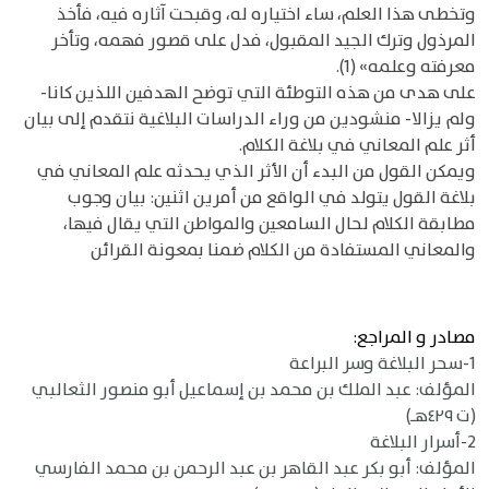
وتخطى هذا العلم، ساء اختياره له، وقبحت آثاره فيه، فأخذ
المرذول وترك الجيد المقبول، فدل على قصور فهمه، وتأخر
معرفته وعلمه» (1).
على هدى من هذه التوطئة التي توضح الهدفين اللذين كانا-
ولم يزالا- منشودين من وراء الدراسات البلاغية نتقدم إلى بيان
أثر علم المعاني في بلاغة الكلام.
ويمكن القول من البدء أن الأثر الذي يحدثه علم المعاني في
بلاغة القول يتولد في الواقع من أمرين اثنين: بيان وجوب
مطابقة الكلام لحال السامعين والمواطن التي يقال فيها،
والمعاني المستفادة من الكلام ضمنا بمعونة القرائن
مصادر و المراجع:
1-سحر البلاغة وسر البراعة
المؤلف: عبد الملك بن محمد بن إسماعيل أبو منصور الثعالبي
(ت ٤٢٩هـ)
2-أسرار البلاغة
المؤلف: أبو بكر عبد القاهر بن عبد الرحمن بن محمد الفارسي