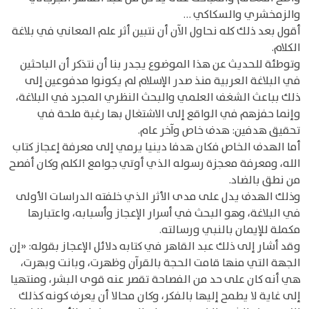
والزمخشري والسكاكي …
أقول بعد ذلك كله نحاول الآن أن نتبين أثر علم المعاني في بلاغة
الكلام.
وتوطئة للحديث عن هذا الموضوع يجدر بنا أن نتذكر أن الباحثين
في البلاغة العربية منذ صدر الإسلام لم يكونوا مدفوعين إلى
ذلك بباعث الشغف العلمي والبحث النظري المجرد في البلاغة،
وإنما حفزهم في الواقع إلى الاشتغال بها رغبة ملحة في
تحقيق هدفين: هدف خاص وآخر عام.
أما الهدف الخاص فكان هدفا دينيا يرمي إلى معرفة إعجاز كتاب
الله، ومعرفة معجزة رسوله الذي أوتي جوامع الكلم وكان أفصح
من نطق بالضاد.
وذلك الهدف يدل على مدى الأثر الذي خلفته الدراسات الأولى
في البلاغة، وهو البحث في أسرار الإعجاز وأسبابه، واعتبارها
مكملة للإيمان بالنبي ورسالته.
وقد أشار إلى ذلك عبد القاهر في كتابه دلائل الإعجاز بقوله: «إن
الجهة التي منها قامت الحجة بالقرآن وظهرت، وبانت وبهرت،
هي أنه كان على حد من الفصاحة تقصر عنه قوى البشر، ومنتهيا
إلى غاية لا يطمح إليها بالفكر، وكان محالا أن يعرف كونه كذلك