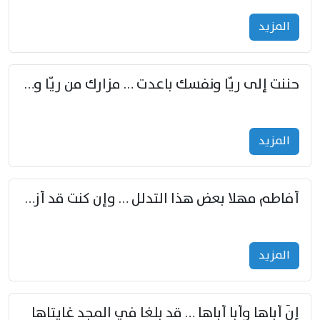
المزید
حننت إلى ريّا ونفسك باعدت … مزارك من ريّا وشعباكما معا
المزید
أفاطم مهلا بعض هذا التدلل … وإن كنت قد أزمعت صرمي فأجملي
المزید
إنّ أباها وأبا أباها … قد بلغا في المجد غايتاها