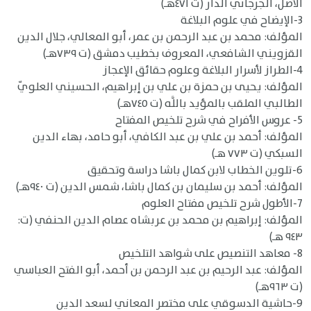
الأصل، الجرجاني الدار (ت ٤٧١هـ)
3-الإيضاح في علوم البلاغة
المؤلف: محمد بن عبد الرحمن بن عمر، أبو المعالي، جلال الدين
القزويني الشافعي، المعروف بخطيب دمشق (ت ٧٣٩هـ)
4-الطراز لأسرار البلاغة وعلوم حقائق الإعجاز
المؤلف: يحيى بن حمزة بن علي بن إبراهيم، الحسيني العلويّ
الطالبي الملقب بالمؤيد باللَّه (ت ٧٤٥هـ)
5- عروس الأفراح في شرح تلخيص المفتاح
المؤلف: أحمد بن علي بن عبد الكافي، أبو حامد، بهاء الدين
السبكي (ت ٧٧٣ هـ)
6-تلوين الخطاب لابن كمال باشا دراسة وتحقيق
المؤلف: أحمد بن سليمان بن كمال باشا، شمس الدين (ت ٩٤٠هـ)
7-الأطول شرح تلخيص مفتاح العلوم
المؤلف: إبراهيم بن محمد بن عربشاه عصام الدين الحنفي (ت:
٩٤٣ هـ)
8- معاهد التنصيص على شواهد التلخيص
المؤلف: عبد الرحيم بن عبد الرحمن بن أحمد، أبو الفتح العباسي
(ت ٩٦٣هـ)
9-حاشية الدسوقي على مختصر المعاني لسعد الدين