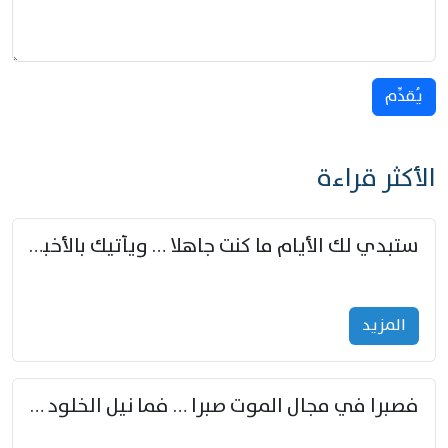
يُقدِّم
الأكثر قراءة
ستبدي لك الأيام ما كنت جاهلا … ويأتيك بالأخبار من لم تزوّد
المزید
فصبرا في مجال الموت صبرا … فما نيل الخلود بمستطاع