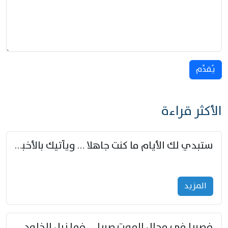
يُقدِّم
الأكثر قراءة
ستبدي لك الأيام ما كنت جاهلا … ويأتيك بالأخبار من لم تزوّد
المزید
فصبرا في مجال الموت صبرا … فما نيل الخلود بمستطاع