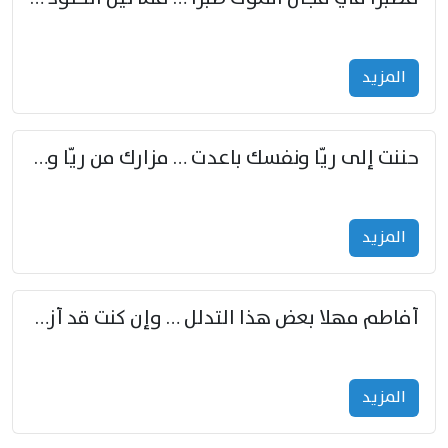
المزید
حننت إلى ريّا ونفسك باعدت … مزارك من ريّا وشعباكما معا
المزید
أفاطم مهلا بعض هذا التدلل … وإن كنت قد أزمعت صرمي فأجملي
المزید