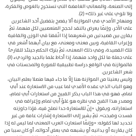
إلى الصنعة، والمعاني الغامضة التي تستخرج بالغوص والفكرة،
ولا تلوي على غير ذلك» (2).
ومنهاج الآمدي في الموازنة ألا يفصح بتفضيل أحد الشاعرين
على الآخر، وإنّما يعرض بالنقد لحجج المتعصبين لكل منهما، ثمّ
يقارن بين قصيدتين من شعرهما إذا اتّفقتا في الوزن والقافية
وإعراب القافية، وبين معنى ومعنى، مع بيان أيهما أشعر في
تلك القصيدة، وفي ذلك المعنى، ثمّ بترك الحكم حينئذ للقارئ
على جملة ما لكل واحد منهما، إذا أحاط علما بالجيد والرديء (3).
فالموازنة في الواقع دراسة تطبيقية للصورة والمحسنات في
شعر الشاعرين.
وليس يعنينا من الموازنة هنا إلّا ما جاء فيها متصلا بعلم البيان،
وهو الباب الذي عقده الآمدي لما عيب من الاستعارة عند أبي
تمام، فهو في هذا الباب يذكر القبيح من استعارات أبي تمام،
ومصدر هذا القبح في نظره هو غلوّ أبي تمام وإغراقه في
استعاراته، ويقول: «إنّ للاستعارة حدا تصلح فيه، فإذا جاوزته
فسدت وقبحت». ثمّ يشير إلى الاستعارة إشارات عامة من غير
تحديد لها كقوله: «وإنّما استعارت العرب المعنى لما ليس له إذا
كان يقاربه أو يدانيه أو يشبهه في بعض أحواله، أو كان سببا من