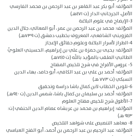
المؤلف: أبو بكر عبد القاهر بن عبد الرحمن بن محمد الفارسي
الأصل، الجرجاني الدار (ت ٤٧١هـ)
3-الإيضاح في علوم البلاغة
المؤلف: محمد بن عبد الرحمن بن عمر، أبو المعالي، جلال الدين
القزويني الشافعي، المعروف بخطيب دمشق (ت ٧٣٩هـ)
4-الطراز لأسرار البلاغة وعلوم حقائق الإعجاز
المؤلف: يحيى بن حمزة بن علي بن إبراهيم، الحسيني العلويّ
الطالبي الملقب بالمؤيد باللَّه (ت ٧٤٥هـ)
5- عروس الأفراح في شرح تلخيص المفتاح
المؤلف: أحمد بن علي بن عبد الكافي، أبو حامد، بهاء الدين
السبكي (ت ٧٧٣ هـ)
6-تلوين الخطاب لابن كمال باشا دراسة وتحقيق
المؤلف: أحمد بن سليمان بن كمال باشا، شمس الدين (ت ٩٤٠هـ)
7-الأطول شرح تلخيص مفتاح العلوم
المؤلف: إبراهيم بن محمد بن عربشاه عصام الدين الحنفي (ت:
٩٤٣ هـ)
8- معاهد التنصيص على شواهد التلخيص
المؤلف: عبد الرحيم بن عبد الرحمن بن أحمد، أبو الفتح العباسي