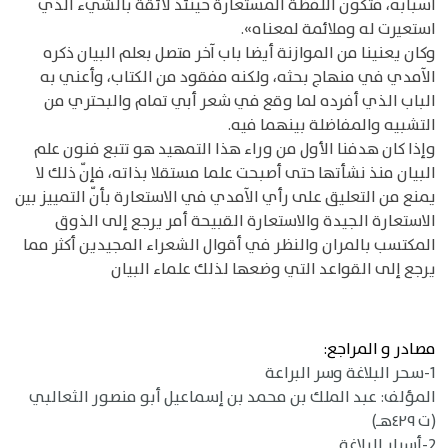
أسبابه، فتكون اللفظة المستعارة حينئذ لائقة بالشيء الذي
استعيرت له وملائمة لمعناه».
وكان يعنينا من الموازنة أيضا باب آخر متصل بعلم البيان ذكره
الآمدي في منهاج بحثه، ولكنه مفقود من الكتاب، وأعني به
الباب الذي أفرده لما وقع في شعر أبي تمام والبحتري من
التشبيه والمفاضلة بينهما فيه.
وإذا كان هدفنا الأول من وراء هذا التمهيد هو تتبع فنون علم
البيان منذ نشأتها حتى أصبحت علما مستقلا بذاته، فإنّ ذلك لا
يمنع من التعليق على رأي الآمدي في الاستعارة بأنّ التمييز بين
الاستعارة الجيدة والاستعارة القبيحة أمر يرجع إلى الذوق
المكتسب بالمران والنظر في أقوال الشعراء المجيدين أكثر مما
يرجع إلى القواعد التي وضعها لذلك علماء البيان
مصادر و المراجع:
1-سحر البلاغة وسر البراعة
المؤلف: عبد الملك بن محمد بن إسماعيل أبو منصور الثعالبي
(ت ٤٢٩هـ)
2-أسرار البلاغة