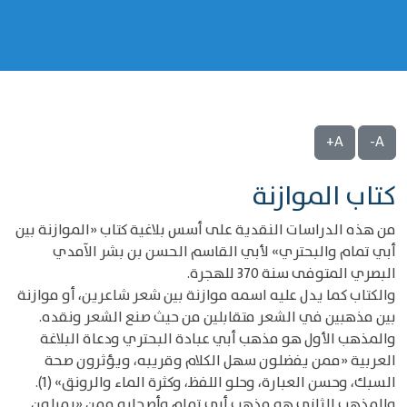
A+
A-
‌‌كتاب الموازنة
من هذه الدراسات النقدية على أسس بلاغية كتاب «الموازنة بين
أبي تمام والبحتري» لأبي القاسم الحسن بن بشر الآمدي
البصري المتوفى سنة 370 للهجرة.
والكتاب كما يدل عليه اسمه موازنة بين شعر شاعرين، أو موازنة
بين مذهبين في الشعر متقابلين من حيث صنع الشعر ونقده.
والمذهب الأول هو مذهب أبي عبادة البحتري ودعاة البلاغة
العربية «ممن يفضلون سهل الكلام وقريبه، ويؤثرون صحة
السبك، وحسن العبارة، وحلو اللفظ، وكثرة الماء والرونق» (1).
والمذهب الثاني هو مذهب أبي تمام وأصحابه ممن «يميلون