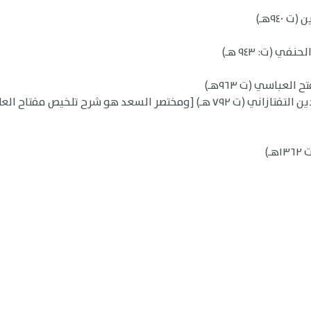
٩٤هـ)
 (ت: ٩٤٣ هـ)
لعباسي (ت ٩٦٣هـ)
)