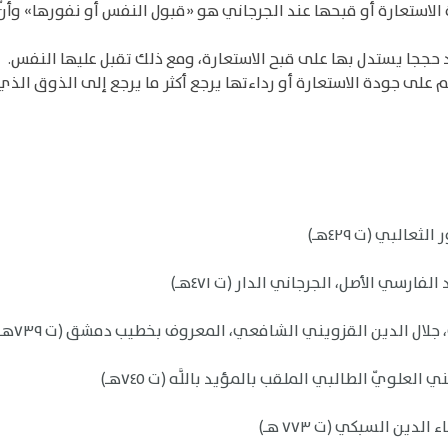
ة الاستعارة أو قبحها عند الجرجاني هو «قبول النفس أو نفورها» وأنّ
 حججا يستدل بها على قبح الاستعارة، ومع ذلك تقبل عليها النفس.
 على جودة الاستعارة أو رداءتها يرجع أكثر ما يرجع إلى الذوق الذي 
البي (ت ٤٢٩هـ)
ارسي الأصل، الجرجاني الدار (ت ٤٧١هـ)
جلال الدين القزويني الشافعي، المعروف بخطيب دمشق (ت ٧٣٩هـ)
لويّ الطالبي الملقب بالمؤيد باللَّه (ت ٧٤٥هـ)
دين السبكي (ت ٧٧٣ هـ)