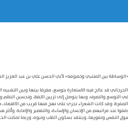
ّ الجرجاني قد عالج فيه الاستعارة بتوسع، مفرقا بينها وبين التشبيه ا
 التوسع والتصرف، وبها يتوصل إلى تزيين اللفظ، وتحسين النظم والنثر
لمفرط. وقد كانت الشعراء تجري على نهج منها قريب من الاقتصاد، ح
قفوا عند مراتبهم من الإحسان والإساءة، والتقصير والإصابة. وأكثر 
بقبول النفس ونفورها، وينتقد بسكون القلب ونبوه، وربما تمكنت ال