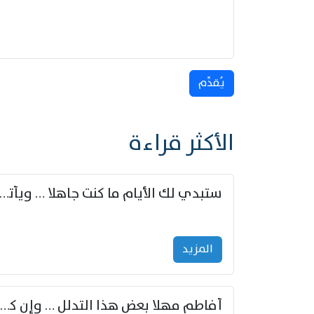
يُقدِّم
الأكثر قراءة
ستبدي لك الأيام ما كنت جاهلا … ويأتيك بالأخبار من لم ت
المزید
أفاطم مهلا بعض هذا التدلل … وإن كنت قد أزمعت صرمي فأجملي