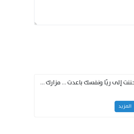
حننت إلى ريّا ونفسك باعدت … مزارك من ريّا وشعباكما معا
المزید