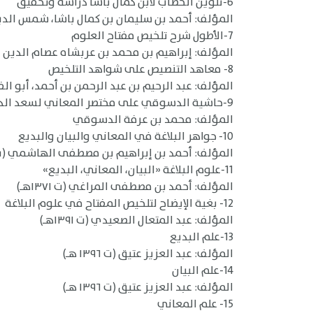
6-تلوين الخطاب لابن كمال باشا دراسة وتحقيق
المؤلف: أحمد بن سليمان بن كمال باشا، شمس الدين (ت ٠
7-الأطول شرح تلخيص مفتاح العلوم
المؤلف: إبراهيم بن محمد بن عربشاه عصام الدين الحنفي
8- معاهد التنصيص على شواهد التلخيص
المؤلف: عبد الرحيم بن عبد الرحمن بن أحمد، أبو الفتح ا
9-حاشية الدسوقي على مختصر المعاني لسعد الدين التفتازاني (ت ٧٩٢ هـ) [ومختصر السعد هو شرح تلخيص مفتاح العلوم لجلال الدين القزويني]
المؤلف: محمد بن عرفة الدسوقي
10- جواهر البلاغة في المعاني والبيان والبديع
المؤلف: أحمد بن إبراهيم بن مصطفى الهاشمي (ت ١٣٦٢هـ
11-علوم البلاغة «البيان، المعاني، البديع»
المؤلف: أحمد بن مصطفى المراغي (ت ١٣٧١هـ)
12- بغية الإيضاح لتلخيص المفتاح في علوم البلاغة
المؤلف: عبد المتعال الصعيدي (ت ١٣٩١هـ)
13-علم البديع
المؤلف: عبد العزيز عتيق (ت ١٣٩٦ هـ)
14-علم البيان
المؤلف: عبد العزيز عتيق (ت ١٣٩٦ هـ)
15- علم المعاني