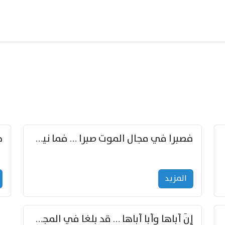
زوّد
فصبرا في مجال الموت صبرا … فما نيل الخلود بمستطاع
المزید
إنّ أباها وأبا أباها … قد بلغا في المجد غايتاها