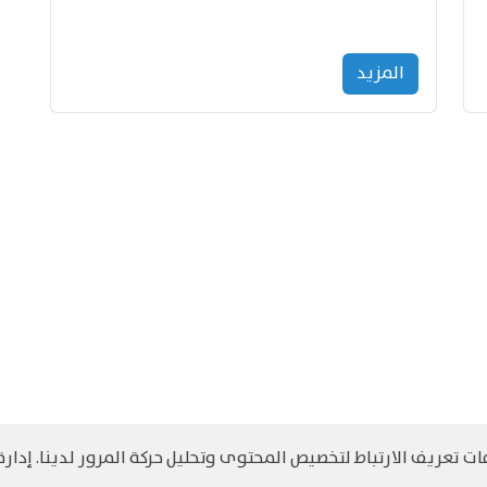
المزید
 تعريف الارتباط لتخصيص المحتوى وتحليل حركة المرور لدينا. إدارة 
©
حقوق الطبع والنشر مرجح جميع الحقوق محفوظة
سياسة و الخصوصية