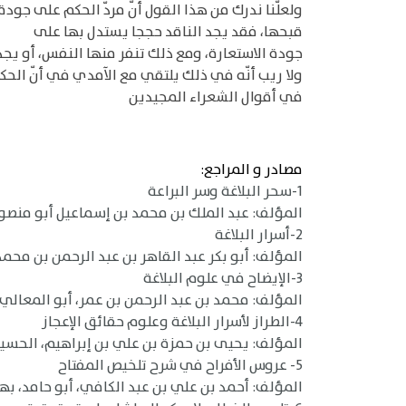
ولعلّنا ندرك من هذا القول أنّ مردّ الحكم على جود
قبحها، فقد يجد الناقد حججا يستدل بها على
جودة الاستعارة، ومع ذلك تنفر منها النفس، أو يجد
ولا ريب أنّه في ذلك يلتقي مع الآمدي في أنّ الحكم
في أقوال الشعراء المجيدين
مصادر و المراجع:
1-سحر البلاغة وسر البراعة
المؤلف: عبد الملك بن محمد بن إسماعيل أبو منصور الثع
2-أسرار البلاغة
المؤلف: أبو بكر عبد القاهر بن عبد الرحمن بن محمد الف
3-الإيضاح في علوم البلاغة
المؤلف: محمد بن عبد الرحمن بن عمر، أبو المعالي، 
4-الطراز لأسرار البلاغة وعلوم حقائق الإعجاز
المؤلف: يحيى بن حمزة بن علي بن إبراهيم، الحسيني الع
5- عروس الأفراح في شرح تلخيص المفتاح
المؤلف: أحمد بن علي بن عبد الكافي، أبو حامد، بهاء ال