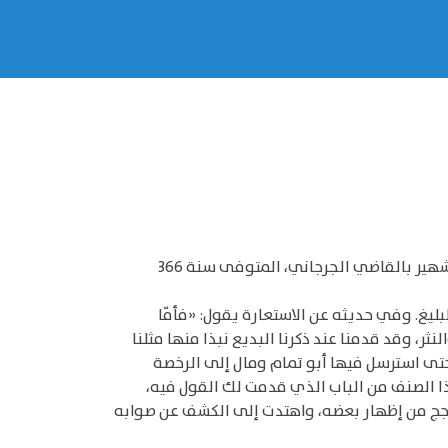
ومن كتب الدراسات النقدية على أسس بلاغية كتاب «الوساطة بين المتنبي وخصومه» لأبي الحسن علي بن عبد العزيز الشهير بالقاضي الجرجاني، المتوفى سنة 366
لبليغ. وفي حديثه عن الاستعارة يقول: «فأمّا
، وقد قدمنا عند ذكرنا البديع نبذا منها مثلنا
تى استرسل فيها أبو تمام ومال إلى الرخصة
هذا الصنف من الباب الذي قدمت لك القول فيه،
حجج من إظهار بعضه، واهتدت إلى الكشف عن صوابه