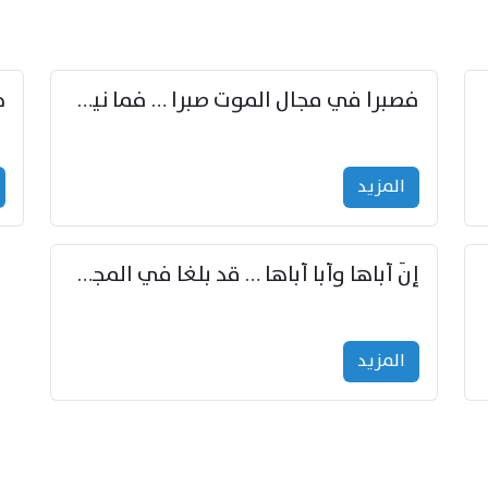
زوّد
فصبرا في مجال الموت صبرا … فما نيل الخلود بمستطاع
المزید
إنّ أباها وأبا أباها … قد بلغا في المجد غايتاها
المزید