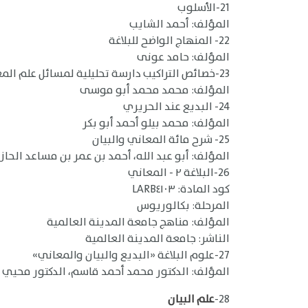
21-الأسلوب
المؤلف: أحمد الشايب
22- المنهاج الواضح للبلاغة
المؤلف: حامد عونى
23-خصائص التراكيب دارسة تحليلية لمسائل علم المعاني
المؤلف: محمد محمد أبو موسى
24- البديع عند الحريري
المؤلف: محمد بيلو أحمد أبو بكر
25- شرح مائة المعاني والبيان
المؤلف: أبو عبد الله، أحمد بن عمر بن مساعد الحا
26-البلاغة ٢ - المعاني
كود المادة: LARB٤١٠٣
المرحلة: بكالوريوس
المؤلف: مناهج جامعة المدينة العالمية
الناشر: جامعة المدينة العالمية
27-علوم البلاغة «البديع والبيان والمعاني»
المؤلف: الدكتور محمد أحمد قاسم، الدكتور محيي 
28-
علم البيان