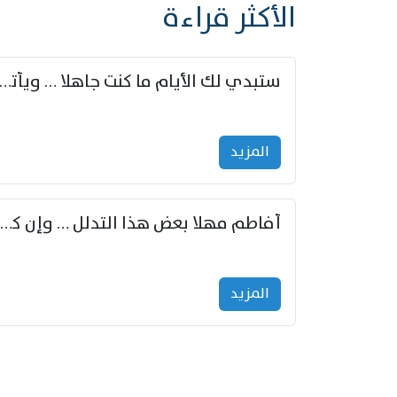
الأكثر قراءة
ستبدي لك الأيام ما كنت جاهلا … ويأتيك بالأخبار من لم ت
المزید
أفاطم مهلا بعض هذا التدلل … وإن كنت قد أزمعت صرمي فأجملي
المزید