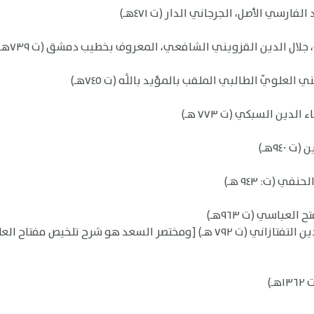
ارسي الأصل، الجرجاني الدار (ت ٤٧١هـ)
جلال الدين القزويني الشافعي، المعروف بخطيب دمشق (ت ٧٣٩هـ)
لويّ الطالبي الملقب بالمؤيد باللَّه (ت ٧٤٥هـ)
دين السبكي (ت ٧٧٣ هـ)
٩٤هـ)
 (ت: ٩٤٣ هـ)
لعباسي (ت ٩٦٣هـ)
)