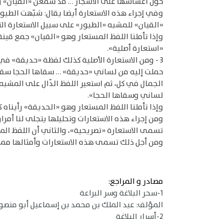
حول أعشاشها على الأشجار … قد سمعن «القيان»
وفي إجراء هذه الاستعارة أيضا يقال: شبّهت الطيور
«القيان» للمشبه «الطيور» على سبيل الاستعارة الت
وإذا تأملنا اللفظ المستعار وهو «القيان» جمع قين
«استعارة أصلية».
3 - ومن الاستعارة الأصلية كذلك لفظة «حديقة» في قول المتنبي:
حملت إليه من لساني «حديقة» … سقاها الحجا سقي 
الجمال في كل، ثم استعير اللفظ الدّال على المشبه
لساني وسقاها الحجا».
وإذا تأملنا اللفظ المستعار وهو «الحديقة» رأينا
ومن إجراء هذه الاستعارات وتحليلها يتجلى لنا أمرا
تسمى الاستعارة «تصريحية»، والثاني أن اللفظ ال
ومن أجل ذلك تسمى هذه الاستعارات وأمثالها مما يت
مصادر و المراجع:
1-سحر البلاغة وسر البراعة
المؤلف: عبد الملك بن محمد بن إسماعيل أبو منصور الثع
2-أسرار البلاغة