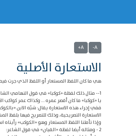
A+
A-
الاستعارة الأصلية
هي ما كان اللفظ المستعار أو اللفظ الذي جرت فيه
1-- مثال ذلك لفظة «كوكبا» في قول التهامي الشاعر راثيا ابنا صغيرا له:
يا «كوكبا» ما كان أقصر عمره … وكذاك عمر كواكب ال
ففي إجراء هذه الاستعارة يقال: شبّه الابن «بالكو
الاستعارة التصريحية، وذلك للتصريح فيها بلفظ المش
وإذا تأملنا اللفظ المستعار وهو «الكوكب» رأيناه 
2 - ومثاله أيضا لفظة «القيان» في قول الشاعر: