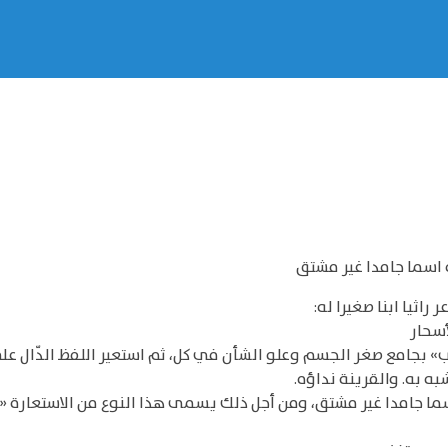
 اسما جامدا غير مشتق
أسحار
كب» بجامع صغر الجسم وعلو الشأن في كل، ثم استعير اللفظ الدّال ع
به به. والقرينة نداؤه.
اسما جامدا غير مشتق، ومن أجل ذلك يسمى هذا النوع من الاستعارة «