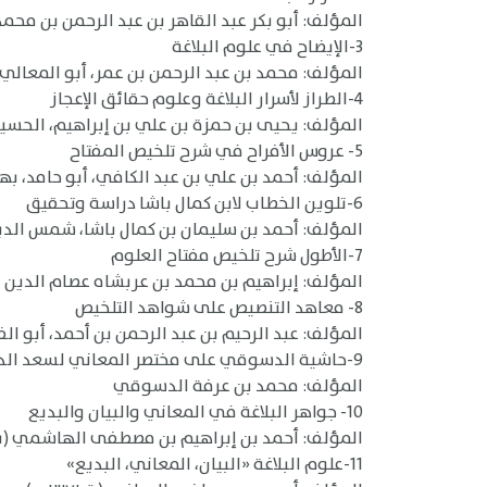
المؤلف: أبو بكر عبد القاهر بن عبد الرحمن بن محمد الف
3-الإيضاح في علوم البلاغة
المؤلف: محمد بن عبد الرحمن بن عمر، أبو المعالي، 
4-الطراز لأسرار البلاغة وعلوم حقائق الإعجاز
المؤلف: يحيى بن حمزة بن علي بن إبراهيم، الحسيني الع
5- عروس الأفراح في شرح تلخيص المفتاح
المؤلف: أحمد بن علي بن عبد الكافي، أبو حامد، بهاء ال
6-تلوين الخطاب لابن كمال باشا دراسة وتحقيق
المؤلف: أحمد بن سليمان بن كمال باشا، شمس الدين (ت ٠
7-الأطول شرح تلخيص مفتاح العلوم
المؤلف: إبراهيم بن محمد بن عربشاه عصام الدين الحنفي
8- معاهد التنصيص على شواهد التلخيص
المؤلف: عبد الرحيم بن عبد الرحمن بن أحمد، أبو الفتح ا
9-حاشية الدسوقي على مختصر المعاني لسعد الدين التفتازاني (ت ٧٩٢ هـ) [ومختصر السعد هو شرح تلخيص مفتاح العلوم لجلال الدين القزويني]
المؤلف: محمد بن عرفة الدسوقي
10- جواهر البلاغة في المعاني والبيان والبديع
المؤلف: أحمد بن إبراهيم بن مصطفى الهاشمي (ت ١٣٦٢هـ
11-علوم البلاغة «البيان، المعاني، البديع»