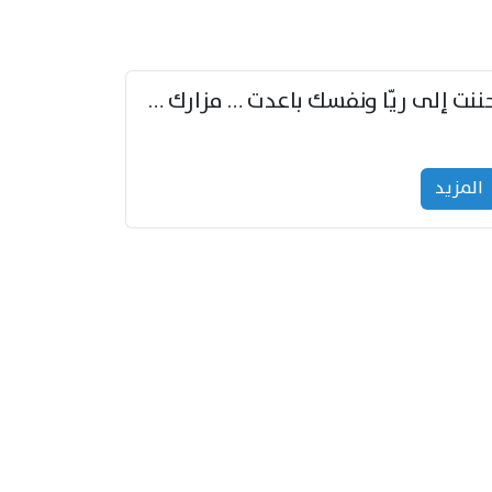
حننت إلى ريّا ونفسك باعدت … مزارك من ريّا وشعباكما معا
المزید