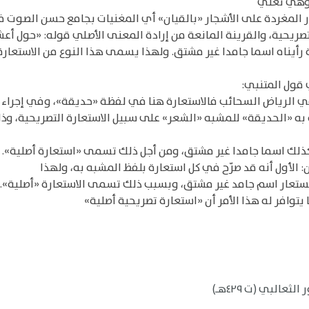
 وهي تغني
 المغردة على الأشجار «بالقيان» أي المغنيات بجامع حسن الصوت في
صريحية، والقرينة المانعة من إرادة المعنى الأصلي قوله: «حول أع
ة رأيناه اسما جامدا غير مشتق. ولهذا يسمى هذا النوع من الاستعارة
الرياض السحائب فالاستعارة هنا في لفظة «حديقة»، وفي إجراء الا
 به «الحديقة» للمشبه «الشعر» على سبيل الاستعارة التصريحية، وذل
ه كذلك اسما جامدا غير مشتق، ومن أجل ذلك تسمى «استعارة أصلية».
ن: الأول أنه قد صرّح في كل استعارة بلفظ المشبه به، ولهذا
مستعار اسم جامد غير مشتق، وبسبب ذلك تسمى الاستعارة «أصلية».
وافر له هذا الأمر أن «استعارة تصريحية أصلية»
البي (ت ٤٢٩هـ)