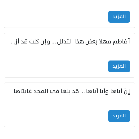
المزید
أفاطم مهلا بعض هذا التدلل … وإن كنت قد أزمعت صرمي فأجملي
المزید
إنّ أباها وأبا أباها … قد بلغا في المجد غايتاها
المزید