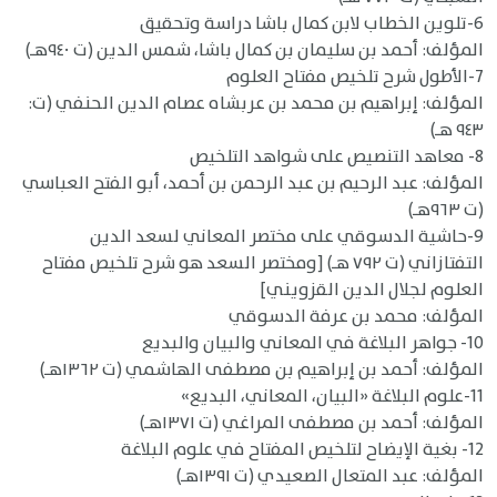
6-تلوين الخطاب لابن كمال باشا دراسة وتحقيق
المؤلف: أحمد بن سليمان بن كمال باشا، شمس الدين (ت ٩٤٠هـ)
7-الأطول شرح تلخيص مفتاح العلوم
المؤلف: إبراهيم بن محمد بن عربشاه عصام الدين الحنفي (ت:
٩٤٣ هـ)
8- معاهد التنصيص على شواهد التلخيص
المؤلف: عبد الرحيم بن عبد الرحمن بن أحمد، أبو الفتح العباسي
(ت ٩٦٣هـ)
9-حاشية الدسوقي على مختصر المعاني لسعد الدين
التفتازاني (ت ٧٩٢ هـ) [ومختصر السعد هو شرح تلخيص مفتاح
العلوم لجلال الدين القزويني]
المؤلف: محمد بن عرفة الدسوقي
10- جواهر البلاغة في المعاني والبيان والبديع
المؤلف: أحمد بن إبراهيم بن مصطفى الهاشمي (ت ١٣٦٢هـ)
11-علوم البلاغة «البيان، المعاني، البديع»
المؤلف: أحمد بن مصطفى المراغي (ت ١٣٧١هـ)
12- بغية الإيضاح لتلخيص المفتاح في علوم البلاغة
المؤلف: عبد المتعال الصعيدي (ت ١٣٩١هـ)