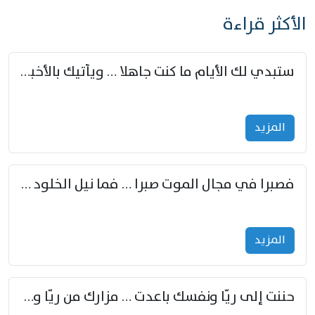
الأكثر قراءة
ستبدي لك الأيام ما كنت جاهلا … ويأتيك بالأخبار من لم تزوّد
المزید
فصبرا في مجال الموت صبرا … فما نيل الخلود بمستطاع
المزید
حننت إلى ريّا ونفسك باعدت … مزارك من ريّا وشعباكما معا