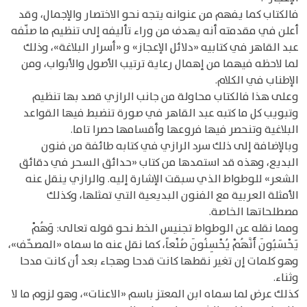
فالكتاب كما يفهم من عنوانه يتجه نحو الاختصار والإجمال، وقد
أعلن في مقدمته أنه يهدف من وراء تأليفه إلى تنظيم ما صنّفه
عبد القاهر في كتابيه «دلائل الإعجاز» و «أسرار البلاغة»، وذلك
لما لاحظه فيهما من إهمال رعاية ترتيب الأصول والأبواب، ومن
الإطناب في الكلام.
وعلى هذا فالكتاب محاولة من جانب الرازي قصد بها تنظيم
وتبويب كل ما كتبه عبد القاهر في صورة تنضبط فيها القواعد
البلاغية وتنحصر فيها فروعها وأقسامها حصرا تاما.
وبالإضافة إلى ذلك سرد الرازي في كتابه طائفة من فنون
البديع، وهذه قد استمدها من كتاب «حدائق السحر في دقائق
الشعر» للوطواط الذي سبقت الإشارة إليه. والرازي ينقل عنه
الأمثلة العربية مع الفنون البديعية التي تمثلها، وكذلك
مصطلحاتها الخاصة.
ومما نقله عن الوطواط تجنيس الخط نحو قوله تعالى: وَهُمْ
يَحْسَبُونَ أَنَّهُمْ يُحْسِنُونَ صُنْعاً، كما نقل عنه ما سماه «المصحّف»،
وهو كلمات إن تغير نقطها كانت قدحا وهجاء بعد أن كانت مدحا
وثناء.
كذلك عرض لما سماه ابن المعتز باسم «الاعنات»، وهو لزوم ما لا