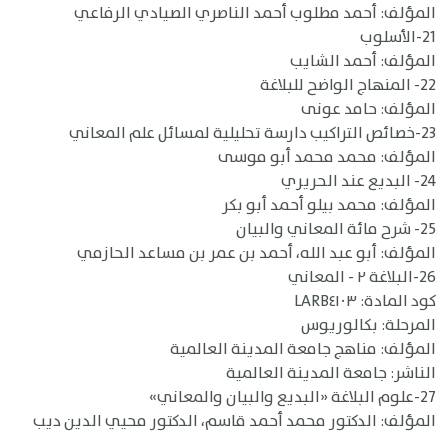
المؤلف: أحمد مطلوب أحمد الناصري الصيادي الرفاعي
21-الأسلوب
المؤلف: أحمد الشايب
22- المنهاج الواضح للبلاغة
المؤلف: حامد عونى
23-خصائص التراكيب دارسة تحليلية لمسائل علم المعاني
المؤلف: محمد محمد أبو موسى
24- البديع عند الحريري
المؤلف: محمد بيلو أحمد أبو بكر
25- شرح مائة المعاني والبيان
المؤلف: أبو عبد الله، أحمد بن عمر بن مساعد الحازمي
26-البلاغة ٢ - المعاني
كود المادة: LARB٤١٠٣
المرحلة: بكالوريوس
المؤلف: مناهج جامعة المدينة العالمية
الناشر: جامعة المدينة العالمية
27-علوم البلاغة «البديع والبيان والمعاني»
المؤلف: الدكتور محمد أحمد قاسم، الدكتور محيي الدين ديب