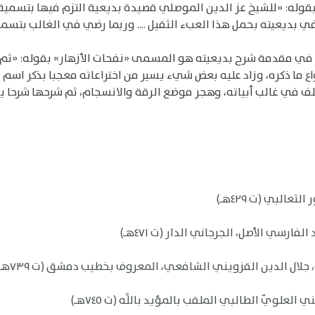
له: «للشيخ عز الدين الموصلي قصيدة بديعية التزم فيها بتسمية ا
في بديعيته بحمل هذا العبء الثقيل .... وربما رضي في الغالب بتسم
في مقدمة شرح بديعيته هو المسمى «نفحات الأزهار» بقوله: «ثم ج
 ما ذكره، وزاد عليه بعض شيء يسير من اختراعاته معجبا بذكر اسم ال
ف في غالب أبياته، وهجر موضع الرقة والانسجام، ثم شرحها شرحا يب
البي (ت ٤٢٩هـ)
ارسي الأصل، الجرجاني الدار (ت ٤٧١هـ)
جلال الدين القزويني الشافعي، المعروف بخطيب دمشق (ت ٧٣٩هـ)
لويّ الطالبي الملقب بالمؤيد باللَّه (ت ٧٤٥هـ)