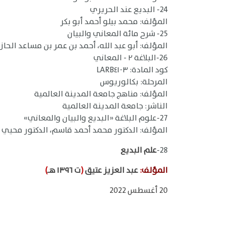
24- البديع عند الحريري
المؤلف: محمد بيلو أحمد أبو بكر
25- شرح مائة المعاني والبيان
المؤلف: أبو عبد الله، أحمد بن عمر بن مساعد الحا
26-البلاغة ٢ - المعاني
كود المادة: LARB٤١٠٣
المرحلة: بكالوريوس
المؤلف: مناهج جامعة المدينة العالمية
الناشر: جامعة المدينة العالمية
27-علوم البلاغة «البديع والبيان والمعاني»
المؤلف: الدكتور محمد أحمد قاسم، الدكتور محيي 
28-
علم البديع
المؤلف
:
عبد العزيز عتيق
(
ت ١٣٩٦ هـ
)
20 أغسطس 2022