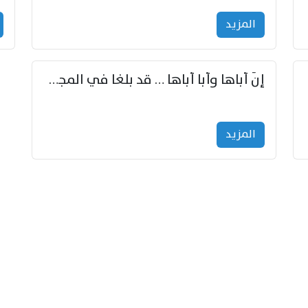
المزید
إنّ أباها وأبا أباها … قد بلغا في المجد غايتاها
المزید