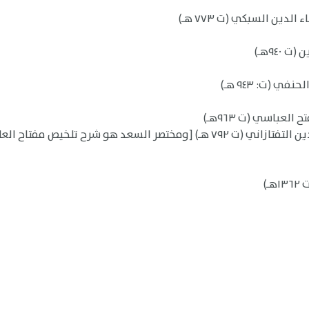
دين السبكي (ت ٧٧٣ هـ)
٩٤هـ)
 (ت: ٩٤٣ هـ)
لعباسي (ت ٩٦٣هـ)
)