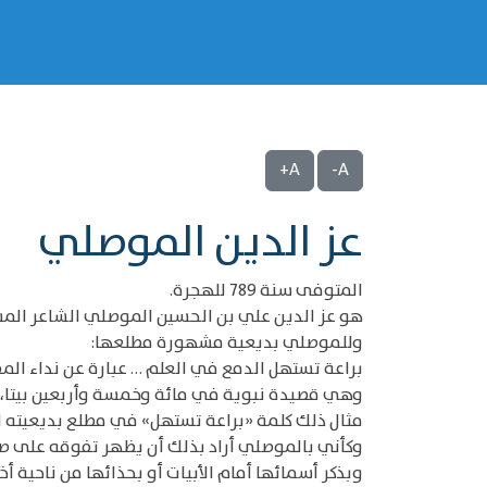
A+
A-
عز الدين الموصلي
المتوفى سنة 789 للهجرة.
هو عز الدين علي بن الحسين الموصلي الشاعر الم
وللموصلي بديعية مشهورة مطلعها:
براعة تستهل الدمع في العلم … عبارة عن نداء المف
وهي قصيدة نبوية في مائة وخمسة وأربعين بيتا، عار
مثال ذلك كلمة «براعة تستهل» في مطلع بديعيته الس
وكأني بالموصلي أراد بذلك أن يظهر تفوقه على صفي 
وبذكر أسمائها أمام الأبيات أو بحذائها من ناحية أخ