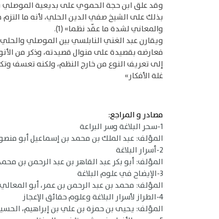
وقد علق ابن حجة الحموي على بديعية الموصلي بقو
بذلك على الشيخ صفي الدين الحلي، لأنه ما التزم 
والمعاني لشدة ما عقّد نظما» (1).
ويقارن عبد الغني النابلسي بين الموصلي والحلي 
فعارضه بقصيدة على منوال قصيدته، وذكر من الأنواع
إلى تعريف النوع من خارج النظم، ولكنه تعسف وتكل
غلة الأفكار»
مصادر و المراجع:
1-سحر البلاغة وسر البراعة
المؤلف: عبد الملك بن محمد بن إسماعيل أبو منصور الثع
2-أسرار البلاغة
المؤلف: أبو بكر عبد القاهر بن عبد الرحمن بن محمد الف
3-الإيضاح في علوم البلاغة
المؤلف: محمد بن عبد الرحمن بن عمر، أبو المعالي، 
4-الطراز لأسرار البلاغة وعلوم حقائق الإعجاز
المؤلف: يحيى بن حمزة بن علي بن إبراهيم، الحسيني الع