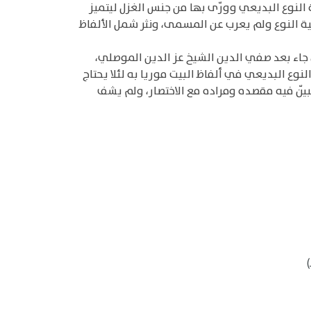
لنوع البديعي وورّى بها من جنس الغزل ليتميز
ية النوع ولم يعرب عن المسمى، ونثر شمل الألفاظ
اء بعد صفي الدين الشيخ عز الدين الموصلي،
نوع البديعي في ألفاظ البيت موريا به لئلا يحتاج
يّن فيه مقصده ومراده مع الاختصار، ولم يشف