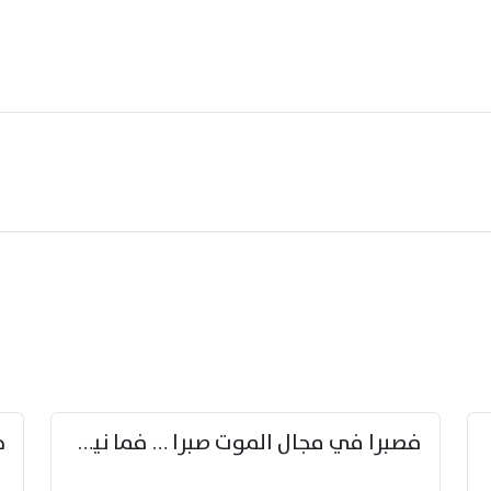
زوّد
فصبرا في مجال الموت صبرا … فما نيل الخلود بمستطاع