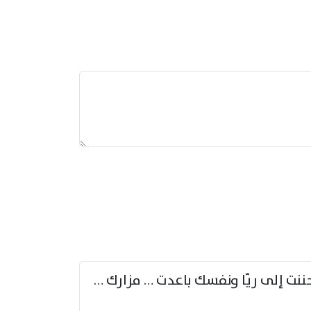
حننت إلى ريّا ونفسك باعدت … مزارك من ريّا وشعباكما معا