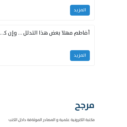
المزید
أفاطم مهلا بعض هذا التدلل … وإن كنت قد أزمعت صرمي فأجملي
المزید
مرجح
مكتبة الكترونية علمية و المصادر الموثةقة داخل الكتب