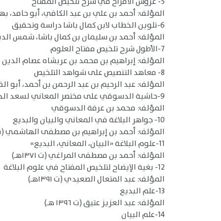
5- عروس الأفراح في شرح تلخيص المفتاح
المؤلف: أحمد بن علي بن عبد الكافي، أبو حامد، بهاء ال
6-تلوين الخطاب لابن كمال باشا دراسة وتحقيق
المؤلف: أحمد بن سليمان بن كمال باشا، شمس الدين (ت ٠
7-الأطول شرح تلخيص مفتاح العلوم
المؤلف: إبراهيم بن محمد بن عربشاه عصام الدين الحنفي
8- معاهد التنصيص على شواهد التلخيص
المؤلف: عبد الرحيم بن عبد الرحمن بن أحمد، أبو الفتح ا
9-حاشية الدسوقي على مختصر المعاني لسعد الدين التفتازاني (ت ٧٩٢ هـ) [ومختصر السعد هو شرح تلخيص مفتاح العلوم لجلال الدين القزويني]
المؤلف: محمد بن عرفة الدسوقي
10- جواهر البلاغة في المعاني والبيان والبديع
المؤلف: أحمد بن إبراهيم بن مصطفى الهاشمي (ت ١٣٦٢هـ
11-علوم البلاغة «البيان، المعاني، البديع»
المؤلف: أحمد بن مصطفى المراغي (ت ١٣٧١هـ)
12- بغية الإيضاح لتلخيص المفتاح في علوم البلاغة
المؤلف: عبد المتعال الصعيدي (ت ١٣٩١هـ)
13-علم البديع
المؤلف: عبد العزيز عتيق (ت ١٣٩٦ هـ)
14-علم البيان