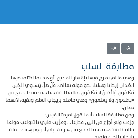
A+
A-
مطابقة السلب
وهي ما لم يصرح فيها بإظهار الضدين، أو هي ما اختلف فيها
الضدان إيجابا وسلبا، نحو قوله تعالى: قُلْ هَلْ يَسْتَوِي الَّذِينَ
يَعْلَمُونَ وَالَّذِينَ لا يَعْلَمُونَ، فالمطابقة هنا هي في الجمع بين
«يعلمون ولا يعلمون» وهي حاصلة بإيجاب العلم ونفيه، لأنهما
ضدان.
ومن مطابقة السلب أيضا قول امرئ القيس:
جزعت ولم أجزع من البين مجزعا … وعزّيت قلبي بالكواعب مولعا
فالمطابقة هي في الجمع بين «جزعت ولم أجزع» وهي حاصلة
بإيجاب الجزع ونفيه.