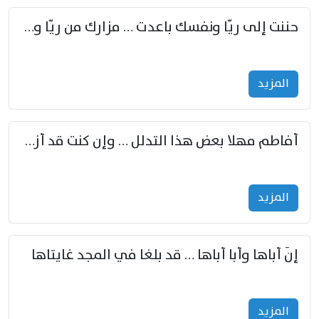
حننت إلى ريّا ونفسك باعدت … مزارك من ريّا وشعباكما معا
المزید
أفاطم مهلا بعض هذا التدلل … وإن كنت قد أزمعت صرمي فأجملي
المزید
إنّ أباها وأبا أباها … قد بلغا في المجد غايتاها
المزید