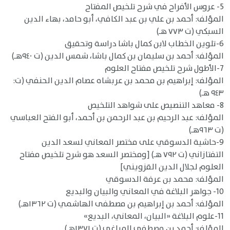
5- عروس الأفراح في شرح تلخيص المفتاح
المؤلف: أحمد بن علي بن عبد الكافي، أبو حامد، بهاء الدين
السبكي (ت ٧٧٣ هـ)
6-تلوين الخطاب لابن كمال باشا دراسة وتحقيق
المؤلف: أحمد بن سليمان بن كمال باشا، شمس الدين (ت ٩٤٠هـ)
7-الأطول شرح تلخيص مفتاح العلوم
المؤلف: إبراهيم بن محمد بن عربشاه عصام الدين الحنفي (ت:
٩٤٣ هـ)
8- معاهد التنصيص على شواهد التلخيص
المؤلف: عبد الرحيم بن عبد الرحمن بن أحمد، أبو الفتح العباسي
(ت ٩٦٣هـ)
9-حاشية الدسوقي على مختصر المعاني لسعد الدين
التفتازاني (ت ٧٩٢ هـ) [ومختصر السعد هو شرح تلخيص مفتاح
العلوم لجلال الدين القزويني]
المؤلف: محمد بن عرفة الدسوقي
10- جواهر البلاغة في المعاني والبيان والبديع
المؤلف: أحمد بن إبراهيم بن مصطفى الهاشمي (ت ١٣٦٢هـ)
11-علوم البلاغة «البيان، المعاني، البديع»
المؤلف: أحمد بن مصطفى المراغي (ت ١٣٧١هـ)