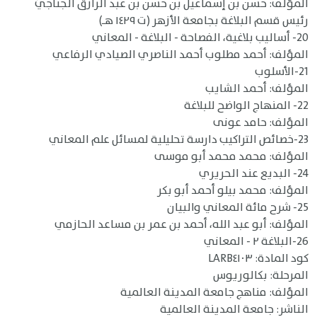
المؤلف: حسن بن إسماعيل بن حسن بن عبد الرازق الجناجيُ
رئيس قسم البلاغة بجامعة الأزهر (ت ١٤٢٩ هـ)
20- أساليب بلاغية، الفصاحة - البلاغة - المعاني
المؤلف: أحمد مطلوب أحمد الناصري الصيادي الرفاعي
21-الأسلوب
المؤلف: أحمد الشايب
22- المنهاج الواضح للبلاغة
المؤلف: حامد عونى
23-خصائص التراكيب دارسة تحليلية لمسائل علم المعاني
المؤلف: محمد محمد أبو موسى
24- البديع عند الحريري
المؤلف: محمد بيلو أحمد أبو بكر
25- شرح مائة المعاني والبيان
المؤلف: أبو عبد الله، أحمد بن عمر بن مساعد الحازمي
26-البلاغة ٢ - المعاني
كود المادة: LARB٤١٠٣
المرحلة: بكالوريوس
المؤلف: مناهج جامعة المدينة العالمية
الناشر: جامعة المدينة العالمية