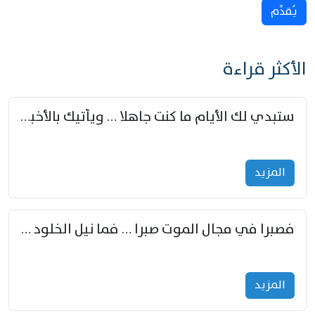
يُقدِّم
الأكثر قراءة
ستبدي لك الأيام ما كنت جاهلا … ويأتيك بالأخبار من لم تزوّد
المزید
فصبرا في مجال الموت صبرا … فما نيل الخلود بمستطاع
المزید