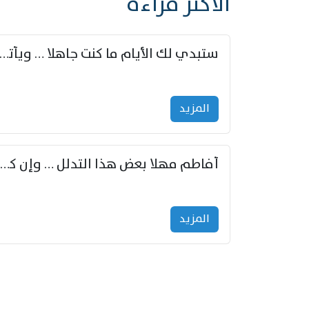
الأكثر قراءة
ستبدي لك الأيام ما كنت جاهلا … ويأتيك بالأخبار من لم ت
المزید
أفاطم مهلا بعض هذا التدلل … وإن كنت قد أزمعت صرمي فأجملي
المزید