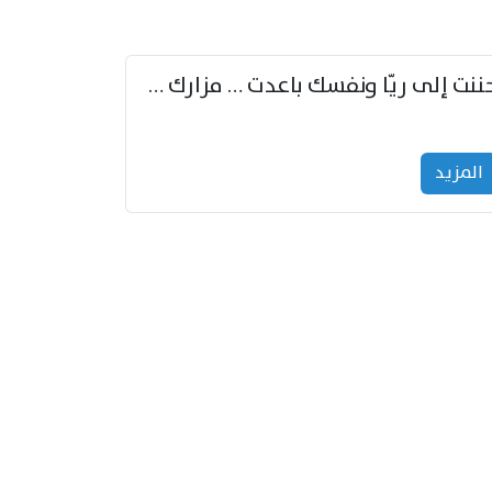
حننت إلى ريّا ونفسك باعدت … مزارك من ريّا وشعباكما معا
المزید