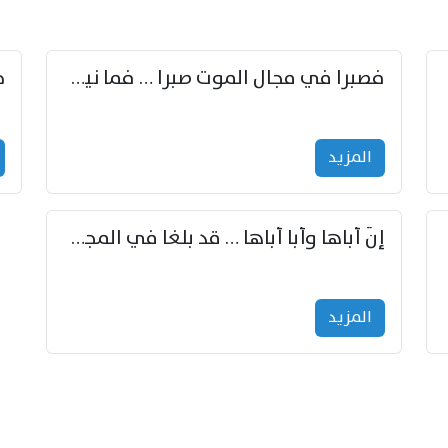
زوّد
فصبرا في مجال الموت صبرا … فما نيل الخلود بمستطاع
المزید
إنّ أباها وأبا أباها … قد بلغا في المجد غايتاها
المزید