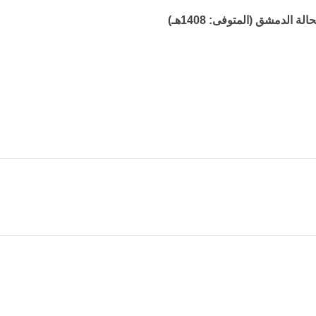
لدمشق (المتوفى: 1408هـ)