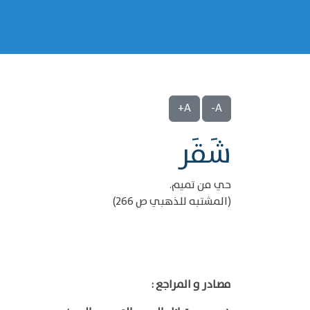
A+
A-
شَقَر
حي من تميم.
(المشتبه للذهبي ص 266)
مصادر و المراجع :