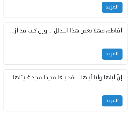
المزید
أفاطم مهلا بعض هذا التدلل … وإن كنت قد أزمعت صرمي فأجملي
المزید
إنّ أباها وأبا أباها … قد بلغا في المجد غايتاها
المزید