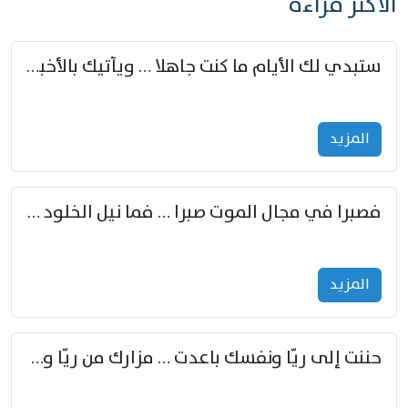
الأكثر قراءة
ستبدي لك الأيام ما كنت جاهلا … ويأتيك بالأخبار من لم تزوّد
المزید
فصبرا في مجال الموت صبرا … فما نيل الخلود بمستطاع
المزید
حننت إلى ريّا ونفسك باعدت … مزارك من ريّا وشعباكما معا