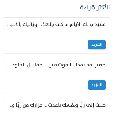
الأكثر قراءة
ستبدي لك الأيام ما كنت جاهلا … ويأتيك بالأخبار من لم تزوّد
المزید
فصبرا في مجال الموت صبرا … فما نيل الخلود بمستطاع
المزید
حننت إلى ريّا ونفسك باعدت … مزارك من ريّا وشعباكما معا