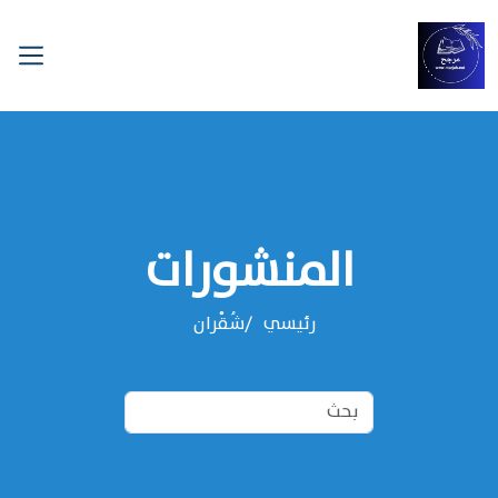
المنشورات
رئيسي
شُقْران