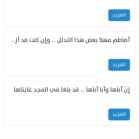
المزید
أفاطم مهلا بعض هذا التدلل … وإن كنت قد أزمعت صرمي فأجملي
المزید
إنّ أباها وأبا أباها … قد بلغا في المجد غايتاها
المزید