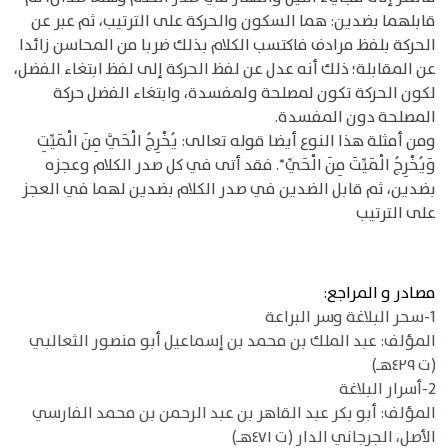
قابلهما بضدين: هما السكون والحركة على الترتيب، ثم عبر عن
الحركة بلفظ مرادف فاكتسب الكلام بذلك ضربا من المحاسن زائدا
عن المقابلة؛ ذلك أنه عدل عن لفظ الحركة إلى لفظ ابتغاء الفضل،
لكون الحركة تكون لمصلحة ولمفسدة، وابتغاء الفضل حركة
المصلحة دون المفسدة.
ومن أمثلة هذا النوع أيضا قوله تعالى: يُخْرِجُ الْحَيَّ مِنَ الْمَيِّتِ
وَيُخْرِجُ الْمَيِّتَ مِنَ الْحَيِّ*. فقد أتى في كل صدر الكلام وعجزه
بضدين، ثم قابل الضدين في صدر الكلام بضدين لهما في العجز
على الترتيب
مصادر و المراجع:
1-سحر البلاغة وسر البراعة
المؤلف: عبد الملك بن محمد بن إسماعيل أبو منصور الثعالبي
(ت ٤٢٩هـ)
2-أسرار البلاغة
المؤلف: أبو بكر عبد القاهر بن عبد الرحمن بن محمد الفارسي
الأصل، الجرجاني الدار (ت ٤٧١هـ)