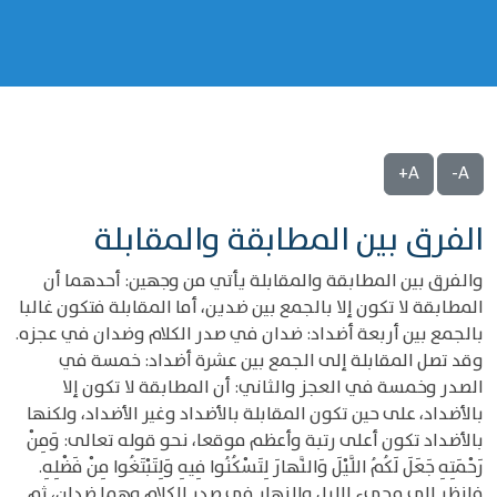
A+
A-
‌‌الفرق بين المطابقة والمقابلة
والفرق بين المطابقة والمقابلة يأتي من وجهين: أحدهما أن
المطابقة لا تكون إلا بالجمع بين ضدين، أما المقابلة فتكون غالبا
بالجمع بين أربعة أضداد: ضدان في صدر الكلام وضدان في عجزه.
وقد تصل المقابلة إلى الجمع بين عشرة أضداد: خمسة في
الصدر وخمسة في العجز والثاني: أن المطابقة لا تكون إلا
بالأضداد، على حين تكون المقابلة بالأضداد وغير الأضداد، ولكنها
بالأضداد تكون أعلى رتبة وأعظم موقعا، نحو قوله تعالى: وَمِنْ
رَحْمَتِهِ جَعَلَ لَكُمُ اللَّيْلَ وَالنَّهارَ لِتَسْكُنُوا فِيهِ وَلِتَبْتَغُوا مِنْ فَضْلِهِ.
فانظر إلى مجيء الليل والنهار في صدر الكلام وهما ضدان، ثم