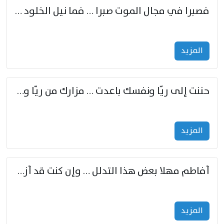
فصبرا في مجال الموت صبرا … فما نيل الخلود بمستطاع
المزید
حننت إلى ريّا ونفسك باعدت … مزارك من ريّا وشعباكما معا
المزید
أفاطم مهلا بعض هذا التدلل … وإن كنت قد أزمعت صرمي فأجملي
المزید