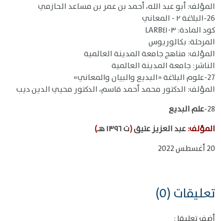
المؤلف: أبو عبد الله، أحمد بن عمر بن مساعد الحازمي
26-البلاغة ٢ - المعاني
كود المادة: LARB٤١٠٣
المرحلة: بكالوريوس
المؤلف: مناهج جامعة المدينة العالمية
الناشر: جامعة المدينة العالمية
27-علوم البلاغة «البديع والبيان والمعاني»
المؤلف: الدكتور محمد أحمد قاسم، الدكتور محيي الدين ديب
28-
علم البديع
المؤلف
:
عبد العزيز عتيق
(
ت ١٣٩٦ هـ
)
20 أغسطس 2022
تعليقات (0)
أضف تعليقا :