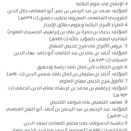
3-الإيضاح في علوم البلاغة
المؤلف: محمد بن عبد الرحمن بن عمر، أبو المعالي، جلال الدين
القزويني الشافعي، المعروف بخطيب دمشق (ت ٧٣٩هـ)
4-الطراز لأسرار البلاغة وعلوم حقائق الإعجاز
المؤلف: يحيى بن حمزة بن علي بن إبراهيم، الحسيني العلويّ
الطالبي الملقب بالمؤيد باللَّه (ت ٧٤٥هـ)
5- عروس الأفراح في شرح تلخيص المفتاح
المؤلف: أحمد بن علي بن عبد الكافي، أبو حامد، بهاء الدين
السبكي (ت ٧٧٣ هـ)
6-تلوين الخطاب لابن كمال باشا دراسة وتحقيق
المؤلف: أحمد بن سليمان بن كمال باشا، شمس الدين (ت ٩٤٠هـ)
7-الأطول شرح تلخيص مفتاح العلوم
المؤلف: إبراهيم بن محمد بن عربشاه عصام الدين الحنفي (ت:
٩٤٣ هـ)
8- معاهد التنصيص على شواهد التلخيص
المؤلف: عبد الرحيم بن عبد الرحمن بن أحمد، أبو الفتح العباسي
(ت ٩٦٣هـ)
9-حاشية الدسوقي على مختصر المعاني لسعد الدين
التفتازاني (ت ٧٩٢ هـ) [ومختصر السعد هو شرح تلخيص مفتاح