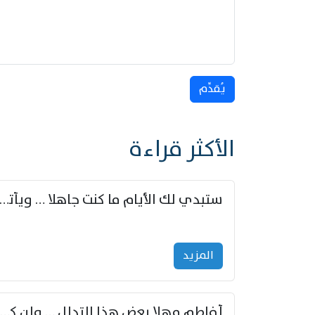
يُقدِّم
الأكثر قراءة
ستبدي لك الأيام ما كنت جاهلا … ويأتيك بالأخبار من لم ت
المزید
أفاطم مهلا بعض هذا التدلل … وإن كنت قد أزمعت صرمي فأجملي