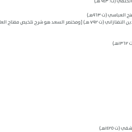
 (ت: ٩٤٣ هـ)
لعباسي (ت ٩٦٣هـ)
)
(ت ١٤٢٥هـ)