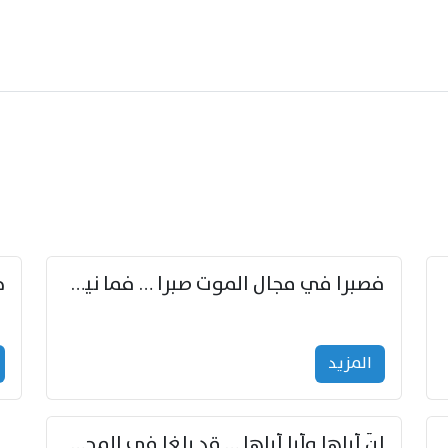
زوّد
فصبرا في مجال الموت صبرا … فما نيل الخلود بمستطاع
المزید
إنّ أباها وأبا أباها … قد بلغا في المجد غايتاها