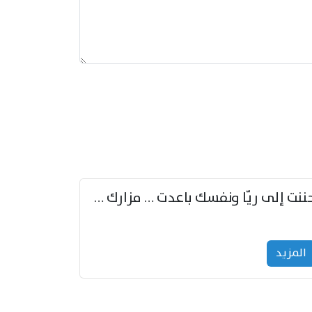
حننت إلى ريّا ونفسك باعدت … مزارك من ريّا وشعباكما معا
المزید