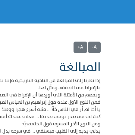
A+
A-
‌‌المبالغة
إذا نظرنا إلى المبالغة من الناحية التاريخية فإننا
«الإفراط في الصفة»، ومثّل لها.
ويفهم من الأمثلة التي أوردها أن الإفراط في الصف
فمن النوع الأول عنده قول إبراهيم بن العباس الص
يا أخا لم أر في الناس خلّا … مثله أسرع هجرا ووصلا
كنت لي في صدر يومي صديقا … فعلى عهدك أمسيت
ومن النوع الآخر المسرف قول الخثعميّ:
يدلي يديه إلى القليب فيستقي … في سرجه بدل الر