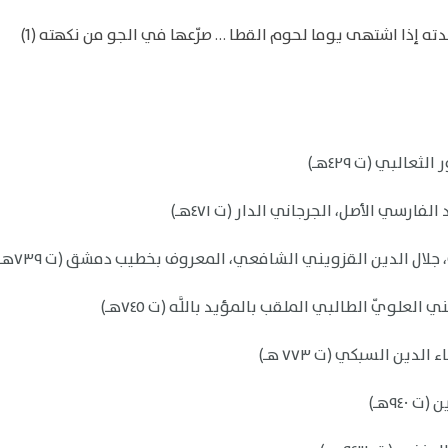
ه إذا اشتهى يوما لحوم القطا … صرّعها في الجو من نكهته (1)
البي (ت ٤٢٩هـ)
ارسي الأصل، الجرجاني الدار (ت ٤٧١هـ)
جلال الدين القزويني الشافعي، المعروف بخطيب دمشق (ت ٧٣٩هـ)
لويّ الطالبي الملقب بالمؤيد باللَّه (ت ٧٤٥هـ)
دين السبكي (ت ٧٧٣ هـ)
٩٤هـ)