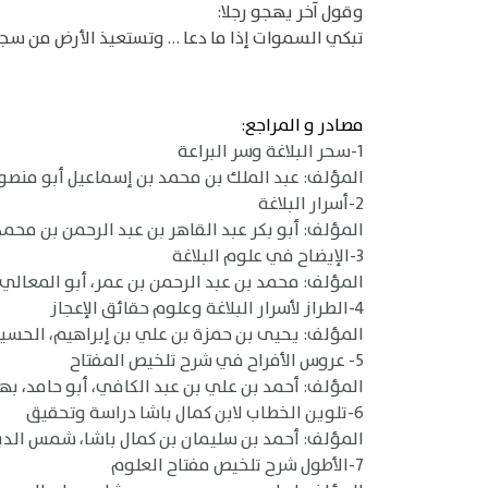
وقول آخر يهجو رجلا:
تبكي السموات إذا ما دعا … وتستعيذ الأرض من سجدت
مصادر و المراجع:
1-سحر البلاغة وسر البراعة
المؤلف: عبد الملك بن محمد بن إسماعيل أبو منصور الثع
2-أسرار البلاغة
المؤلف: أبو بكر عبد القاهر بن عبد الرحمن بن محمد الف
3-الإيضاح في علوم البلاغة
المؤلف: محمد بن عبد الرحمن بن عمر، أبو المعالي، 
4-الطراز لأسرار البلاغة وعلوم حقائق الإعجاز
المؤلف: يحيى بن حمزة بن علي بن إبراهيم، الحسيني الع
5- عروس الأفراح في شرح تلخيص المفتاح
المؤلف: أحمد بن علي بن عبد الكافي، أبو حامد، بهاء ال
6-تلوين الخطاب لابن كمال باشا دراسة وتحقيق
المؤلف: أحمد بن سليمان بن كمال باشا، شمس الدين (ت ٠
7-الأطول شرح تلخيص مفتاح العلوم