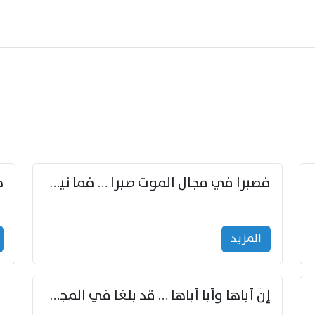
زوّد
فصبرا في مجال الموت صبرا … فما نيل الخلود بمستطاع
المزید
إنّ أباها وأبا أباها … قد بلغا في المجد غايتاها