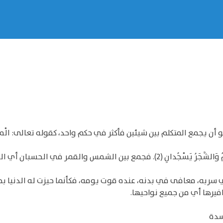
ع المتكلم بين شيئين فأكثر في حكم واحد، كقوله تعالى: الْمالُ وَالْبَنُ
ومنه قوله تعالى: الشَّمْسُ وَالْقَمَرُ بِحُسْبانٍ وَالنَّجْمُ وَالشَّجَرُ يَسْجُدانِ (
افيرها أي من جميع نواحيها.
سدة