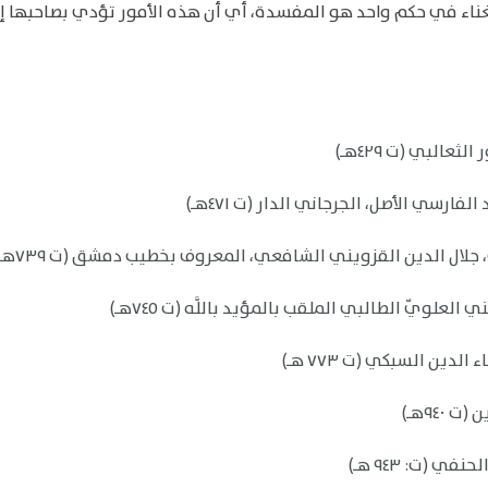
تغناء في حكم واحد هو المفسدة، أي أن هذه الأمور تؤدي بصاحبها 
البي (ت ٤٢٩هـ)
ارسي الأصل، الجرجاني الدار (ت ٤٧١هـ)
جلال الدين القزويني الشافعي، المعروف بخطيب دمشق (ت ٧٣٩هـ)
لويّ الطالبي الملقب بالمؤيد باللَّه (ت ٧٤٥هـ)
دين السبكي (ت ٧٧٣ هـ)
٩٤هـ)
 (ت: ٩٤٣ هـ)