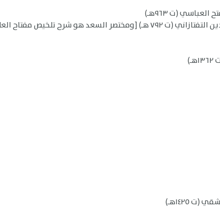
لعباسي (ت ٩٦٣هـ)
)
(ت ١٤٢٥هـ)