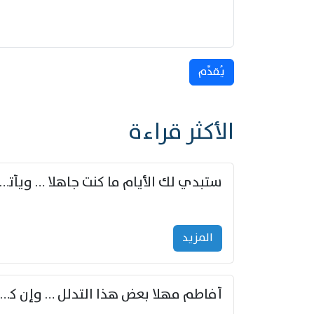
يُقدِّم
الأكثر قراءة
ستبدي لك الأيام ما كنت جاهلا … ويأتيك بالأخبار من لم ت
المزید
أفاطم مهلا بعض هذا التدلل … وإن كنت قد أزمعت صرمي فأجملي