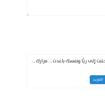
حننت إلى ريّا ونفسك باعدت … مزارك من ريّا وشعباكما معا
المزید