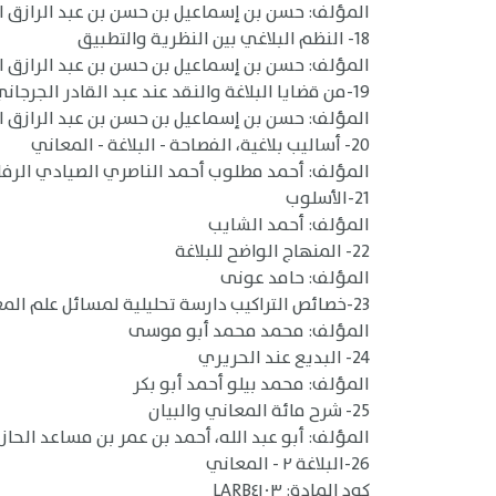
المؤلف: حسن بن إسماعيل بن حسن بن عبد الرازق الجناج
18- النظم البلاغي بين النظرية والتطبيق
المؤلف: حسن بن إسماعيل بن حسن بن عبد الرازق الجناج
19-من قضايا البلاغة والنقد عند عبد القادر الجرجاني
المؤلف: حسن بن إسماعيل بن حسن بن عبد الرازق الجناج
20- أساليب بلاغية، الفصاحة - البلاغة - المعاني
المؤلف: أحمد مطلوب أحمد الناصري الصيادي الرف
21-الأسلوب
المؤلف: أحمد الشايب
22- المنهاج الواضح للبلاغة
المؤلف: حامد عونى
23-خصائص التراكيب دارسة تحليلية لمسائل علم المعاني
المؤلف: محمد محمد أبو موسى
24- البديع عند الحريري
المؤلف: محمد بيلو أحمد أبو بكر
25- شرح مائة المعاني والبيان
المؤلف: أبو عبد الله، أحمد بن عمر بن مساعد الحا
26-البلاغة ٢ - المعاني
كود المادة: LARB٤١٠٣