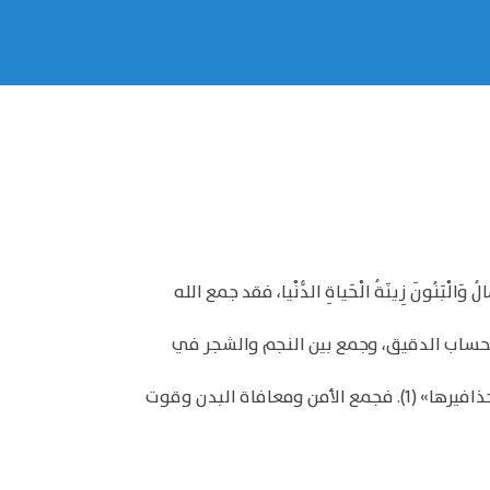
ونَ زِينَةُ الْحَياةِ الدُّنْيا، فقد جمع الله
2). فجمع بين الشمس والقمر في الحسبان أي الحساب الدقيق، وجمع بين النجم والشجر في
ومنه قوله صلّى الله عليه وسلّم: «من أصبح آمنا في سربه، معافى في بدنه، عنده قوت يومه، فكأنما حيزت له الدنيا بحذافيرها» (1). فجمع الأمن ومعافاة البدن وقوت