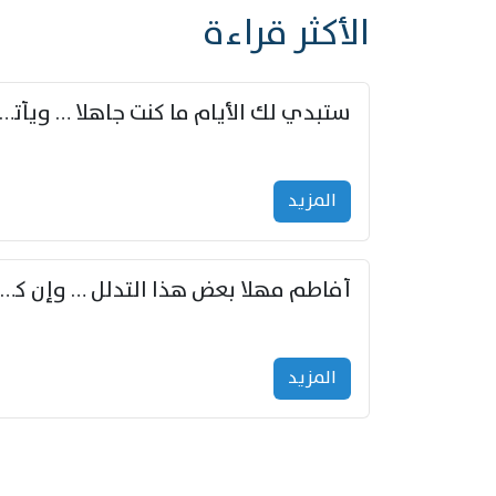
الأكثر قراءة
ستبدي لك الأيام ما كنت جاهلا … ويأتيك بالأخبار من لم ت
المزید
أفاطم مهلا بعض هذا التدلل … وإن كنت قد أزمعت صرمي فأجملي
المزید