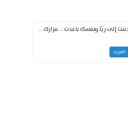
حننت إلى ريّا ونفسك باعدت … مزارك من ريّا وشعباكما معا
المزید