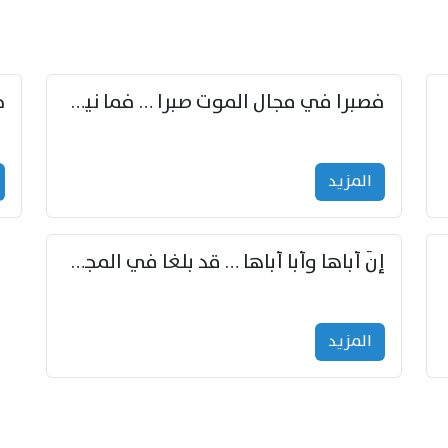
زوّد
فصبرا في مجال الموت صبرا … فما نيل الخلود بمستطاع
المزید
إنّ أباها وأبا أباها … قد بلغا في المجد غايتاها
المزید