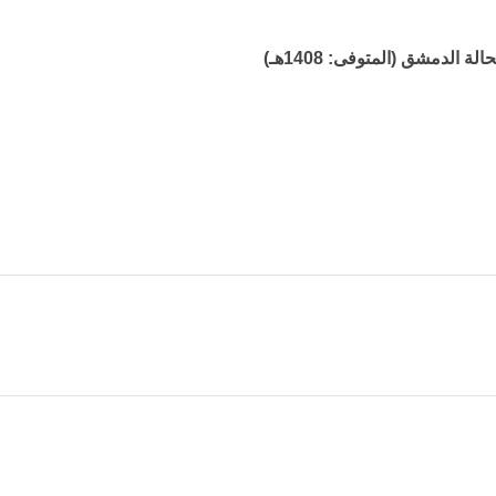
لدمشق (المتوفى: 1408هـ)