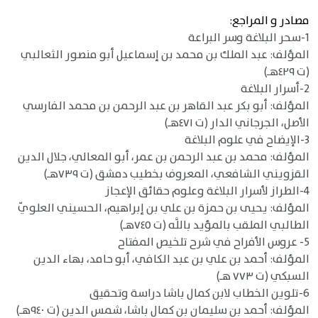
مصادر و المراجع:
1-سحر البلاغة وسر البراعة
المؤلف: عبد الملك بن محمد بن إسماعيل أبو منصور الثعالبي
(ت ٤٢٩هـ)
2-أسرار البلاغة
المؤلف: أبو بكر عبد القاهر بن عبد الرحمن بن محمد الفارسي
الأصل، الجرجاني الدار (ت ٤٧١هـ)
3-الإيضاح في علوم البلاغة
المؤلف: محمد بن عبد الرحمن بن عمر، أبو المعالي، جلال الدين
القزويني الشافعي، المعروف بخطيب دمشق (ت ٧٣٩هـ)
4-الطراز لأسرار البلاغة وعلوم حقائق الإعجاز
المؤلف: يحيى بن حمزة بن علي بن إبراهيم، الحسيني العلويّ
الطالبي الملقب بالمؤيد باللَّه (ت ٧٤٥هـ)
5- عروس الأفراح في شرح تلخيص المفتاح
المؤلف: أحمد بن علي بن عبد الكافي، أبو حامد، بهاء الدين
السبكي (ت ٧٧٣ هـ)
6-تلوين الخطاب لابن كمال باشا دراسة وتحقيق
المؤلف: أحمد بن سليمان بن كمال باشا، شمس الدين (ت ٩٤٠هـ)