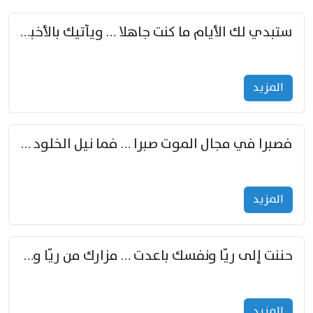
ستبدي لك الأيام ما كنت جاهلا … ويأتيك بالأخبار من لم تزوّد
المزید
فصبرا في مجال الموت صبرا … فما نيل الخلود بمستطاع
المزید
حننت إلى ريّا ونفسك باعدت … مزارك من ريّا وشعباكما معا
المزید