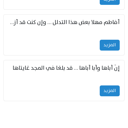
أفاطم مهلا بعض هذا التدلل … وإن كنت قد أزمعت صرمي فأجملي
المزید
إنّ أباها وأبا أباها … قد بلغا في المجد غايتاها
المزید