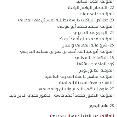
المؤلف: أحمد الشايب
22- المنهاج الواضح للبلاغة
المؤلف: حامد عونى
23-خصائص التراكيب دارسة تحليلية لمسائل علم المعاني
المؤلف: محمد محمد أبو موسى
24- البديع عند الحريري
المؤلف: محمد بيلو أحمد أبو بكر
25- شرح مائة المعاني والبيان
المؤلف: أبو عبد الله، أحمد بن عمر بن مساعد الحازمي
26-البلاغة ٢ - المعاني
كود المادة: LARB٤١٠٣
المرحلة: بكالوريوس
المؤلف: مناهج جامعة المدينة العالمية
الناشر: جامعة المدينة العالمية
27-علوم البلاغة «البديع والبيان والمعاني»
المؤلف: الدكتور محمد أحمد قاسم، الدكتور محيي الدين ديب
28-
علم البديع
المؤلف
:
عبد العزيز عتيق
(
ت ١٣٩٦ هـ
)