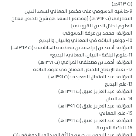
(ت ٩٦٣هـ)
9-حاشية الدسوقي على مختصر المعاني لسعد الدين
التفتازاني (ت ٧٩٢ هـ) [ومختصر السعد هو شرح تلخيص مفتاح
العلوم لجلال الدين القزويني]
المؤلف: محمد بن عرفة الدسوقي
10- جواهر البلاغة في المعاني والبيان والبديع
المؤلف: أحمد بن إبراهيم بن مصطفى الهاشمي (ت ١٣٦٢هـ)
11-علوم البلاغة «البيان، المعاني، البديع»
المؤلف: أحمد بن مصطفى المراغي (ت ١٣٧١هـ)
12- بغية الإيضاح لتلخيص المفتاح في علوم البلاغة
المؤلف: عبد المتعال الصعيدي (ت ١٣٩١هـ)
13-علم البديع
المؤلف: عبد العزيز عتيق (ت ١٣٩٦ هـ)
14-علم البيان
المؤلف: عبد العزيز عتيق (ت ١٣٩٦ هـ)
15- علم المعاني
المؤلف: عبد العزيز عتيق (ت ١٣٩٦ هـ)
16-البلاغة العربية
المؤلف: عبد الرحمن بن حسن حَبَنَّكَة الميداني الدمشقي (ت