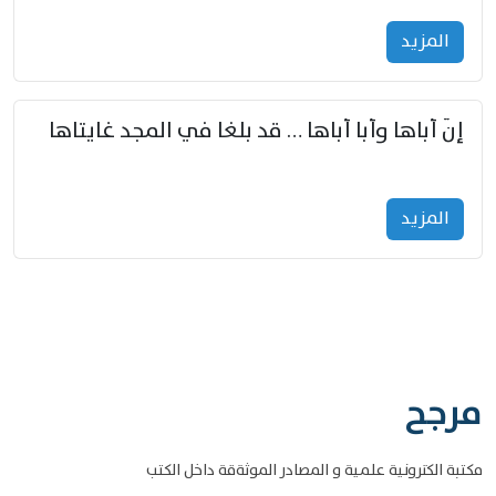
المزید
إنّ أباها وأبا أباها … قد بلغا في المجد غايتاها
المزید
مرجح
مكتبة الكترونية علمية و المصادر الموثةقة داخل الكتب