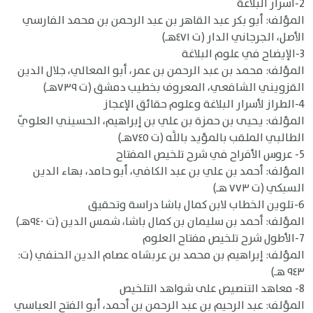
2-أسرار البلاغة
المؤلف: أبو بكر عبد القاهر بن عبد الرحمن بن محمد الفارسي
الأصل، الجرجاني الدار (ت ٤٧١هـ)
3-الإيضاح في علوم البلاغة
المؤلف: محمد بن عبد الرحمن بن عمر، أبو المعالي، جلال الدين
القزويني الشافعي، المعروف بخطيب دمشق (ت ٧٣٩هـ)
4-الطراز لأسرار البلاغة وعلوم حقائق الإعجاز
المؤلف: يحيى بن حمزة بن علي بن إبراهيم، الحسيني العلويّ
الطالبي الملقب بالمؤيد باللَّه (ت ٧٤٥هـ)
5- عروس الأفراح في شرح تلخيص المفتاح
المؤلف: أحمد بن علي بن عبد الكافي، أبو حامد، بهاء الدين
السبكي (ت ٧٧٣ هـ)
6-تلوين الخطاب لابن كمال باشا دراسة وتحقيق
المؤلف: أحمد بن سليمان بن كمال باشا، شمس الدين (ت ٩٤٠هـ)
7-الأطول شرح تلخيص مفتاح العلوم
المؤلف: إبراهيم بن محمد بن عربشاه عصام الدين الحنفي (ت:
٩٤٣ هـ)
8- معاهد التنصيص على شواهد التلخيص
المؤلف: عبد الرحيم بن عبد الرحمن بن أحمد، أبو الفتح العباسي