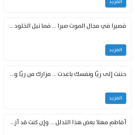
المزید
فصبرا في مجال الموت صبرا … فما نيل الخلود بمستطاع
المزید
حننت إلى ريّا ونفسك باعدت … مزارك من ريّا وشعباكما معا
المزید
أفاطم مهلا بعض هذا التدلل … وإن كنت قد أزمعت صرمي فأجملي