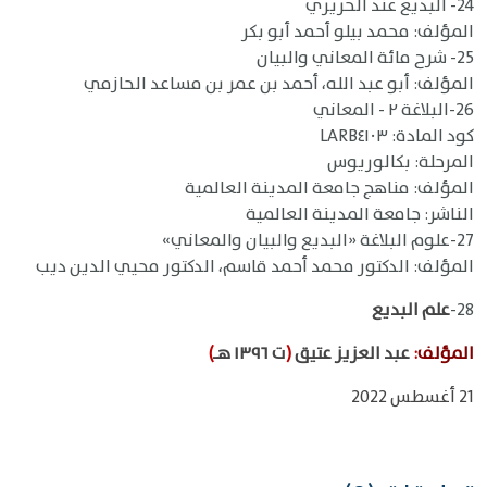
24- البديع عند الحريري
المؤلف: محمد بيلو أحمد أبو بكر
25- شرح مائة المعاني والبيان
المؤلف: أبو عبد الله، أحمد بن عمر بن مساعد الحازمي
26-البلاغة ٢ - المعاني
كود المادة: LARB٤١٠٣
المرحلة: بكالوريوس
المؤلف: مناهج جامعة المدينة العالمية
الناشر: جامعة المدينة العالمية
27-علوم البلاغة «البديع والبيان والمعاني»
المؤلف: الدكتور محمد أحمد قاسم، الدكتور محيي الدين ديب
28-
علم البديع
المؤلف
:
عبد العزيز عتيق
(
ت ١٣٩٦ هـ
)
21 أغسطس 2022