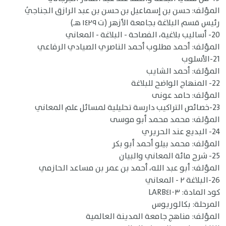
المؤلف: حسن بن إسماعيل بن حسن بن عبد الرازق الجناجيُ
رئيس قسم البلاغة بجامعة الأزهر (ت ١٤٢٩ هـ)
20- أساليب بلاغية، الفصاحة - البلاغة - المعاني
المؤلف: أحمد مطلوب أحمد الناصري الصيادي الرفاعي
21-الأسلوب
المؤلف: أحمد الشايب
22- المنهاج الواضح للبلاغة
المؤلف: حامد عونى
23-خصائص التراكيب دارسة تحليلية لمسائل علم المعاني
المؤلف: محمد محمد أبو موسى
24- البديع عند الحريري
المؤلف: محمد بيلو أحمد أبو بكر
25- شرح مائة المعاني والبيان
المؤلف: أبو عبد الله، أحمد بن عمر بن مساعد الحازمي
26-البلاغة ٢ - المعاني
كود المادة: LARB٤١٠٣
المرحلة: بكالوريوس
المؤلف: مناهج جامعة المدينة العالمية