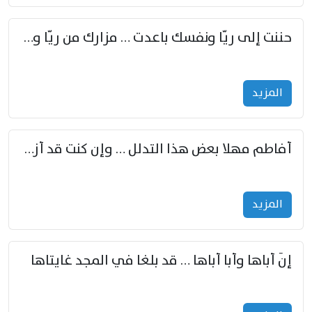
حننت إلى ريّا ونفسك باعدت … مزارك من ريّا وشعباكما معا
المزید
أفاطم مهلا بعض هذا التدلل … وإن كنت قد أزمعت صرمي فأجملي
المزید
إنّ أباها وأبا أباها … قد بلغا في المجد غايتاها