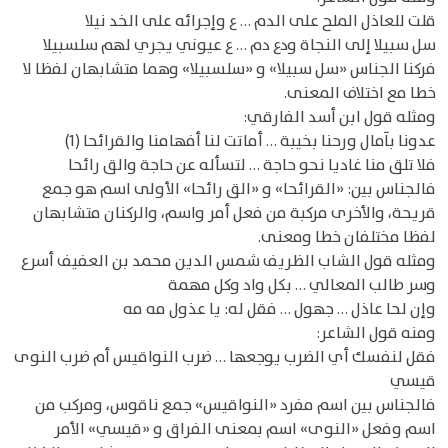
قلت للعاذل الملح على الدم … ع وإجرائه على الخد نيلا
سل سبيلا إلى النجاة ودع دم … ع عيوني يجري لهم سلسبيلا
فركنا الجناس «سل سبيلا» و «سلسبيلا» وهما متشابهان لفظا لا
خطا مع اختلاف المعنى.
ومثله قول ابن أسد الفارقي:
عدونا بآمال ورحنا بخيبة … أماتت لنا أفهامنا والقرائحا (1)
فلا تلق منا غاديا نحو حاجة … لتسأله عن حاجة والق رائحا
فالجناس بين: «القرائحا» و «الق رائحا» الأولى اسم هو جمع
قريحة، والأخرى مركبة من فعل أمر واسم، والركنان متشابهان
لفظا مختلفان خطا ومعنى.
ومثله قول الشاب الظريف شمس الدين محمد بن العفيف أسرع
وسر طالب المعالي … بكل واد وكل مهمة
وإن لحا عاذل … جهول … فقل له: يا عذول مه مه
ومنه قول الشاعر:
فقل لنفسك أي الضرب يوجعها … ضرب النواقيس أم ضرب النوى
قيسي
فالجناس بين اسم مفرد «النواقيس» جمع ناقوس، ومركب من
اسم وفعل «النوى» اسم بمعنى الفراق و «قيسي» الأمر