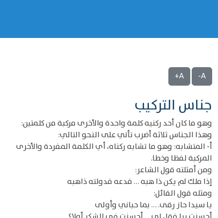
A+
A-
جناس التركيب
وهو ما كان أحد ركنيه كلمة واحدة والأخرى مركبة من كلمتين:
وهذا الجناس ثلاثة أضرب تأتي على النحو التالي:
أ- المتشابه: وهو ما تشابه ركناه، أي الكلمة المفردة والأخرى
المركبة لفظا وخطا.
ومن أمثلته قول الشاعر:
إذا ملك لم يكن ذا هبه … فدعه فدولته ذاهبه
ومثله قول القائل:
يا سيدا حاز رقى. … بما حباني وأولى
أحسنت برا فقل لي … أحسنت في الشكر أولا؟