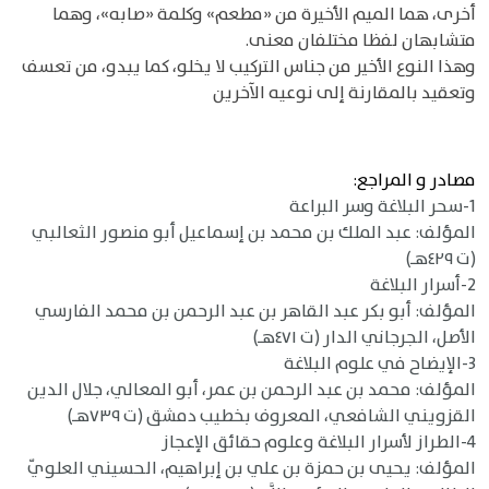
أخرى، هما الميم الأخيرة من «مطعم» وكلمة «صابه»، وهما
متشابهان لفظا مختلفان معنى.
وهذا النوع الأخير من جناس التركيب لا يخلو، كما يبدو، من تعسف
وتعقيد بالمقارنة إلى نوعيه الآخرين
مصادر و المراجع:
1-سحر البلاغة وسر البراعة
المؤلف: عبد الملك بن محمد بن إسماعيل أبو منصور الثعالبي
(ت ٤٢٩هـ)
2-أسرار البلاغة
المؤلف: أبو بكر عبد القاهر بن عبد الرحمن بن محمد الفارسي
الأصل، الجرجاني الدار (ت ٤٧١هـ)
3-الإيضاح في علوم البلاغة
المؤلف: محمد بن عبد الرحمن بن عمر، أبو المعالي، جلال الدين
القزويني الشافعي، المعروف بخطيب دمشق (ت ٧٣٩هـ)
4-الطراز لأسرار البلاغة وعلوم حقائق الإعجاز
المؤلف: يحيى بن حمزة بن علي بن إبراهيم، الحسيني العلويّ