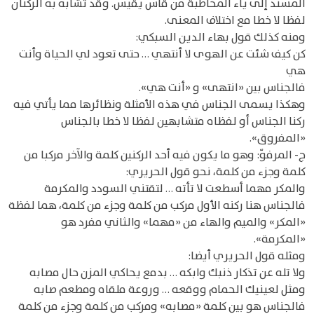
المسند إلى ياء المخاطبة من قاس يقيس. وقد تشابه به الركنان
لفظا لا خطا مع اختلاف المعنى.
ومنه كذلك قول بهاء الدين السبكي:
كن كيف شئت عن الهوى لا أنتهي … حتى تعود لي الحياة وأنت
هي
فالجناس بين «انتهى» و «أنت هي».
وهكذا يسمى الجناس في هذه الأمثلة ونظائرها مما يأتي فيه
ركنا الجناس أو لفظاه متشابهين لفظا لا خطا بالجناس
«المفروق».
ج- المرفوّ: وهو ما يكون فيه أحد الركنين كلمة والآخر مركبا من
كلمة وجزء من كلمة، نحو قول الحريري:
والمكر مهما أسطعت لا تأته … لتقتني السودد والمكرمة
فالجناس هنا ركنه الأول مركب من كلمة وجزء من كلمة، هما لفظة
«المكر» والميم والهاء من «مهما» والثاني مفرد هو
«المكرمة».
ومثله قول الحريري أيضا:
ولا تله عن تذكار ذنبك وابكه … بدمع يحاكي المزن حال مصابه
ومثل لعينيك الحمام ووقعه … وروعة ملقاه ومطعم صابه
فالجناس هو بين كلمة «مصابه» ومركب من كلمة وجزء من كلمة