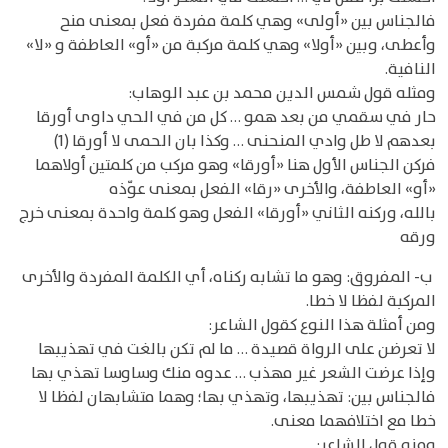
فالجناس بين «أولى» وهي كلمة مفردة فعل بمعنى منح
وأعطى، وبين «أولا» وهي كلمة مركبة من «أو» العاطفة و «لا»
النافية.
ومثله قول شمس الدين محمد بن عبد الوهاب:
حار في سقمي من بعد همو … كل من في الحي داوى أورقا
بعدهم لا طل وادي المنحنى … وكذا بان الحمى لا أورقا (1)
فركن الجناس الأول هنا «أورقا» وهو مركب من كلمتين أولاهما
«أو» العاطفة، والأخرى «رقا» الفعل بمعنى عوّذه
بالله، وركنه الثاني «أورقا» الفعل وهو كلمة واحدة بمعنى خرج
ورقه
ب- المفروق: وهو ما تشابه ركناه، أي الكلمة المفردة والأخرى
المركبة لفظا لا خطا.
ومن أمثلة هذا النوع كقول الشاعر:
لا تعرضن على الرواة قصيدة … ما لم تكن بالغت في تهذيبها
وإذا عرضت الشعر غير مهذب … عدوه منك وساوسا تهذي بها
فالجناس بين: تهذيبها، وتهذي بها؛ وهما متشابهان لفظا لا
خطا مع اختلافهما معنى.
ومنه قول الشاعر: