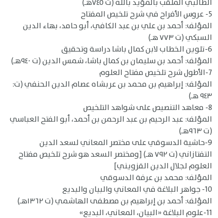
الطالبي الملقب بالمؤيد باللَّه (ت ٧٤٥هـ)
5- عروس الأفراح في شرح تلخيص المفتاح
المؤلف: أحمد بن علي بن عبد الكافي، أبو حامد، بهاء الدين
السبكي (ت ٧٧٣ هـ)
6-تلوين الخطاب لابن كمال باشا دراسة وتحقيق
المؤلف: أحمد بن سليمان بن كمال باشا، شمس الدين (ت ٩٤٠هـ)
7-الأطول شرح تلخيص مفتاح العلوم
المؤلف: إبراهيم بن محمد بن عربشاه عصام الدين الحنفي (ت:
٩٤٣ هـ)
8- معاهد التنصيص على شواهد التلخيص
المؤلف: عبد الرحيم بن عبد الرحمن بن أحمد، أبو الفتح العباسي
(ت ٩٦٣هـ)
9-حاشية الدسوقي على مختصر المعاني لسعد الدين
التفتازاني (ت ٧٩٢ هـ) [ومختصر السعد هو شرح تلخيص مفتاح
العلوم لجلال الدين القزويني]
المؤلف: محمد بن عرفة الدسوقي
10- جواهر البلاغة في المعاني والبيان والبديع
المؤلف: أحمد بن إبراهيم بن مصطفى الهاشمي (ت ١٣٦٢هـ)
11-علوم البلاغة «البيان، المعاني، البديع»