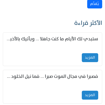
يُقدِّم
الأكثر قراءة
ستبدي لك الأيام ما كنت جاهلا … ويأتيك بالأخبار من لم تزوّد
المزید
فصبرا في مجال الموت صبرا … فما نيل الخلود بمستطاع
المزید