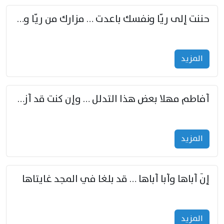
حننت إلى ريّا ونفسك باعدت … مزارك من ريّا وشعباكما معا
المزید
أفاطم مهلا بعض هذا التدلل … وإن كنت قد أزمعت صرمي فأجملي
المزید
إنّ أباها وأبا أباها … قد بلغا في المجد غايتاها
المزید