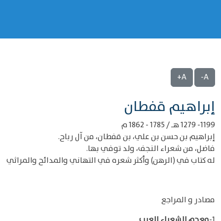
A+
A-
‌‌إبراهيم قفطان
1199- 1279 هـ / 1785 - 1862 م
إبراهيم بن حسن بن علي، بن قفطان، من آل رباح.
فاضل، من شعراء النجف، ولد توفي بها.
له كتاب في (الرهن) وأكثر شعره في التهاني والمدائح والمراثي
مصادر و المراجع
1-
معجم الشعراء العرب