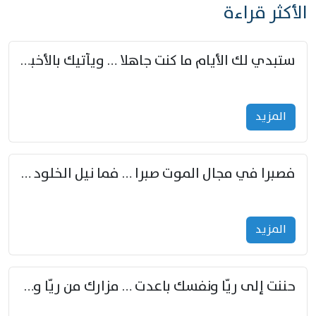
الأكثر قراءة
ستبدي لك الأيام ما كنت جاهلا … ويأتيك بالأخبار من لم تزوّد
المزید
فصبرا في مجال الموت صبرا … فما نيل الخلود بمستطاع
المزید
حننت إلى ريّا ونفسك باعدت … مزارك من ريّا وشعباكما معا