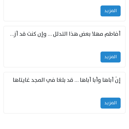
المزید
أفاطم مهلا بعض هذا التدلل … وإن كنت قد أزمعت صرمي فأجملي
المزید
إنّ أباها وأبا أباها … قد بلغا في المجد غايتاها
المزید