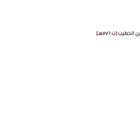
بن الخطيب
(
ت ٧٧٦هـ
)