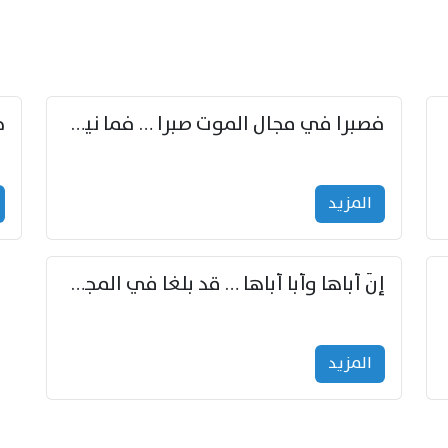
زوّد
فصبرا في مجال الموت صبرا … فما نيل الخلود بمستطاع
المزید
إنّ أباها وأبا أباها … قد بلغا في المجد غايتاها
المزید