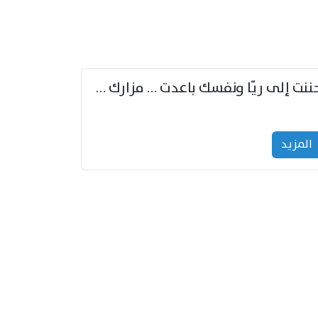
حننت إلى ريّا ونفسك باعدت … مزارك من ريّا وشعباكما معا
المزید