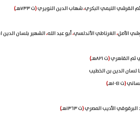
ئم القرشي التيمي البكري
،
شهاب الدين النويري
(
ت ٧٣٣هـ
)
وشي الأصل
،
الغرناطي الأندلسي
،
أبو عبد الله
،
الشهير بلسان الدين ا
ي ثم القاهري
(
ت ٨٢١هـ
)
 لسان الدين بن الخطيب
مساني
(
ت ١٠٤١هـ
)
د البرقوقي الأديب المصري
(
ت ١٣٦٣هـ
)