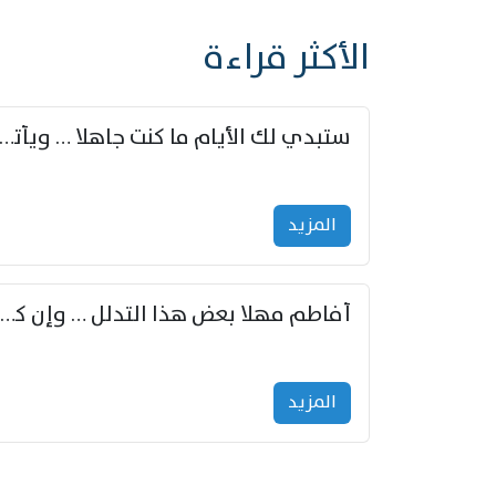
الأكثر قراءة
ستبدي لك الأيام ما كنت جاهلا … ويأتيك بالأخبار من لم ت
المزید
أفاطم مهلا بعض هذا التدلل … وإن كنت قد أزمعت صرمي فأجملي
المزید