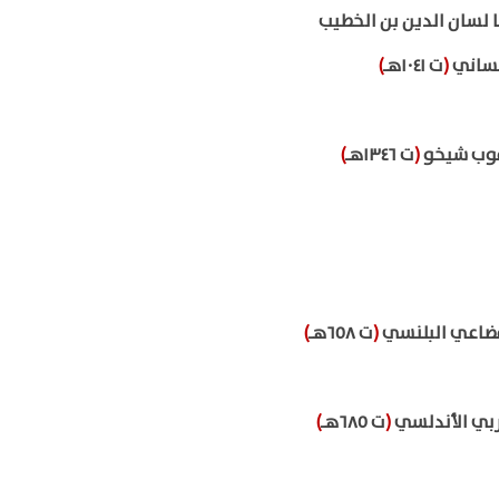
 لسان الدين بن الخطيب
مساني
(
ت ١٠٤١هـ
)
قوب شيخو
(
ت ١٣٤٦هـ
)
لقضاعي البلنسي
(
ت ٦٥٨هـ
)
بي الأندلسي
(
ت ٦٨٥هـ
)