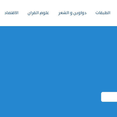
الطبقات
دواوين و الشعر
علوم القران
الاقتصاد