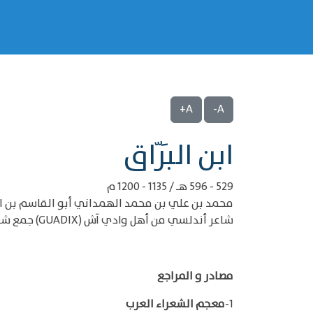
A+
A-
‌‌ابن البَرّاق
529 - 596 هـ / 1135 - 1200 م
محمد بن علي بن محمد الهمداني أبو القاسم بن ال
شاعر أندلسي من أهل وادي آش (GUADIX) جمع شعره في ديوان سماه (نور الكمائم)
مصادر و المراجع
1-
معجم الشعراء العرب