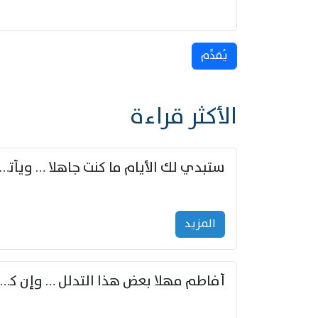
يُقدِّم
الأكثر قراءة
ستبدي لك الأيام ما كنت جاهلا … ويأتيك بالأخبار من لم ت
المزید
أفاطم مهلا بعض هذا التدلل … وإن كنت قد أزمعت صرمي فأجملي