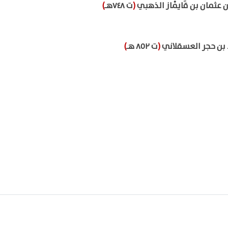
عثمان بن قَايْماز الذهبي
(
ت ٧٤٨هـ
)
 بن حجر العسقلاني
(
ت ٨٥٢ هـ
)