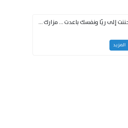
حننت إلى ريّا ونفسك باعدت … مزارك من ريّا وشعباكما معا
المزید