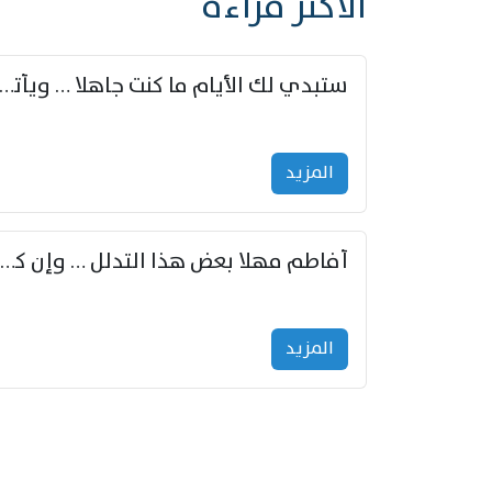
الأكثر قراءة
ستبدي لك الأيام ما كنت جاهلا … ويأتيك بالأخبار من لم ت
المزید
أفاطم مهلا بعض هذا التدلل … وإن كنت قد أزمعت صرمي فأجملي
المزید