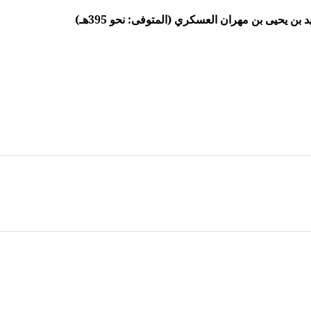
ن يحيى بن مهران العسكري (المتوفى: نحو 395هـ)