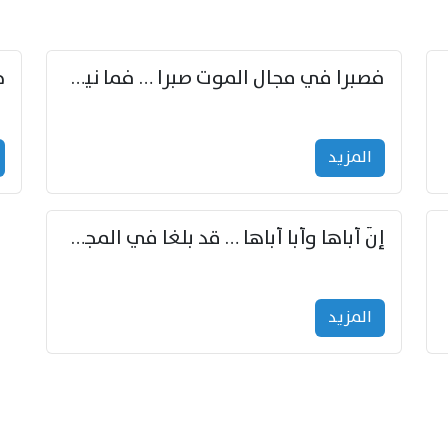
زوّد
فصبرا في مجال الموت صبرا … فما نيل الخلود بمستطاع
المزید
إنّ أباها وأبا أباها … قد بلغا في المجد غايتاها
المزید