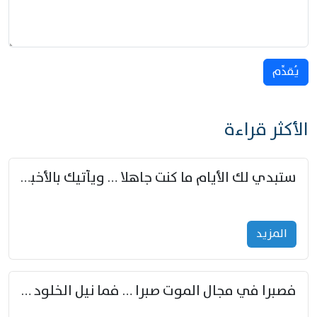
يُقدِّم
الأكثر قراءة
ستبدي لك الأيام ما كنت جاهلا … ويأتيك بالأخبار من لم تزوّد
المزید
فصبرا في مجال الموت صبرا … فما نيل الخلود بمستطاع