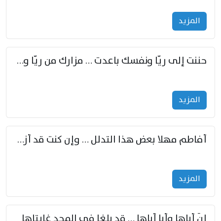
المزید
حننت إلى ريّا ونفسك باعدت … مزارك من ريّا وشعباكما معا
المزید
أفاطم مهلا بعض هذا التدلل … وإن كنت قد أزمعت صرمي فأجملي
المزید
إنّ أباها وأبا أباها … قد بلغا في المجد غايتاها