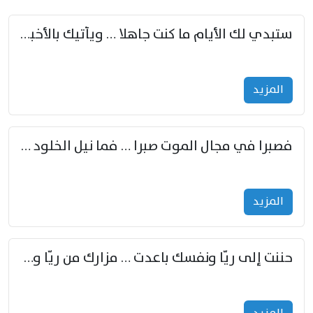
ستبدي لك الأيام ما كنت جاهلا … ويأتيك بالأخبار من لم تزوّد
المزید
فصبرا في مجال الموت صبرا … فما نيل الخلود بمستطاع
المزید
حننت إلى ريّا ونفسك باعدت … مزارك من ريّا وشعباكما معا