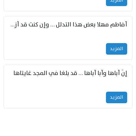
المزید
أفاطم مهلا بعض هذا التدلل … وإن كنت قد أزمعت صرمي فأجملي
المزید
إنّ أباها وأبا أباها … قد بلغا في المجد غايتاها
المزید