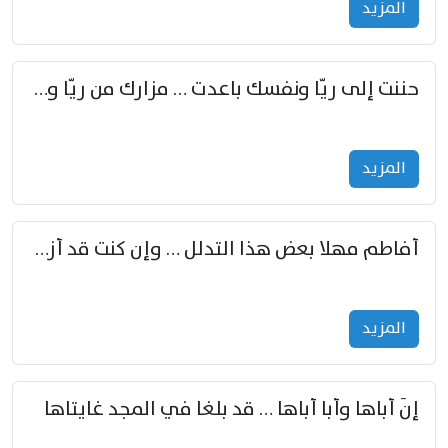
المزید
حننت إلى ريّا ونفسك باعدت … مزارك من ريّا وشعباكما معا
المزید
أفاطم مهلا بعض هذا التدلل … وإن كنت قد أزمعت صرمي فأجملي
المزید
إنّ أباها وأبا أباها … قد بلغا في المجد غايتاها