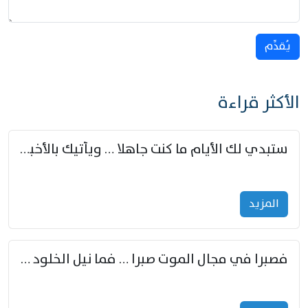
يُقدِّم
الأكثر قراءة
ستبدي لك الأيام ما كنت جاهلا … ويأتيك بالأخبار من لم تزوّد
المزید
فصبرا في مجال الموت صبرا … فما نيل الخلود بمستطاع