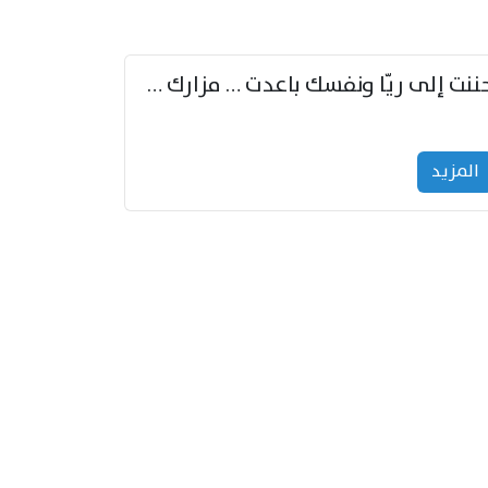
حننت إلى ريّا ونفسك باعدت … مزارك من ريّا وشعباكما معا
المزید