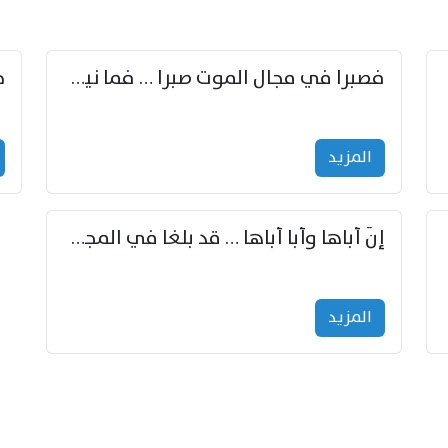
زوّد
فصبرا في مجال الموت صبرا … فما نيل الخلود بمستطاع
المزید
إنّ أباها وأبا أباها … قد بلغا في المجد غايتاها
المزید