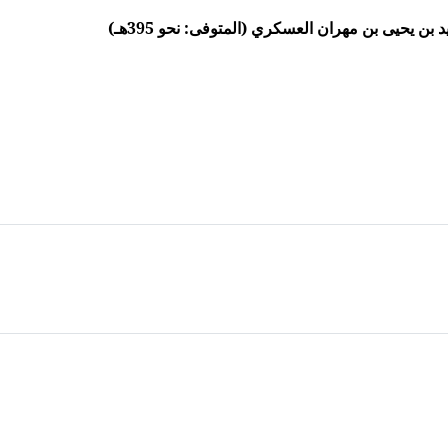
ن يحيى بن مهران العسكري (المتوفى: نحو 395هـ)