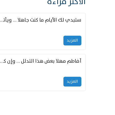
الأكثر قراءة
ستبدي لك الأيام ما كنت جاهلا … ويأتيك بالأخبار من لم ت
المزید
أفاطم مهلا بعض هذا التدلل … وإن كنت قد أزمعت صرمي فأجملي
المزید