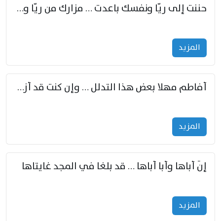
حننت إلى ريّا ونفسك باعدت … مزارك من ريّا وشعباكما معا
المزید
أفاطم مهلا بعض هذا التدلل … وإن كنت قد أزمعت صرمي فأجملي
المزید
إنّ أباها وأبا أباها … قد بلغا في المجد غايتاها
المزید