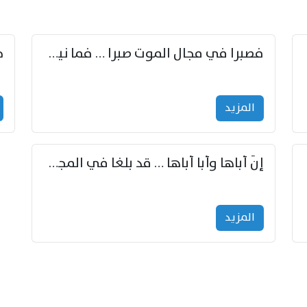
زوّد
فصبرا في مجال الموت صبرا … فما نيل الخلود بمستطاع
المزید
إنّ أباها وأبا أباها … قد بلغا في المجد غايتاها
المزید