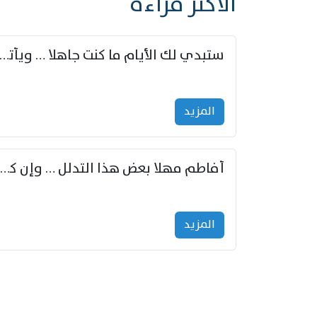
الأكثر قراءة
ستبدي لك الأيام ما كنت جاهلا … ويأتيك بالأخبار من لم ت
المزید
أفاطم مهلا بعض هذا التدلل … وإن كنت قد أزمعت صرمي فأجملي
المزید