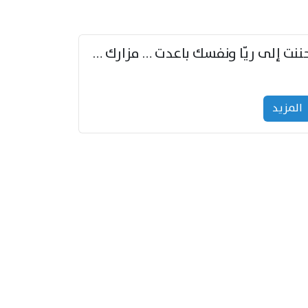
حننت إلى ريّا ونفسك باعدت … مزارك من ريّا وشعباكما معا
المزید