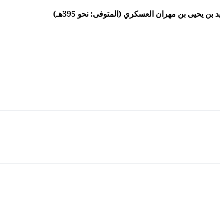
ن يحيى بن مهران العسكري (المتوفى: نحو 395هـ)