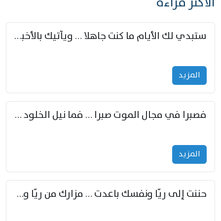
الأكثر قراءة
ستبدي لك الأيام ما كنت جاهلا … ويأتيك بالأخبار من لم تزوّد
المزید
فصبرا في مجال الموت صبرا … فما نيل الخلود بمستطاع
المزید
حننت إلى ريّا ونفسك باعدت … مزارك من ريّا وشعباكما معا