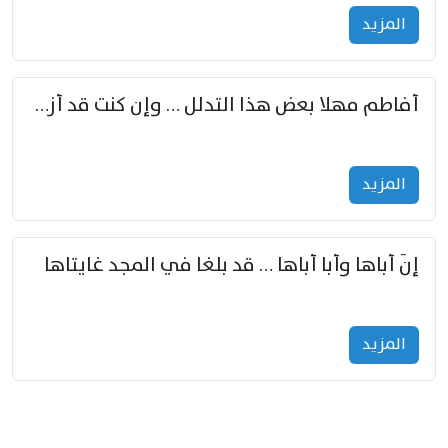
المزید
أفاطم مهلا بعض هذا التدلل … وإن كنت قد أزمعت صرمي فأجملي
المزید
إنّ أباها وأبا أباها … قد بلغا في المجد غايتاها
المزید