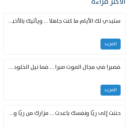
الأكثر قراءة
ستبدي لك الأيام ما كنت جاهلا … ويأتيك بالأخبار من لم تزوّد
المزید
فصبرا في مجال الموت صبرا … فما نيل الخلود بمستطاع
المزید
حننت إلى ريّا ونفسك باعدت … مزارك من ريّا وشعباكما معا