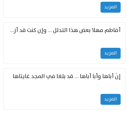
المزید
أفاطم مهلا بعض هذا التدلل … وإن كنت قد أزمعت صرمي فأجملي
المزید
إنّ أباها وأبا أباها … قد بلغا في المجد غايتاها
المزید