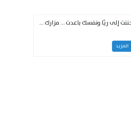
حننت إلى ريّا ونفسك باعدت … مزارك من ريّا وشعباكما معا
المزید