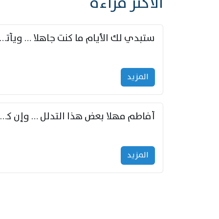
الأكثر قراءة
ستبدي لك الأيام ما كنت جاهلا … ويأتيك بالأخبار من لم ت
المزید
أفاطم مهلا بعض هذا التدلل … وإن كنت قد أزمعت صرمي فأجملي
المزید