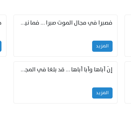
زوّد
فصبرا في مجال الموت صبرا … فما نيل الخلود بمستطاع
المزید
إنّ أباها وأبا أباها … قد بلغا في المجد غايتاها
المزید