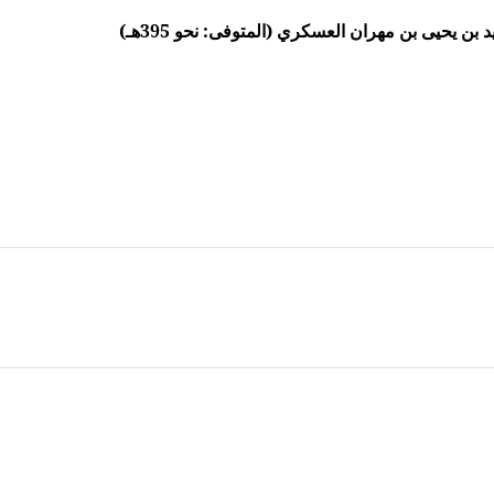
ن يحيى بن مهران العسكري (المتوفى: نحو 395هـ)