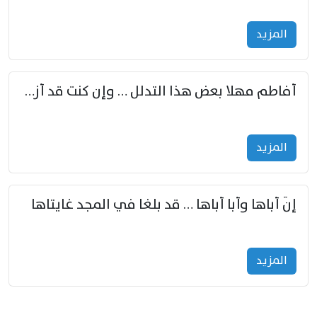
المزید
أفاطم مهلا بعض هذا التدلل … وإن كنت قد أزمعت صرمي فأجملي
المزید
إنّ أباها وأبا أباها … قد بلغا في المجد غايتاها
المزید