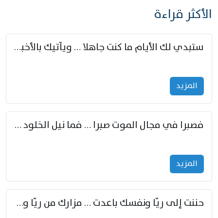
الأكثر قراءة
ستبدي لك الأيام ما كنت جاهلا … ويأتيك بالأخبار من لم تزوّد
المزید
فصبرا في مجال الموت صبرا … فما نيل الخلود بمستطاع
المزید
حننت إلى ريّا ونفسك باعدت … مزارك من ريّا وشعباكما معا