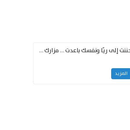
حننت إلى ريّا ونفسك باعدت … مزارك من ريّا وشعباكما معا
المزید