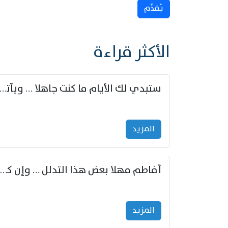
يُقدِّم
الأكثر قراءة
ستبدي لك الأيام ما كنت جاهلا … ويأتيك بالأخبار من لم ت
المزید
أفاطم مهلا بعض هذا التدلل … وإن كنت قد أزمعت صرمي فأجملي
المزید