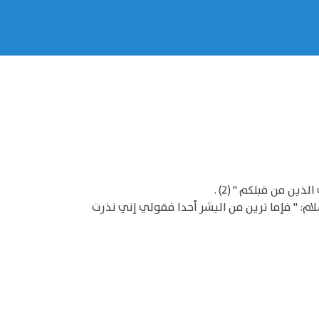
ن من قبلكم " (2) .
ام: " فإما ترين من البشر أحدا فقولي إني نذرت