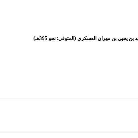
ن يحيى بن مهران العسكري (المتوفى: نحو 395هـ)