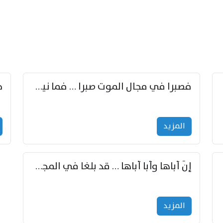
زوّد
فصبرا في مجال الموت صبرا … فما نيل الخلود بمستطاع
المزید
إنّ أباها وأبا أباها … قد بلغا في المجد غايتاها
المزید