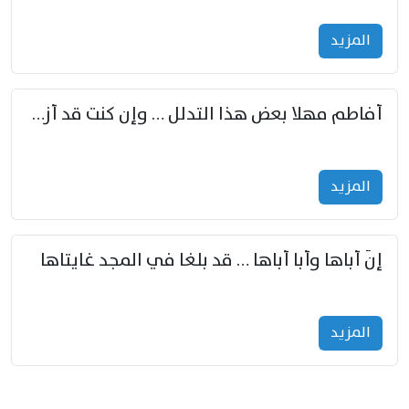
المزید
أفاطم مهلا بعض هذا التدلل … وإن كنت قد أزمعت صرمي فأجملي
المزید
إنّ أباها وأبا أباها … قد بلغا في المجد غايتاها
المزید