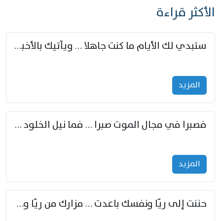
الأكثر قراءة
ستبدي لك الأيام ما كنت جاهلا … ويأتيك بالأخبار من لم تزوّد
المزید
فصبرا في مجال الموت صبرا … فما نيل الخلود بمستطاع
المزید
حننت إلى ريّا ونفسك باعدت … مزارك من ريّا وشعباكما معا