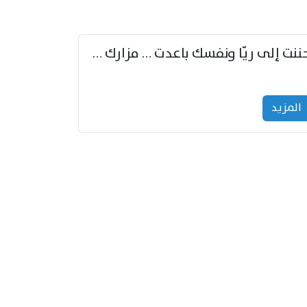
حننت إلى ريّا ونفسك باعدت … مزارك من ريّا وشعباكما معا
المزید