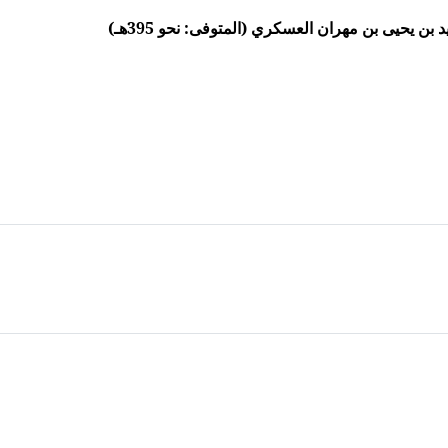
ن يحيى بن مهران العسكري (المتوفى: نحو 395هـ)