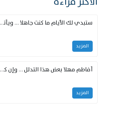
الأكثر قراءة
ستبدي لك الأيام ما كنت جاهلا … ويأتيك بالأخبار من لم ت
المزید
أفاطم مهلا بعض هذا التدلل … وإن كنت قد أزمعت صرمي فأجملي
المزید