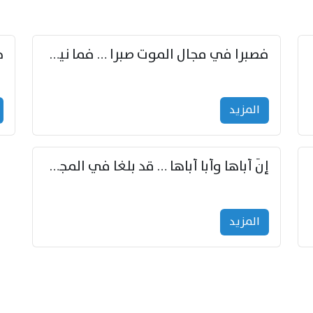
زوّد
فصبرا في مجال الموت صبرا … فما نيل الخلود بمستطاع
المزید
إنّ أباها وأبا أباها … قد بلغا في المجد غايتاها
المزید