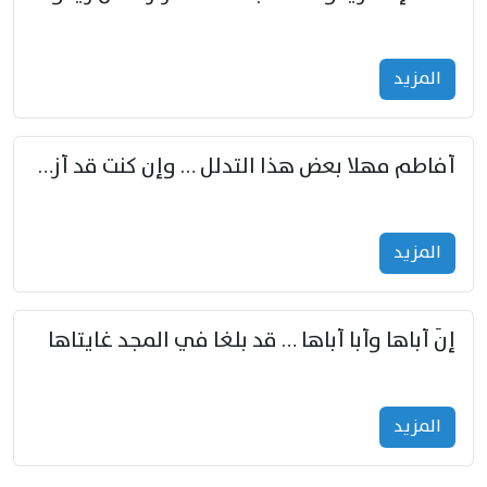
المزید
أفاطم مهلا بعض هذا التدلل … وإن كنت قد أزمعت صرمي فأجملي
المزید
إنّ أباها وأبا أباها … قد بلغا في المجد غايتاها
المزید