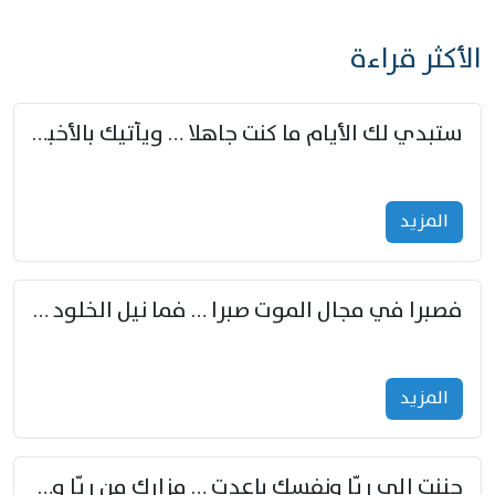
الأكثر قراءة
ستبدي لك الأيام ما كنت جاهلا … ويأتيك بالأخبار من لم تزوّد
المزید
فصبرا في مجال الموت صبرا … فما نيل الخلود بمستطاع
المزید
حننت إلى ريّا ونفسك باعدت … مزارك من ريّا وشعباكما معا