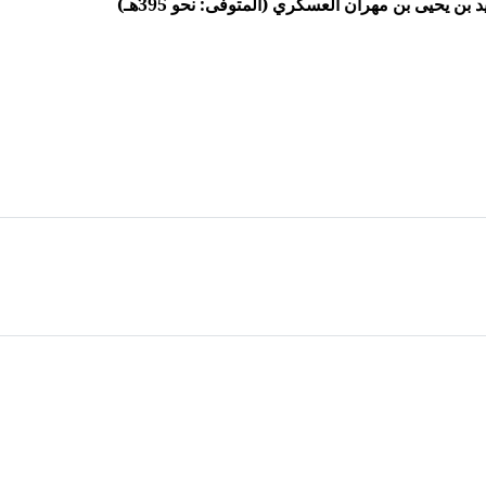
ن يحيى بن مهران العسكري (المتوفى: نحو 395هـ)