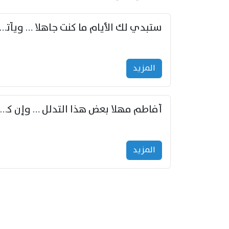
ستبدي لك الأيام ما كنت جاهلا … ويأتيك بالأخبار من لم ت
المزید
أفاطم مهلا بعض هذا التدلل … وإن كنت قد أزمعت صرمي فأجملي
المزید