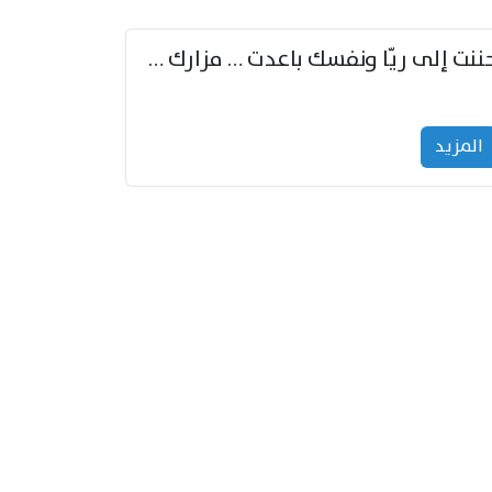
حننت إلى ريّا ونفسك باعدت … مزارك من ريّا وشعباكما معا
المزید