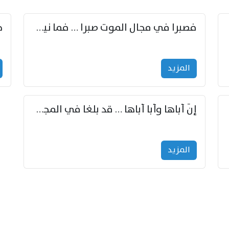
زوّد
فصبرا في مجال الموت صبرا … فما نيل الخلود بمستطاع
المزید
إنّ أباها وأبا أباها … قد بلغا في المجد غايتاها
المزید