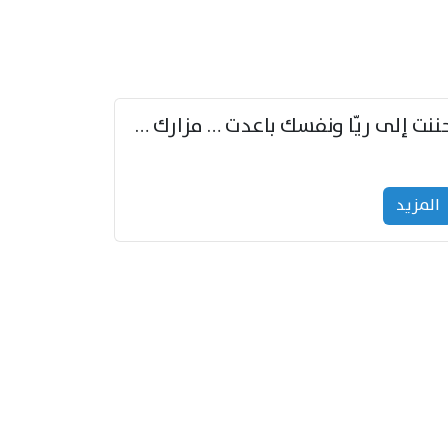
حننت إلى ريّا ونفسك باعدت … مزارك من ريّا وشعباكما معا
المزید