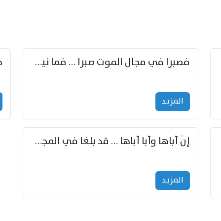
زوّد
فصبرا في مجال الموت صبرا … فما نيل الخلود بمستطاع
المزید
إنّ أباها وأبا أباها … قد بلغا في المجد غايتاها
المزید