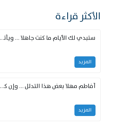
الأكثر قراءة
ستبدي لك الأيام ما كنت جاهلا … ويأتيك بالأخبار من لم ت
المزید
أفاطم مهلا بعض هذا التدلل … وإن كنت قد أزمعت صرمي فأجملي
المزید