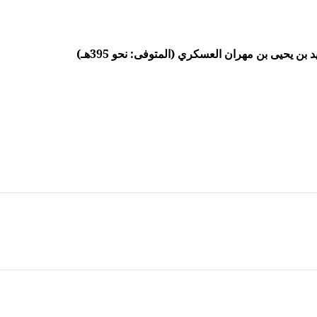
ن يحيى بن مهران العسكري (المتوفى: نحو 395هـ)