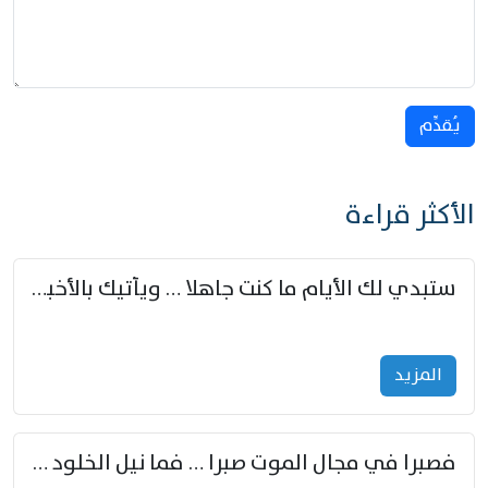
يُقدِّم
الأكثر قراءة
ستبدي لك الأيام ما كنت جاهلا … ويأتيك بالأخبار من لم تزوّد
المزید
فصبرا في مجال الموت صبرا … فما نيل الخلود بمستطاع