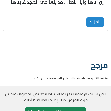
إنّ أباها وأبا أباها … قد بلغا في المجد غايتاها
المزید
مرجح
مكتبة الكترونية علمية و المصادر الموثةقة داخل الكتب
نحن نستخدم ملفات تعريف الارتباط لتخصيص المحتوى وتحليل
حركة المرور لدينا. إدارة تفضيلاتك أدناه.
©
حقوق الطبع والنشر مرجح جميع الحقوق محفوظة
سياسة و الخصوصية