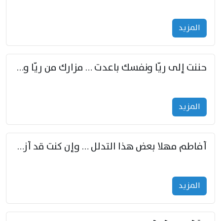
المزید
حننت إلى ريّا ونفسك باعدت … مزارك من ريّا وشعباكما معا
المزید
أفاطم مهلا بعض هذا التدلل … وإن كنت قد أزمعت صرمي فأجملي
المزید